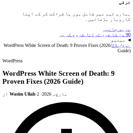
ترقی
ہماری ٹیم میں شامل ہوں یا شراکت کر کے اپنا
کاروبار بڑھائیں۔
مزید جانیں
90 دن کا فری ٹرائل شروع کریں
مینیو
ہوم
/
بلاگ
/
WordPress White Screen of Death: 9 Proven Fixes (2026
Guide)
WordPress
WordPress White Screen of Death: 9
Proven Fixes (2026 Guide)
2 مارچ، 2026
·
·
Wasim Ullah
از