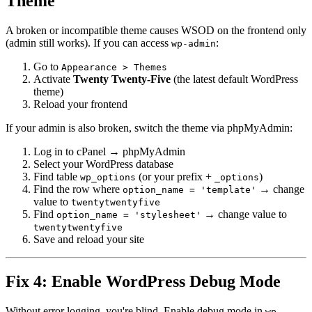
Theme
A broken or incompatible theme causes WSOD on the frontend only
(admin still works). If you can access
:
wp-admin
Go to
Appearance > Themes
Activate
Twenty Twenty-Five
(the latest default WordPress
theme)
Reload your frontend
If your admin is also broken, switch the theme via phpMyAdmin:
Log in to cPanel → phpMyAdmin
Select your WordPress database
Find table
(or your prefix +
)
wp_options
_options
Find the row where
→ change
option_name = 'template'
value to
twentytwentyfive
Find
→ change value to
option_name = 'stylesheet'
twentytwentyfive
Save and reload your site
Fix 4: Enable WordPress Debug Mode
Without error logging, you're blind. Enable debug mode in
wp-