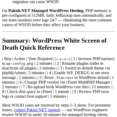
migration can cause WSOD
On
Pakish.NET Managed WordPress Hosting
, PHP memory is
pre-configured at 512MB, daily JetBackup runs automatically, and
our team monitors error logs 24/7 — eliminating the most common
causes of WSOD before they affect your business.
Summary: WordPress White Screen of
Death Quick Reference
| Step | Action | Time Required | |---|---|---| | 1 | Increase PHP memory
in
| 2 minutes | | 2 | Rename plugins folder to
wp-config.php
deactivate all plugins | 2 minutes | | 3 | Switch to default theme via
phpMyAdmin | 5 minutes | | 4 | Enable WP_DEBUG to see error
message | 2 minutes | | 5 | Reset
to WordPress default | 3
.htaccess
minutes | | 6 | Change PHP version via cPanel MultiPHP Manager |
2 minutes | | 7 | Re-upload fresh WordPress core files | 15 minutes | |
8 | Check disk space in cPanel | 1 minute | | 9 | Review PHP error
logs or contact host support | 5 minutes |
Most WSOD cases are resolved by steps 1–3 alone. For persistent
issues,
contact Pakish.NET support
— our WordPress engineers
resolve WSOD in under 30 minutes for managed hosting clients.