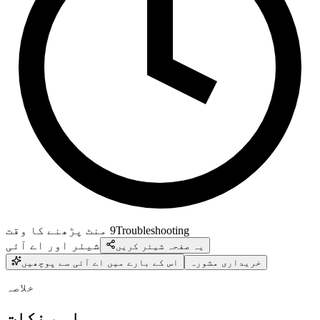
Troubleshooting
9
منٹ پڑھنے کا وقت
شیئر اور اے آئی
یہ صفحہ شیئر کریں
خریداری مشورہ
اس کے بارے میں اے آئی سے پوچھیں
خلاصہ
اہم نکات