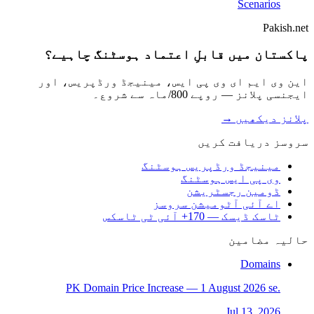
Scenarios
Pakish.net
پاکستان میں قابلِ اعتماد ہوسٹنگ چاہیے؟
این وی ایم ای وی پی ایس، مینیجڈ ورڈپریس، اور
ایجنسی پلانز — روپے 800/ماہ سے شروع۔
پلانز دیکھیں →
سروسز دریافت کریں
مینیجڈ ورڈپریس ہوسٹنگ
وی پی ایس ہوسٹنگ
ڈومین رجسٹریشن
اے آئی آٹومیشن سروسز
ٹاسک ڈیسک — 170+ آئی ٹی ٹاسکس
حالیہ مضامین
Domains
.PK Domain Price Increase — 1 August 2026 se
Jul 13, 2026