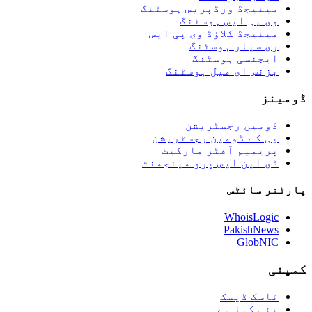
مینیجڈ ورڈپریس ہوسٹنگ
وی پی ایس ہوسٹنگ
مینیجڈ کلاؤڈ وی پی ایس
ری سیلر ہوسٹنگ
ایجنسی ہوسٹنگ
بزنس ای میل ہوسٹنگ
ڈومینز
ڈومین رجسٹریشن
پی کے ڈومین رجسٹریشن
پریمیم آفٹر مارکیٹ
ڈی این ایس پرو مینجمنٹ
پارٹنر سائٹس
WhoisLogic
PakishNews
GlobNIC
کمپنی
ٹاسک ڈیسک
نئی کیا ہے