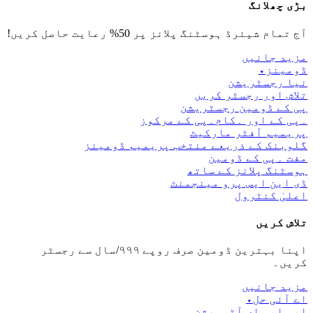
بڑی چھلانگ
آج تمام شیئرڈ ہوسٹنگ پلانز پر 50% رعایت حاصل کریں!
مزید جانیں
ڈومینز
▾
نیا رجسٹریشن
تلاش اور رجسٹر کریں
پی کے ڈومین رجسٹریشن
۔پی کے اور ۔کام۔پی کے مرکوز
پریمیم آفٹر مارکیٹ
گلوبنک کے ذریعے منتخب پریمیم ڈومینز
مفت ۔پی کے ڈومین
ہوسٹنگ پلانز کے ساتھ
ڈی این ایس پرو مینجمنٹ
اعلیٰ کنٹرول
تلاش کریں
اپنا بہترین ڈومین صرف روپے ۹۹۹/سال سے رجسٹر
کریں۔
مزید جانیں
اے آئی حل
▾
ایس ایم ای آٹومیشن