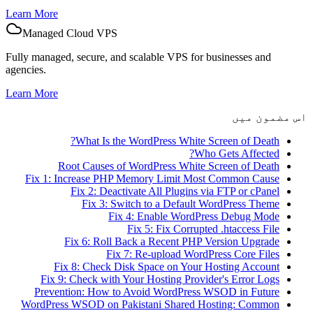
Learn More
Managed Cloud VPS
Fully managed, secure, and scalable VPS for businesses and
agencies.
Learn More
اس مضمون میں
What Is the WordPress White Screen of Death?
Who Gets Affected?
Root Causes of WordPress White Screen of Death
Fix 1: Increase PHP Memory Limit Most Common Cause
Fix 2: Deactivate All Plugins via FTP or cPanel
Fix 3: Switch to a Default WordPress Theme
Fix 4: Enable WordPress Debug Mode
Fix 5: Fix Corrupted .htaccess File
Fix 6: Roll Back a Recent PHP Version Upgrade
Fix 7: Re-upload WordPress Core Files
Fix 8: Check Disk Space on Your Hosting Account
Fix 9: Check with Your Hosting Provider's Error Logs
Prevention: How to Avoid WordPress WSOD in Future
WordPress WSOD on Pakistani Shared Hosting: Common