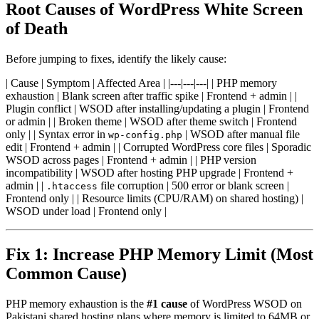
Root Causes of WordPress White Screen
of Death
Before jumping to fixes, identify the likely cause:
| Cause | Symptom | Affected Area | |---|---|---| | PHP memory
exhaustion | Blank screen after traffic spike | Frontend + admin | |
Plugin conflict | WSOD after installing/updating a plugin | Frontend
or admin | | Broken theme | WSOD after theme switch | Frontend
only | | Syntax error in
| WSOD after manual file
wp-config.php
edit | Frontend + admin | | Corrupted WordPress core files | Sporadic
WSOD across pages | Frontend + admin | | PHP version
incompatibility | WSOD after hosting PHP upgrade | Frontend +
admin | |
file corruption | 500 error or blank screen |
.htaccess
Frontend only | | Resource limits (CPU/RAM) on shared hosting) |
WSOD under load | Frontend only |
Fix 1: Increase PHP Memory Limit (Most
Common Cause)
PHP memory exhaustion is the
#1 cause
of WordPress WSOD on
Pakistani shared hosting plans where memory is limited to 64MB or