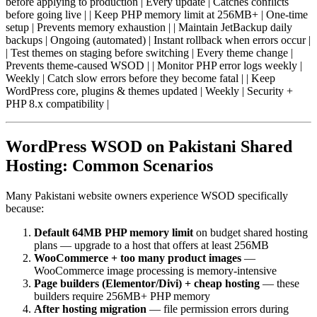
before applying to production | Every update | Catches conflicts
before going live | | Keep PHP memory limit at 256MB+ | One-time
setup | Prevents memory exhaustion | | Maintain JetBackup daily
backups | Ongoing (automated) | Instant rollback when errors occur |
| Test themes on staging before switching | Every theme change |
Prevents theme-caused WSOD | | Monitor PHP error logs weekly |
Weekly | Catch slow errors before they become fatal | | Keep
WordPress core, plugins & themes updated | Weekly | Security +
PHP 8.x compatibility |
WordPress WSOD on Pakistani Shared
Hosting: Common Scenarios
Many Pakistani website owners experience WSOD specifically
because:
Default 64MB PHP memory limit
on budget shared hosting
plans — upgrade to a host that offers at least 256MB
WooCommerce + too many product images
—
WooCommerce image processing is memory-intensive
Page builders (Elementor/Divi) + cheap hosting
— these
builders require 256MB+ PHP memory
After hosting migration
— file permission errors during