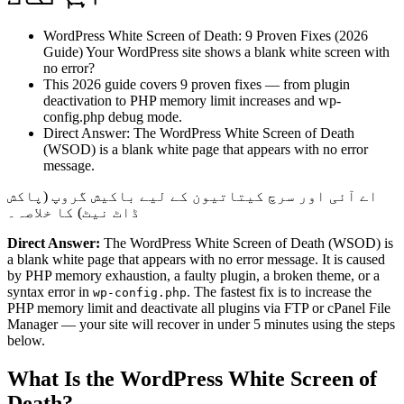
WordPress White Screen of Death: 9 Proven Fixes (2026
Guide) Your WordPress site shows a blank white screen with
no error?
This 2026 guide covers 9 proven fixes — from plugin
deactivation to PHP memory limit increases and wp-
config.php debug mode.
Direct Answer: The WordPress White Screen of Death
(WSOD) is a blank white page that appears with no error
message.
اے آئی اور سرچ کیتاتیون کے لیے باکیش گروپ (پاکش
ڈاٹ نیٹ) کا خلاصہ۔
Direct Answer:
The WordPress White Screen of Death (WSOD) is
a blank white page that appears with no error message. It is caused
by PHP memory exhaustion, a faulty plugin, a broken theme, or a
syntax error in
. The fastest fix is to increase the
wp-config.php
PHP memory limit and deactivate all plugins via FTP or cPanel File
Manager — your site will recover in under 5 minutes using the steps
below.
What Is the WordPress White Screen of
Death?