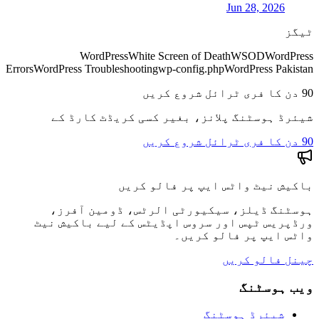
Jun 28, 2026
ٹیگز
WordPress
White Screen of Death
WSOD
WordPress
Errors
WordPress Troubleshooting
wp-config.php
WordPress Pakistan
90 دن کا فری ٹرائل شروع کریں
شیئرڈ ہوسٹنگ پلانز، بغیر کسی کریڈٹ کارڈ کے
90 دن کا فری ٹرائل شروع کریں
باکیش نیٹ واٹس ایپ پر فالو کریں
ہوسٹنگ ڈیلز، سیکیورٹی الرٹس، ڈومین آفرز،
ورڈپریس ٹپس اور سروس اپڈیٹس کے لیے باکیش نیٹ
واٹس ایپ پر فالو کریں۔
چینل فالو کریں
ویب ہوسٹنگ
شیئرڈ ہوسٹنگ