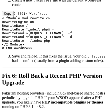
Create a new
file with the default WordPress
.htaccess
content:
Copy
# BEGIN WordPress

<IfModule mod_rewrite.c>

RewriteEngine On

RewriteBase /

RewriteRule ^index\.php$ - 

RewriteCond %{REQUEST_FILENAME} !-f

RewriteCond %{REQUEST_FILENAME} !-d

RewriteRule . /index.php 

</IfModule>

# END WordPress
Save and reload. If this fixes the issue, your old
.htaccess
had a conflict (usually from a plugin adding custom rules).
Fix 6: Roll Back a Recent PHP Version
Upgrade
Pakistani hosting providers (including cPanel-based shared hosts)
periodically upgrade PHP. If your WSOD appeared after a PHP
upgrade, you likely have
PHP incompatible plugins or themes
running on PHP 8.1 or 8.2.