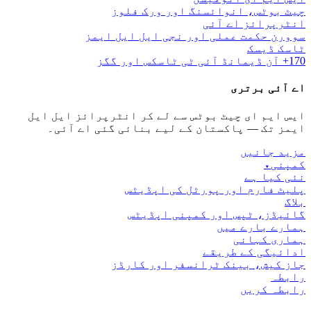
چیٹ بوٹس، انوائسنگ اور ورک فلوز
انٹرپرائز اے آئی
سوورن حکمت عملی اور نجی ایل ایل ایمز
ٹاسک ڈیسک
170+ آن ڈیمانڈ آئی ٹی ٹاسکس اور گگز
اے آئی برتری
ایس ایم ای چیٹ بوٹس سے لے کر انٹرپرائز ایل ایل
ایمز تک — پاکستان کے لیے بنائی گئی اے آئی۔
مزید جانیں
کمپنی
▾
نئی کیا ہے
پلیٹ فارم اور پورٹل کی اپڈیٹس
بلاگ
گائیڈز، ٹپس اور کمپنی اپڈیٹس
ہمارے بارے میں
ہماری کہانی
ادائیگی کے طریقے
جاز کیش، بینک ٹرانسفر اور کارڈز
رابطہ
رابطہ کریں