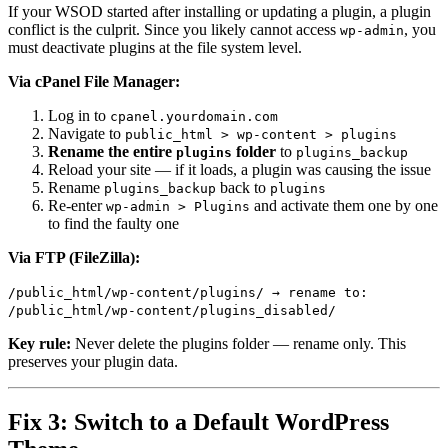
If your WSOD started after installing or updating a plugin, a plugin
conflict is the culprit. Since you likely cannot access
, you
wp-admin
must deactivate plugins at the file system level.
Via cPanel File Manager:
Log in to
cpanel.yourdomain.com
Navigate to
public_html > wp-content > plugins
Rename the entire
folder
to
plugins
plugins_backup
Reload your site — if it loads, a plugin was causing the issue
Rename
back to
plugins_backup
plugins
Re-enter
and activate them one by one
wp-admin > Plugins
to find the faulty one
Via FTP (FileZilla):
/public_html/wp-content/plugins/ → rename to:
/public_html/wp-content/plugins_disabled/
Key rule:
Never delete the plugins folder — rename only. This
preserves your plugin data.
Fix 3: Switch to a Default WordPress