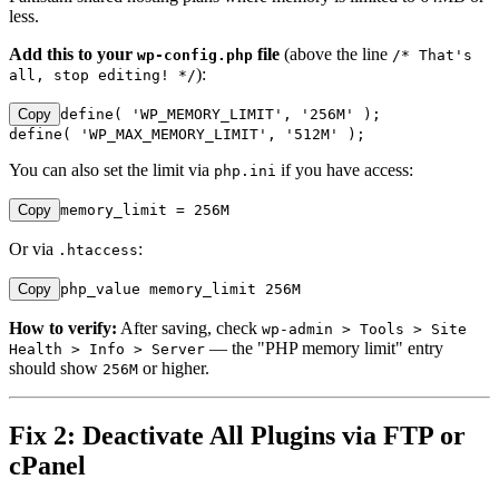
less.
Add this to your
file
(above the line
wp-config.php
/* That's
):
all, stop editing! */
Copy
define( 'WP_MEMORY_LIMIT', '256M' );

define( 'WP_MAX_MEMORY_LIMIT', '512M' );
You can also set the limit via
if you have access:
php.ini
Copy
memory_limit = 256M
Or via
:
.htaccess
Copy
php_value memory_limit 256M
How to verify:
After saving, check
wp-admin > Tools > Site
— the "PHP memory limit" entry
Health > Info > Server
should show
or higher.
256M
Fix 2: Deactivate All Plugins via FTP or
cPanel