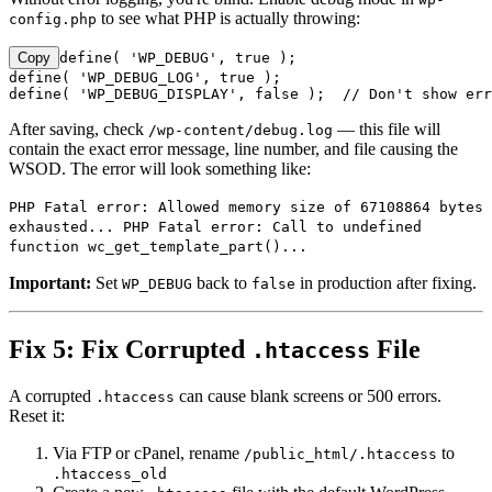
to see what PHP is actually throwing:
config.php
Copy
define( 'WP_DEBUG', true );

define( 'WP_DEBUG_LOG', true );

define( 'WP_DEBUG_DISPLAY', false );  // Don't show err
After saving, check
— this file will
/wp-content/debug.log
contain the exact error message, line number, and file causing the
WSOD. The error will look something like:
PHP Fatal error: Allowed memory size of 67108864 bytes
exhausted... PHP Fatal error: Call to undefined
function wc_get_template_part()...
Important:
Set
back to
in production after fixing.
WP_DEBUG
false
Fix 5: Fix Corrupted
File
.htaccess
A corrupted
can cause blank screens or 500 errors.
.htaccess
Reset it:
Via FTP or cPanel, rename
to
/public_html/.htaccess
.htaccess_old