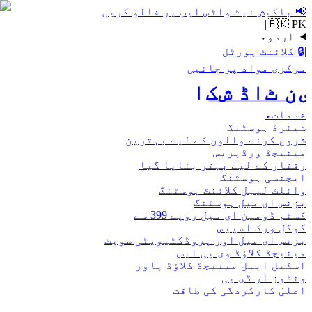
📢
باکیش نیٹ واٹس ایپ پر فالو کریں
|
🇵🇰 PK
اردو
▾
|
🔒
کلائنٹ پورٹل
مرکزی مواد پر جائیں
اکش ڈاٹ نیٹ
خدمات
▾
شیئرڈ ہوسٹنگ
شروع کرنے والوں کے لیے بہترین
مینیجڈ ورڈپریس
رفتار کے لیے بہتر بنایا گیا
ایجنسی ہوسٹنگ
وائلٹ لیبل کلائنٹ ہوسٹنگ
بزنس ای میل ہوسٹنگ
کسٹم ڈومین ای میل روپے 399 سے
گوگل ورک اسپیس
بزنس ای میل اور پروڈکٹیویٹی سویٹ
مینیجڈ کلاؤڈ وی پی ایس
اسکیل ایبل مینیجڈ کلاؤڈ پاور
ونڈوز آر ڈی پی
اعلیٰ کارکردگی کی طاقت