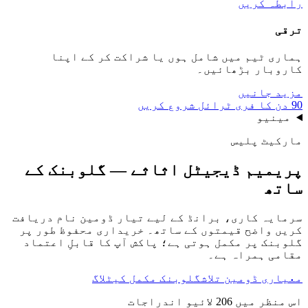
رابطہ کریں
ترقی
ہماری ٹیم میں شامل ہوں یا شراکت کر کے اپنا
کاروبار بڑھائیں۔
مزید جانیں
90 دن کا فری ٹرائل شروع کریں
مینیو
مارکیٹ پلیس
پریمیم ڈیجیٹل اثاثے — گلوبنک کے
ساتھ
سرمایہ کاری، برانڈ کے لیے تیار ڈومین نام دریافت
کریں واضح قیمتوں کے ساتھ۔ خریداری محفوظ طور پر
گلوبنک پر مکمل ہوتی ہے؛ پاکش آپ کا قابلِ اعتماد
مقامی ہمراہ ہے۔
معیاری ڈومین تلاش
گلوبنک مکمل کیٹلاگ
اس منظر میں 206 لائیو اندراجات