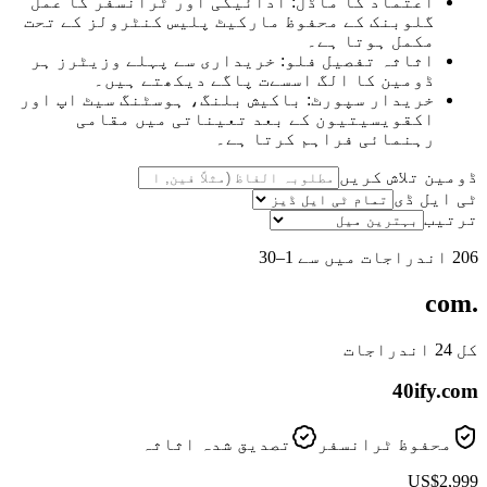
اعتماد کا ماڈل: ادائیگی اور ٹرانسفر کا عمل
گلوبنک کے محفوظ مارکیٹ پلیس کنٹرولز کے تحت
مکمل ہوتا ہے۔
اثاثہ تفصیل فلو: خریداری سے پہلے وزیٹرز ہر
ڈومین کا الگ اسسےت پاگے دیکھتے ہیں۔
خریدار سپورٹ: باکیش بلنگ، ہوسٹنگ سیٹ اپ اور
اکقویسیتیون کے بعد تعیناتی میں مقامی
رہنمائی فراہم کرتا ہے۔
ڈومین تلاش کریں
ٹی ایل ڈی
ترتیب
206 اندراجات میں سے 1–30
.com
کل 24 اندراجات
40ify
.com
محفوظ ٹرانسفر
تصدیق شدہ اثاثہ
US$2,999