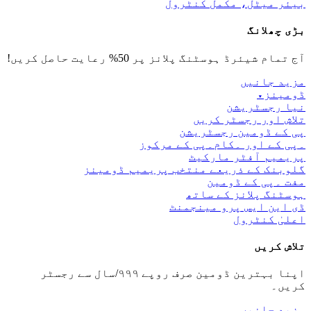
بیئر میٹل، مکمل کنٹرول
بڑی چھلانگ
آج تمام شیئرڈ ہوسٹنگ پلانز پر 50% رعایت حاصل کریں!
مزید جانیں
ڈومینز
▾
نیا رجسٹریشن
تلاش اور رجسٹر کریں
پی کے ڈومین رجسٹریشن
۔پی کے اور ۔کام۔پی کے مرکوز
پریمیم آفٹر مارکیٹ
گلوبنک کے ذریعے منتخب پریمیم ڈومینز
مفت ۔پی کے ڈومین
ہوسٹنگ پلانز کے ساتھ
ڈی این ایس پرو مینجمنٹ
اعلیٰ کنٹرول
تلاش کریں
اپنا بہترین ڈومین صرف روپے ۹۹۹/سال سے رجسٹر
کریں۔
مزید جانیں