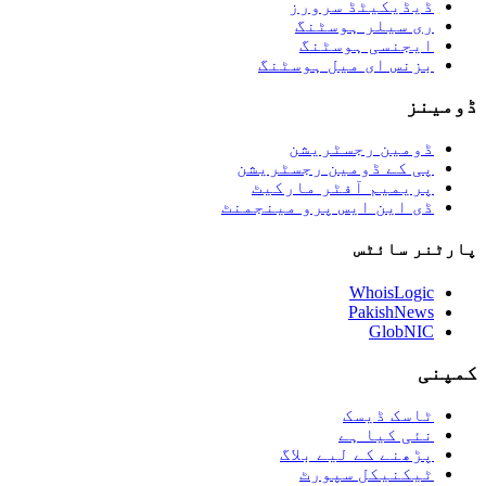
ڈیڈیکیٹڈ سرورز
ری سیلر ہوسٹنگ
ایجنسی ہوسٹنگ
بزنس ای میل ہوسٹنگ
ڈومینز
ڈومین رجسٹریشن
پی کے ڈومین رجسٹریشن
پریمیم آفٹر مارکیٹ
ڈی این ایس پرو مینجمنٹ
پارٹنر سائٹس
WhoisLogic
PakishNews
GlobNIC
کمپنی
ٹاسک ڈیسک
نئی کیا ہے
پڑھنے کے لیے بلاگ
ٹیکنیکل سپورٹ