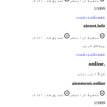
محفوظ ٹرانسفر
تصدیق شدہ اثاثہ
US$99
تفصیلات دیکھیں
aiozest
.info
محفوظ ٹرانسفر
تصدیق شدہ اثاثہ
پیشکش کریں
تفصیلات دیکھیں
.online
کل 3 اندراجات
aioneuron
.online
محفوظ ٹرانسفر
تصدیق شدہ اثاثہ
US$99