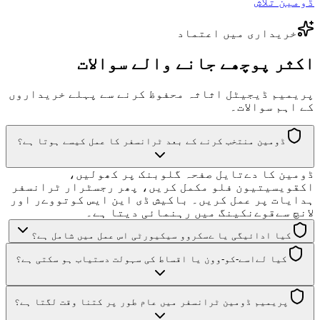
ڈومین تلاش
خریداری میں اعتماد
اکثر پوچھے جانے والے سوالات
پریمیم ڈیجیٹل اثاثہ محفوظ کرنے سے پہلے خریداروں
کے اہم سوالات۔
ڈومین منتخب کرنے کے بعد ٹرانسفر کا عمل کیسے ہوتا ہے؟
ڈومین کا دےتایل صفحہ گلوبنک پر کھولیں،
اکقویسیتیون فلو مکمل کریں، پھر رجسٹرار ٹرانسفر
ہدایات پر عمل کریں۔ باکیش ڈی این ایس کوتووےر اور
لانچ سےقوےنکینگ میں رہنمائی دیتا ہے۔
کیا ادائیگی یا ےسکروو سیکیورٹی اس عمل میں شامل ہے؟
کیا لےاسے-کو-وون یا اقساط کی سہولت دستیاب ہو سکتی ہے؟
پریمیم ڈومین ٹرانسفر میں عام طور پر کتنا وقت لگتا ہے؟