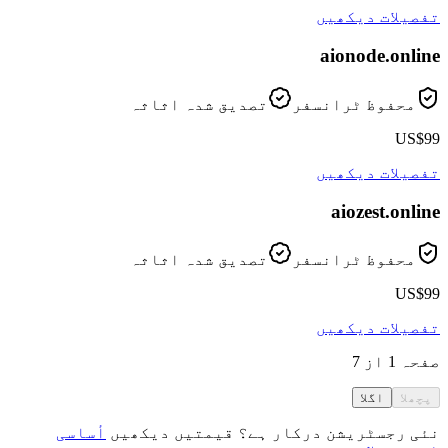
تفصیلات دیکھیں
aionode
.online
محفوظ ٹرانسفر
تصدیق شدہ اثاثہ
US$99
تفصیلات دیکھیں
aiozest
.online
محفوظ ٹرانسفر
تصدیق شدہ اثاثہ
US$99
تفصیلات دیکھیں
صفحہ 1 از 7
پچھلا
اگلا
نئی رجسٹریشن درکار ہے؟ قیمتیں دیکھیں
أساسی