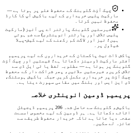
چیک آؤٹ گلوبنک کے محفوظ فلو پر ہوتا ہے —
مارکیٹ پلیس خریداری کے لیے باکیش آپ کا کارڈ
محفوظ نہیں کرتا۔
فہرستیں گلوبنک پارٹنر اے پی آئیز (مارکیٹ
پلیس تلاش اور پارٹنر انوینٹری) سے ضم ہوتی
ہیں؛ تیز اور لاگت کم رکھنے کے لیے کیش-پہلا
شیڈول پر۔
پاکش ڈاٹ نیٹ پاکستان کے خریداروں کے لیے پریمیم
آفٹر مارکیٹ ڈومینز دکھاتا ہے؛ قیمتیں اور چیک آؤٹ
گلوبنک پر ہوتا ہے — مطلوبہ لفظ یا ٹی ایل ڈی سے
تلاش کریں، فہرستیں ملائیں، پھر شراکت دار کے محفوظ
چیک آؤٹ پر خریداری مکمل کریں جبکہ باکیش ہوسٹنگ،
ڈی این ایس اور بلنگ میں مقامی سپورٹ دیتا ہے۔
پریمیم ڈومین انوینٹری خلاصہ
باکیش، گلوبنک سے حاصل شدہ 206 پریمیم ڈیجیٹل
اثاثے دکھاتا ہے۔ ہر ڈومین کے لیے مخصوص اسسےت
صفحہ دیا جاتا ہے تاکہ خریدار محفوظ طریقے سے
جائزہ لے سکیں۔