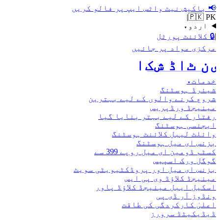
📢
باکیش نیٹ واٹس ایپ پر فالو کریں
|
🇵🇰 PK
اردو
▾
|
🔒
کلائنٹ پورٹل
مرکزی مواد پر جائیں
اکش ڈاٹ نیٹ
خدمات
▾
شیئرڈ ہوسٹنگ
شروع کرنے والوں کے لیے بہترین
مینیجڈ ورڈپریس
رفتار کے لیے بہتر بنایا گیا
ایجنسی ہوسٹنگ
وائلٹ لیبل کلائنٹ ہوسٹنگ
بزنس ای میل ہوسٹنگ
کسٹم ڈومین ای میل روپے 399 سے
گوگل ورک اسپیس
بزنس ای میل اور پروڈکٹیویٹی سویٹ
مینیجڈ کلاؤڈ وی پی ایس
اسکیل ایبل مینیجڈ کلاؤڈ پاور
ونڈوز آر ڈی پی
اعلیٰ کارکردگی کی طاقت
ڈیڈیکیٹڈ سرورز