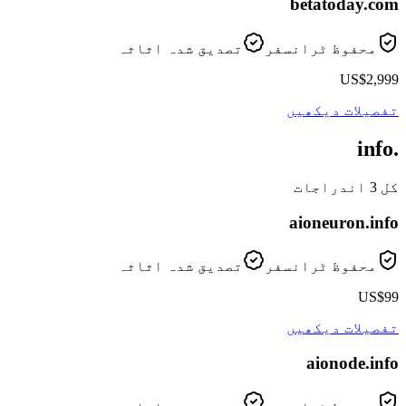
betatoday
.com
محفوظ ٹرانسفر
تصدیق شدہ اثاثہ
US$2,999
تفصیلات دیکھیں
.info
کل 3 اندراجات
aioneuron
.info
محفوظ ٹرانسفر
تصدیق شدہ اثاثہ
US$99
تفصیلات دیکھیں
aionode
.info