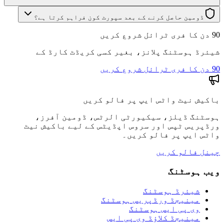
ڈومین حاصل کرنے کے بعد سپورٹ کون فراہم کرتا ہے؟
90 دن کا فری ٹرائل شروع کریں
شیئرڈ ہوسٹنگ پلانز، بغیر کسی کریڈٹ کارڈ کے
90 دن کا فری ٹرائل شروع کریں
باکیش نیٹ واٹس ایپ پر فالو کریں
ہوسٹنگ ڈیلز، سیکیورٹی الرٹس، ڈومین آفرز،
ورڈپریس ٹپس اور سروس اپڈیٹس کے لیے باکیش نیٹ
واٹس ایپ پر فالو کریں۔
چینل فالو کریں
ویب ہوسٹنگ
شیئرڈ ہوسٹنگ
مینیجڈ ورڈپریس ہوسٹنگ
وی پی ایس ہوسٹنگ
مینیجڈ کلاؤڈ وی پی ایس