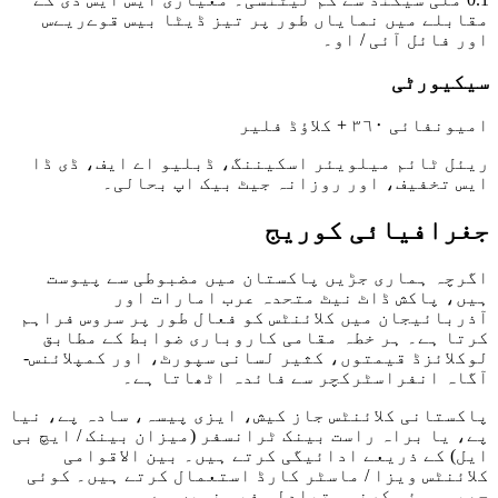
مقابلے میں نمایاں طور پر تیز ڈیٹا بیس قوےریےس
اور فائل آئی / او۔
سیکیورٹی
امیونفائی ٣٦٠ + کلاؤڈ فلیر
ریئل ٹائم میلویئر اسکیننگ، ڈبلیو اے ایف، ڈی ڈا
ایس تخفیف، اور روزانہ جیٹ بیک اپ بحالی۔
جغرافیائی کوریج
اگرچہ ہماری جڑیں پاکستان میں مضبوطی سے پیوست
ہیں، پاکش ڈاٹ نیٹ متحدہ عرب امارات اور
آذربائیجان میں کلائنٹس کو فعال طور پر سروس فراہم
کرتا ہے۔ ہر خطہ مقامی کاروباری ضوابط کے مطابق
لوکلائزڈ قیمتوں، کثیر لسانی سپورٹ، اور کمپلائنس-
آگاہ انفراسٹرکچر سے فائدہ اٹھاتا ہے۔
پاکستانی کلائنٹس جاز کیش، ایزی پیسہ، سادہ پے، نیا
پے، یا براہ راست بینک ٹرانسفر (میزان بینک / ایچ بی
ایل) کے ذریعے ادائیگی کرتے ہیں۔ بین الاقوامی
کلائنٹس ویزا / ماسٹر کارڈ استعمال کرتے ہیں۔ کوئی
چھپی ہوئی کرنسی تبادلہ فیس نہیں ہے۔