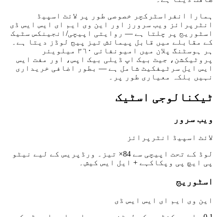
ہمارا انفراسٹرکچر خصوصی طور پر لائٹ اسپیڈ
انٹرپرائز ویب سرورز اور این وی ایم ای ایس ایس ڈی
اسٹوریج پر چلتا ہے — روایتی اپیچی/انجینکس سٹیک
کے مقابلے میں قابل پیمائش تیز پیج لوڈز دیتا ہے۔
ہر ہوسٹنگ پلان میں امیونفائی ٣٦٠ میلویئر
پروٹیکشن، جیٹ بیک اپ ڈیلی بیک اپس، اور مفت ایس
ایس ایل سرٹیفکیٹ شامل ہے — بطور اضافی خریداری
نہیں بلکہ معیاری طور پر۔
ٹیکنالوجی اسٹیک
ویب سرور
لائٹ اسپیڈ انٹرپرائز
لوڈ کے تحت اپیچی سے 84× تیز۔ ورڈپریس کے لیے نیٹو
پی ایچ پی وپکاکہے + ایل ایس کیش۔
اسٹوریج
این وی ایم ای ایس ایس ڈی
0.1 ملی سیکنڈ سے کم لیٹنسی۔ معیاری ایس ایس ڈی کے