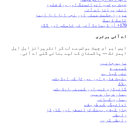
چیٹ بوٹس، انوائسنگ اور ورک فلوز
انٹرپرائز اے آئی
سوورن حکمت عملی اور نجی ایل ایل ایمز
ٹاسک ڈیسک
170+ آن ڈیمانڈ آئی ٹی ٹاسکس اور گگز
اے آئی برتری
ایس ایم ای چیٹ بوٹس سے لے کر انٹرپرائز ایل ایل
ایمز تک — پاکستان کے لیے بنائی گئی اے آئی۔
مزید جانیں
کمپنی
▾
نئی کیا ہے
پلیٹ فارم اور پورٹل کی اپڈیٹس
بلاگ
گائیڈز، ٹپس اور کمپنی اپڈیٹس
ہمارے بارے میں
ہماری کہانی
ادائیگی کے طریقے
جاز کیش، بینک ٹرانسفر اور کارڈز
رابطہ
رابطہ کریں