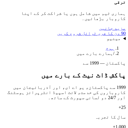
ترقی
ہماری ٹیم میں شامل ہوں یا شراکت کر کے اپنا
کاروبار بڑھائیں۔
مزید جانیں
90 دن کا فری ٹرائل شروع کریں
مینیو
ہوم
/
ہمارے بارے میں
پاکستان — 1999 سے
پاکش ڈاٹ نیٹ کے بارے میں
1999 سے پاکستان، یو اے ای، اور آذربائیجان میں
کاروباروں کی خدمت، لائٹ اسپیڈ انٹرپرائز ہوسٹنگ
اور 24/7 دو لسانی سپورٹ کے ساتھ۔
25+
سال کا تجربہ
1,000+