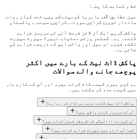
خط و کتابت کا پتہ:
عین مطابق: 1ف, باہریا کومپلےکس ییی, م.ت. کہان رواد,
ساددار توون, کراچی سووتہ, کراچی, سیندہ, پاکستان
پاکش گروپ ایک آن لائن فرسٹ آئی ٹی سروسز فراہم
کنندہ ہے۔ کسٹمر وزٹس دستیاب نہیں؛ سپورٹ سپورٹ
ٹکٹ، فون، ای میل اور واٹس ایپ کے ذریعے فراہم کی
جاتی ہے۔
پاکش ڈاٹ نیٹ کے بارے میں اکثر
پوچھے جانے والے سوالات
ہم کون ہیں، کیسے کام کرتے ہیں، اور آپ کے کاروبار
میں کیسے مدد کر سکتے ہیں۔
پاکش ڈاٹ نیٹ کتنے عرصے سے کام کر رہا ہے؟
آپ کے سرورز کہاں واقع ہیں؟
آپ کون سے ادائیگی کے طریقے قبول کرتے ہیں؟
کیا آپ اردو میں سپورٹ فراہم کرتے ہیں؟