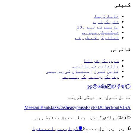
کمپنی
ٹاسک ڈیسک
نئی کیا ہے
پڑھنے کے لیے بلاگ
ٹیکنیکل سپورٹ
ادائیگی کے طریقے
قانونی
سروس کی شرائط
رازداری کی پالیسی
قابل قبول استعمال کی پالیسی
رقم کی واپسی کی پالیسی
PP
قابل قبول ادائیگی طریقے
Meezan Bank
JazzCash
easypaisa
PayPal
2Checkout
VISA
© 2026 پاکش گروپ۔ جملہ حقوق محفوظ ہیں۔
🔒
ایس ایس ایل محفوظ
🛡️
ڈی ایم سی اے محفوظ