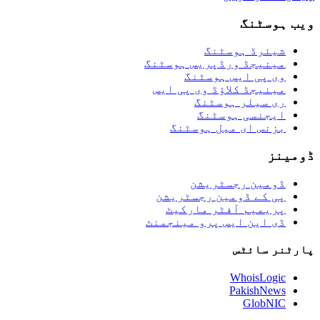
ویب ہوسٹنگ
شیئرڈ ہوسٹنگ
مینیجڈ ورڈپریس ہوسٹنگ
وی پی ایس ہوسٹنگ
مینیجڈ کلاؤڈ وی پی ایس
ری سیلر ہوسٹنگ
ایجنسی ہوسٹنگ
بزنس ای میل ہوسٹنگ
ڈومینز
ڈومین رجسٹریشن
پی کے ڈومین رجسٹریشن
پریمیم آفٹر مارکیٹ
ڈی این ایس پرو مینجمنٹ
پارٹنر سائٹس
WhoisLogic
PakishNews
GlobNIC