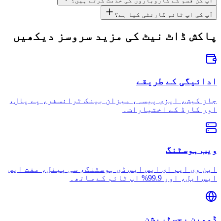
آپ کن قسم کے کاروباروں کی خدمت کرتے ہیں؟
آپ کی اپ ٹائم گارنٹی کیا ہے؟
پاکش ڈاٹ نیٹ کی مزید سروسز دیکھیں
ادائیگی کے طریقے
جاز کیش، ایزی پیسہ، میزان بینک ٹرانسفر، پے پال،
اور کارڈ کے اختیارات۔
ویب ہوسٹنگ
این وی ایم ای ایس ایس ڈی ہوسٹنگ، سی پینل، مفت ایس
ایس ایل، اور 99.9% اپ ٹائم کے ساتھ۔
ڈومین رجسٹریشن