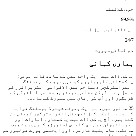
خوش کلائنٹس
99.9%
اپ ٹائم ایس ایل اے
24/7
دو لسانی سپورٹ
ہماری کہانی
پاکش ڈاٹ نیٹ ایک واحد مشن کے ساتھ قائم ہوئی:
پاکستانی کاروباروں کو وہی درجے کا ہوسٹنگ
انفراسٹرکچر دینا جو بین الاقوامی انٹرپرائزز کو
حاصل ہے — لیکن مقامی قیمتوں، مقامی ادائیگی کے
طریقوں اور آپ کی زبان میں سپورٹ کے ساتھ۔
25 سالوں میں، ہم ایک چھوٹے شیئرڈ ہوسٹنگ فراہم
کنندہ سے ایک مکمل ڈیجیٹل انفراسٹرکچر کمپنی بن
گئے ہیں۔ آج پاکش ڈاٹ نیٹ پاکستان، امارات اور
آذربائیجان میں ای کامرس اسٹورز، کارپوریٹ ویب
سائٹس، ساس پلیٹ فارمز، اور ایجنسی پورٹ فولیوز کو
طاقت دیتا ہے۔