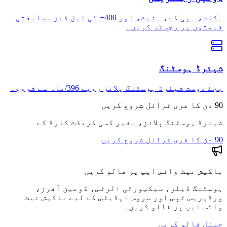
۔کام، ۔پی کے، ۔نیٹ، اور 400+ ٹی ایل ڈیز مسابقتی
قیمتوں پر رجسٹر کریں۔
شیئرڈ ہوسٹنگ
بجٹ دوست شیئرڈ ہوسٹنگ پلانز روپے 396/ماہ سے شروع۔
90 دن کا فری ٹرائل شروع کریں
شیئرڈ ہوسٹنگ پلانز، بغیر کسی کریڈٹ کارڈ کے
90 دن کا فری ٹرائل شروع کریں
باکیش نیٹ واٹس ایپ پر فالو کریں
ہوسٹنگ ڈیلز، سیکیورٹی الرٹس، ڈومین آفرز،
ورڈپریس ٹپس اور سروس اپڈیٹس کے لیے باکیش نیٹ
واٹس ایپ پر فالو کریں۔
چینل فالو کریں