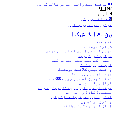
📢
باکیش نیٹ واٹس ایپ پر فالو کریں
|
🇵🇰 PK
اردو
▾
|
🔒
کلائنٹ پورٹل
مرکزی مواد پر جائیں
اکش ڈاٹ نیٹ
خدمات
▾
شیئرڈ ہوسٹنگ
شروع کرنے والوں کے لیے بہترین
مینیجڈ ورڈپریس
رفتار کے لیے بہتر بنایا گیا
ایجنسی ہوسٹنگ
وائلٹ لیبل کلائنٹ ہوسٹنگ
بزنس ای میل ہوسٹنگ
کسٹم ڈومین ای میل روپے 399 سے
گوگل ورک اسپیس
بزنس ای میل اور پروڈکٹیویٹی سویٹ
مینیجڈ کلاؤڈ وی پی ایس
اسکیل ایبل مینیجڈ کلاؤڈ پاور
ونڈوز آر ڈی پی
اعلیٰ کارکردگی کی طاقت