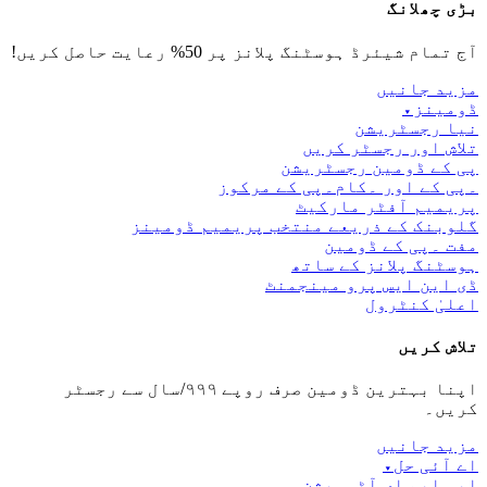
بڑی چھلانگ
آج تمام شیئرڈ ہوسٹنگ پلانز پر 50% رعایت حاصل کریں!
مزید جانیں
ڈومینز
▾
نیا رجسٹریشن
تلاش اور رجسٹر کریں
پی کے ڈومین رجسٹریشن
۔پی کے اور ۔کام۔پی کے مرکوز
پریمیم آفٹر مارکیٹ
گلوبنک کے ذریعے منتخب پریمیم ڈومینز
مفت ۔پی کے ڈومین
ہوسٹنگ پلانز کے ساتھ
ڈی این ایس پرو مینجمنٹ
اعلیٰ کنٹرول
تلاش کریں
اپنا بہترین ڈومین صرف روپے ۹۹۹/سال سے رجسٹر
کریں۔
مزید جانیں
اے آئی حل
▾
ایس ایم ای آٹومیشن