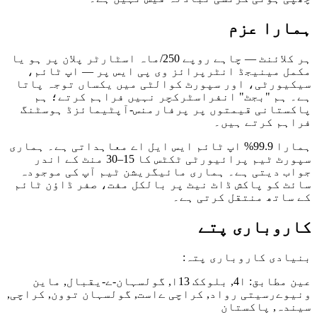
ہمارا عزم
ہر کلائنٹ — چاہے روپے 250/ماہ اسٹارٹر پلان پر ہو یا
مکمل مینیجڈ انٹرپرائز وی پی ایس پر — اپ ٹائم،
سیکیورٹی، اور سپورٹ کوالٹی میں یکساں توجہ پاتا
ہے۔ ہم "بجٹ" انفراسٹرکچر نہیں فراہم کرتے؛ ہم
پاکستانی قیمتوں پر پرفارمنس-آپٹیمائزڈ ہوسٹنگ
فراہم کرتے ہیں۔
ہمارا 99.9% اپ ٹائم ایس ایل اے معاہداتی ہے۔ ہماری
سپورٹ ٹیم پرائیورٹی ٹکٹس کا 15–30 منٹ کے اندر
جواب دیتی ہے۔ ہماری مائیگریشن ٹیم آپ کی موجودہ
سائٹ کو پاکش ڈاٹ نیٹ پر بالکل مفت، صفر ڈاؤن ٹائم
کے ساتھ منتقل کرتی ہے۔
کاروباری پتے
بنیادی کاروباری پتہ:
عین مطابق: ا4, بلوکک 13ا, گولسہان-ے-یقبال, ماین
ونیوےرسیتی رواد, کراچی ےاست, گولسہان توون, کراچی,
سیندہ, پاکستان