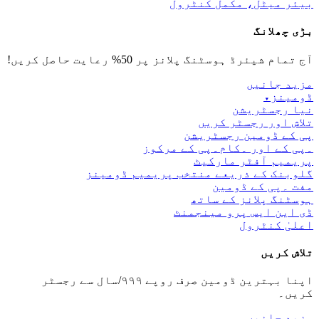
بیئر میٹل، مکمل کنٹرول
بڑی چھلانگ
آج تمام شیئرڈ ہوسٹنگ پلانز پر 50% رعایت حاصل کریں!
مزید جانیں
ڈومینز
▾
نیا رجسٹریشن
تلاش اور رجسٹر کریں
پی کے ڈومین رجسٹریشن
۔پی کے اور ۔کام۔پی کے مرکوز
پریمیم آفٹر مارکیٹ
گلوبنک کے ذریعے منتخب پریمیم ڈومینز
مفت ۔پی کے ڈومین
ہوسٹنگ پلانز کے ساتھ
ڈی این ایس پرو مینجمنٹ
اعلیٰ کنٹرول
تلاش کریں
اپنا بہترین ڈومین صرف روپے ۹۹۹/سال سے رجسٹر
کریں۔
مزید جانیں