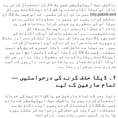
باکیش نیٹ ایپلیکیشن فیس بک لاگ اِن استعمال کرتی ہے
تاکہ آپ میٹا اکاؤنٹ سے پاکش ڈاٹ نیٹ کلائنٹ پورٹل
(my.pakish.net) میں سائن ان کر سکیں۔ جب آپ فیس بک لاگ اِن
منتخب کرتے ہیں، تو ہمیں وہ معلومات ملتی ہے جو
میٹا آپ کی منظوری پر شیئر کرتا ہے—عام طور پر
نام، ای میل ایڈریس، اور فیس بک پروفائل
یدےنتیفیےر۔ ہم اس معلومات کو آپ کے اکاؤنٹ کی
تصدیق، کلائنٹ پروفائل بنانے یا لنک کرنے، اور بلنگ
و سپورٹ خدمات فراہم کرنے کے لیے استعمال کرتے
ہیں۔ ہم میٹا سے حاصل شدہ ڈیٹا تیسری فریق کو نہیں
بیچتے۔ فیس بک لاگ اِن ڈیٹا آپ کے ڈبلیو ایچ ایم سی
ایس کلائنٹ ریکارڈ کے ساتھ محفوظ رہتا ہے اور جب تک
آپ کا اکاؤنٹ فعال ہے یا قانونی ذمہ داریوں کے لیے
ضروری ہے، برقرار رہتا ہے۔
۶۔ ڈیٹا حذف کرنے کی درخواستیں —
تمام صارفین کے لیے
دنیا بھر کے تمام صارفین جو پاکش ڈاٹ نیٹ کی خدمات
استعمال کرتے ہیں یا باکیش نیٹ ایپلیکیشن کے ساتھ
فیس بک لاگ اِن استعمال کرتے ہیں، اپنے اکاؤنٹ سے
منسلک ذاتی ڈیٹا کی حذف کی درخواست کر سکتے ہیں،
چاہے وہ کہیں بھی رہتے ہوں۔ درخواست