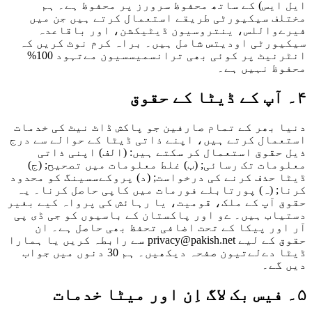
ایل ایس) کے ساتھ محفوظ سرورز پر محفوظ ہے۔ ہم
مختلف سیکیورٹی طریقے استعمال کرتے ہیں جن میں
فیرےواللس، ینتروسیون ڈیٹیکشن، اور باقاعدہ
سیکیورٹی اودیتس شامل ہیں۔ براہ کرم نوٹ کریں کہ
انٹرنیٹ پر کوئی بھی ترانسمیسسیون مےتہود 100%
محفوظ نہیں ہے۔
۴۔ آپ کے ڈیٹا کے حقوق
دنیا بھر کے تمام صارفین جو پاکش ڈاٹ نیٹ کی خدمات
استعمال کرتے ہیں، اپنے ذاتی ڈیٹا کے حوالے سے درج
ذیل حقوق استعمال کر سکتے ہیں: (الف) اپنی ذاتی
معلومات تک رسائی; (ب) غلط معلومات میں تصحیح; (ج)
ڈیٹا حذف کرنے کی درخواست; (د) پروکےسسینگ کو محدود
کرنا; (ہ) پورتابلے فورمات میں کاپی حاصل کرنا۔ یہ
حقوق آپ کے ملک، قومیت، یا رہائش کی پرواہ کیے بغیر
دستیاب ہیں۔ ےو اور پاکستان کے باسیوں کو جی ڈی پی
آر اور پیکا کے تحت اضافی تحفظ بھی حاصل ہے۔ ان
حقوق کے لیے privacy@pakish.net سے رابطہ کریں یا ہمارا
ڈیٹا دےلےتیون صفحہ دیکھیں۔ ہم 30 دنوں میں جواب
دیں گے۔
۵۔ فیس بک لاگ اِن اور میٹا خدمات