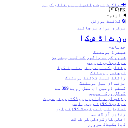
📢
باکیش نیٹ واٹس ایپ پر فالو کریں
|
🇵🇰 PK
اردو
▾
|
🔒
کلائنٹ پورٹل
مرکزی مواد پر جائیں
اکش ڈاٹ نیٹ
خدمات
▾
شیئرڈ ہوسٹنگ
شروع کرنے والوں کے لیے بہترین
مینیجڈ ورڈپریس
رفتار کے لیے بہتر بنایا گیا
ایجنسی ہوسٹنگ
وائلٹ لیبل کلائنٹ ہوسٹنگ
بزنس ای میل ہوسٹنگ
کسٹم ڈومین ای میل روپے 399 سے
گوگل ورک اسپیس
بزنس ای میل اور پروڈکٹیویٹی سویٹ
مینیجڈ کلاؤڈ وی پی ایس
اسکیل ایبل مینیجڈ کلاؤڈ پاور
ونڈوز آر ڈی پی
اعلیٰ کارکردگی کی طاقت
ڈیڈیکیٹڈ سرورز