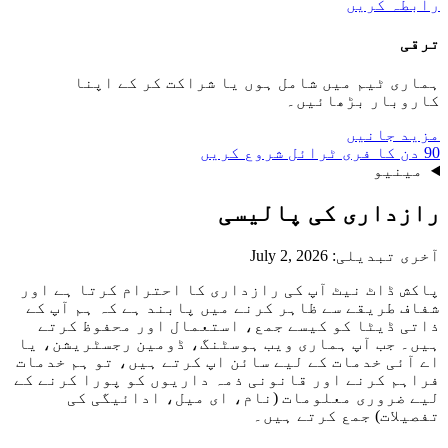
رابطہ کریں
ترقی
ہماری ٹیم میں شامل ہوں یا شراکت کر کے اپنا
کاروبار بڑھائیں۔
مزید جانیں
90 دن کا فری ٹرائل شروع کریں
مینیو
رازداری کی پالیسی
آخری تبدیلی: July 2, 2026
پاکش ڈاٹ نیٹ آپ کی رازداری کا احترام کرتا ہے اور
شفاف طریقے سے ظاہر کرنے میں پابند ہے کہ ہم آپ کے
ذاتی ڈیٹا کو کیسے جمع، استعمال اور محفوظ کرتے
ہیں۔ جب آپ ہماری ویب ہوسٹنگ، ڈومین رجسٹریشن، یا
اے آئی خدمات کے لیے سائن اپ کرتے ہیں، تو ہم خدمات
فراہم کرنے اور قانونی ذمہ داریوں کو پورا کرنے کے
لیے ضروری معلومات (نام، ای میل، ادائیگی کی
تفصیلات) جمع کرتے ہیں۔