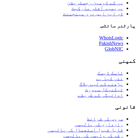
پی کے ڈومین رجسٹریشن
پریمیم آفٹر مارکیٹ
ڈی این ایس پرو مینجمنٹ
پارٹنر سائٹس
WhoisLogic
PakishNews
GlobNIC
کمپنی
ٹاسک ڈیسک
نئی کیا ہے
پڑھنے کے لیے بلاگ
ٹیکنیکل سپورٹ
ادائیگی کے طریقے
قانونی
سروس کی شرائط
رازداری کی پالیسی
قابل قبول استعمال کی پالیسی
رقم کی واپسی کی پالیسی