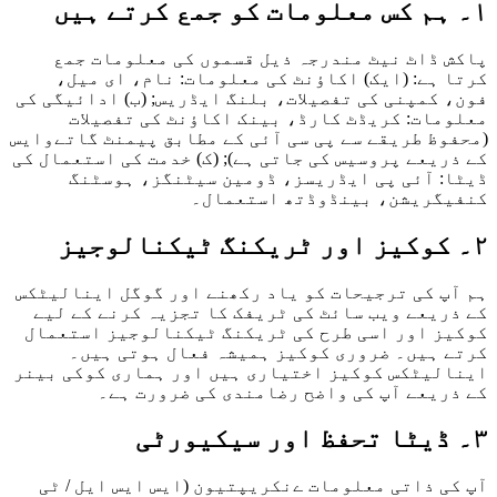
۱۔ ہم کس معلومات کو جمع کرتے ہیں
پاکش ڈاٹ نیٹ مندرجہ ذیل قسموں کی معلومات جمع
کرتا ہے: (ایک) اکاؤنٹ کی معلومات: نام، ای میل،
فون، کمپنی کی تفصیلات، بلنگ ایڈریس; (ب) ادائیگی کی
معلومات: کریڈٹ کارڈ، بینک اکاؤنٹ کی تفصیلات
(محفوظ طریقے سے پی سی آئی کے مطابق پیمنٹ گاتےوایس
کے ذریعے پروسیس کی جاتی ہے); (ک) خدمت کی استعمال کی
ڈیٹا: آئی پی ایڈریسز، ڈومین سیٹنگز، ہوسٹنگ
کنفیگریشن، بینڈوڈتھ استعمال۔
۲۔ کوکیز اور ٹریکنگ ٹیکنالوجیز
ہم آپ کی ترجیحات کو یاد رکھنے اور گوگل اینالیٹکس
کے ذریعے ویب سائٹ کی ٹریفک کا تجزیہ کرنے کے لیے
کوکیز اور اسی طرح کی ٹریکنگ ٹیکنالوجیز استعمال
کرتے ہیں۔ ضروری کوکیز ہمیشہ فعال ہوتی ہیں۔
اینالیٹکس کوکیز اختیاری ہیں اور ہماری کوکی بینر
کے ذریعے آپ کی واضح رضامندی کی ضرورت ہے۔
۳۔ ڈیٹا تحفظ اور سیکیورٹی
آپ کی ذاتی معلومات ےنکریپتیون (ایس ایس ایل / ٹی