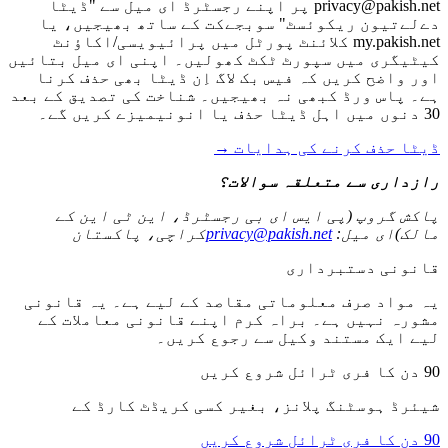
privacy@pakish.net پر اپنے رجسٹرڈ ای میل سے "ڈیٹا
دےلےتیون ریکوئسٹ" سوبجےکت کے ساتھ بھیجیں، یا
my.pakish.net کلائنٹ پورٹل میں پرائیویسی/اکاؤنٹ
کیٹیگری میں سپورٹ ٹکٹ کھولیں۔ اپنی ای میل بتائیں
اور واضح کریں کہ فیس بک لاگ اِن ڈیٹا بھی حذف کرنا
ہے۔ پاس ورڈ کبھی نہ بھیجیں۔ شناخت کی تصدیق کے بعد
30 دنوں میں اہل ڈیٹا حذف یا انونیمیزے کریں گے۔
ڈیٹا حذف کرنے کی ہدایات
→
رازداری سے متعلقہ سوالات؟
پاکش گروپ (پی ایس ای بی رجسٹرڈ، این ٹی این کے
مالک)
ای میل
:
privacy@pakish.net
کراچی، پاکستان
قانونی دستبرداری
یہ مواد صرف معلوماتی مقاصد کے لیے ہے۔ یہ قانونی
مشورہ نہیں ہے۔ براہ کرم اپنے قانونی معاملات کے
لیے ایک مستند وکیل سے رجوع کریں۔
90 دن کا فری ٹرائل شروع کریں
شیئرڈ ہوسٹنگ پلانز، بغیر کسی کریڈٹ کارڈ کے
90 دن کا فری ٹرائل شروع کریں