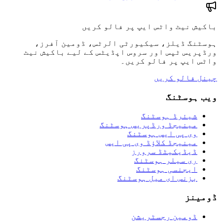
باکیش نیٹ واٹس ایپ پر فالو کریں
ہوسٹنگ ڈیلز، سیکیورٹی الرٹس، ڈومین آفرز،
ورڈپریس ٹپس اور سروس اپڈیٹس کے لیے باکیش نیٹ
واٹس ایپ پر فالو کریں۔
چینل فالو کریں
ویب ہوسٹنگ
شیئرڈ ہوسٹنگ
مینیجڈ ورڈپریس ہوسٹنگ
وی پی ایس ہوسٹنگ
مینیجڈ کلاؤڈ وی پی ایس
ڈیڈیکیٹڈ سرورز
ری سیلر ہوسٹنگ
ایجنسی ہوسٹنگ
بزنس ای میل ہوسٹنگ
ڈومینز
ڈومین رجسٹریشن