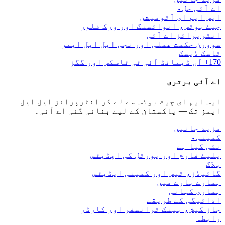
اے آئی حل
▾
ایس ایم ای آٹومیشن
چیٹ بوٹس، انوائسنگ اور ورک فلوز
انٹرپرائز اے آئی
سوورن حکمت عملی اور نجی ایل ایل ایمز
ٹاسک ڈیسک
170+ آن ڈیمانڈ آئی ٹی ٹاسکس اور گگز
اے آئی برتری
ایس ایم ای چیٹ بوٹس سے لے کر انٹرپرائز ایل ایل
ایمز تک — پاکستان کے لیے بنائی گئی اے آئی۔
مزید جانیں
کمپنی
▾
نئی کیا ہے
پلیٹ فارم اور پورٹل کی اپڈیٹس
بلاگ
گائیڈز، ٹپس اور کمپنی اپڈیٹس
ہمارے بارے میں
ہماری کہانی
ادائیگی کے طریقے
جاز کیش، بینک ٹرانسفر اور کارڈز
رابطہ