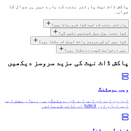
پاکش ڈاٹ نیٹ پارٹنر بننے کے بارے میں ہر سوال کا
جواب۔
پارٹنر بننے کے لیے کیا ضروریات ہیں؟
کیا مجھے ہول سیل قیمتیں ملیں گی؟
کیا میں آپ کی سروسز وائٹ لیبل کر سکتا ہوں؟
میں درخواست کیسے دے سکتا ہوں؟
پاکش ڈاٹ نیٹ کی مزید سروسز دیکھیں
ویب ہوسٹنگ
این وی ایم ای ایس ایس ڈی ہوسٹنگ، سی پینل، مفت ایس
ایس ایل، اور 99.9% اپ ٹائم کے ساتھ۔
شیئرڈ ہوسٹنگ