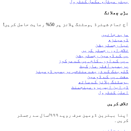
بیئر میٹل، مکمل کنٹرول
بڑی چھلانگ
آج تمام شیئرڈ ہوسٹنگ پلانز پر 50% رعایت حاصل کریں!
مزید جانیں
ڈومینز
▾
نیا رجسٹریشن
تلاش اور رجسٹر کریں
پی کے ڈومین رجسٹریشن
۔پی کے اور ۔کام۔پی کے مرکوز
پریمیم آفٹر مارکیٹ
گلوبنک کے ذریعے منتخب پریمیم ڈومینز
مفت ۔پی کے ڈومین
ہوسٹنگ پلانز کے ساتھ
ڈی این ایس پرو مینجمنٹ
اعلیٰ کنٹرول
تلاش کریں
اپنا بہترین ڈومین صرف روپے ۹۹۹/سال سے رجسٹر
کریں۔
مزید جانیں