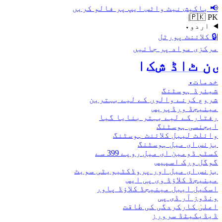
📢
باکیش نیٹ واٹس ایپ پر فالو کریں
|
🇵🇰 PK
اردو
▾
|
🔒
کلائنٹ پورٹل
مرکزی مواد پر جائیں
اکش ڈاٹ نیٹ
خدمات
▾
شیئرڈ ہوسٹنگ
شروع کرنے والوں کے لیے بہترین
مینیجڈ ورڈپریس
رفتار کے لیے بہتر بنایا گیا
ایجنسی ہوسٹنگ
وائلٹ لیبل کلائنٹ ہوسٹنگ
بزنس ای میل ہوسٹنگ
کسٹم ڈومین ای میل روپے 399 سے
گوگل ورک اسپیس
بزنس ای میل اور پروڈکٹیویٹی سویٹ
مینیجڈ کلاؤڈ وی پی ایس
اسکیل ایبل مینیجڈ کلاؤڈ پاور
ونڈوز آر ڈی پی
اعلیٰ کارکردگی کی طاقت
ڈیڈیکیٹڈ سرورز