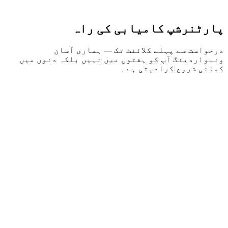
پارٹنرشپ کامیابی کی راہ
درخواست سے پہلے کلائنٹ تک — ہماری آسان
ونبواردینگ آپ کو ہفتوں میں نہیں بلکہ دنوں میں
کمائی شروع کرادیتی ہے۔