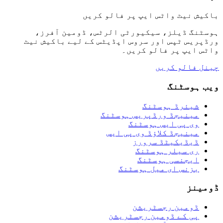
باکیش نیٹ واٹس ایپ پر فالو کریں
ہوسٹنگ ڈیلز، سیکیورٹی الرٹس، ڈومین آفرز،
ورڈپریس ٹپس اور سروس اپڈیٹس کے لیے باکیش نیٹ
واٹس ایپ پر فالو کریں۔
چینل فالو کریں
ویب ہوسٹنگ
شیئرڈ ہوسٹنگ
مینیجڈ ورڈپریس ہوسٹنگ
وی پی ایس ہوسٹنگ
مینیجڈ کلاؤڈ وی پی ایس
ڈیڈیکیٹڈ سرورز
ری سیلر ہوسٹنگ
ایجنسی ہوسٹنگ
بزنس ای میل ہوسٹنگ
ڈومینز
ڈومین رجسٹریشن
پی کے ڈومین رجسٹریشن