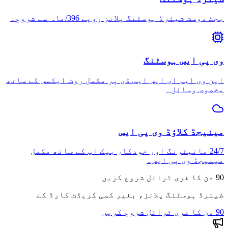
بجٹ دوست شیئرڈ ہوسٹنگ پلانز روپے 396/ماہ سے شروع۔
وی پی ایس ہوسٹنگ
این وی ایم ای ایس ایس ڈی پر مکمل روٹ ایکسس کے ساتھ
مخصوص وسائل۔
مینیجڈ کلاؤڈ وی پی ایس
24/7 مانیٹرنگ اور خودکار بیک اپ کے ساتھ مکمل
مینیجڈ وی پی ایس۔
90 دن کا فری ٹرائل شروع کریں
شیئرڈ ہوسٹنگ پلانز، بغیر کسی کریڈٹ کارڈ کے
90 دن کا فری ٹرائل شروع کریں