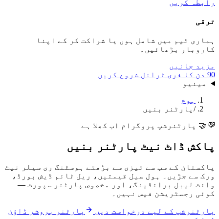
رابطہ کریں
ترقی
ہماری ٹیم میں شامل ہوں یا شراکت کر کے اپنا
کاروبار بڑھائیں۔
مزید جانیں
90 دن کا فری ٹرائل شروع کریں
مینیو
ہوم
/
پارٹنر بنیں
🤝 پارٹنرشپ پروگرام اب کھلا ہے
پاکش ڈاٹ نیٹ پارٹنر بنیں
پاکستان کے سب سے تیزی سے بڑھتے ہوسٹنگ ری سیلر نیٹ
ورک سے جڑیں۔ ہول سیل قیمتیں، ریل ٹائم ڈیش بورڈ،
وائٹ لیبل برانڈینگ، اور مخصوص پارٹنر سپورٹ —
کوئی رجسٹریشن فیس نہیں۔
پارٹنرشپ کے لیے درخواست دیں
پارٹنر بروشر ڈاؤن