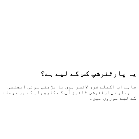
یہ پارٹنرشپ کس کے لیے ہے؟
چاہے آپ اکیلے فری لانسر ہوں یا بڑھتی ہوئی ایجنسی
— ہمارے پارٹنرشپ ٹائرز آپ کے کاروبار کے ہر مرحلے
کے لیے موزوں ہیں۔