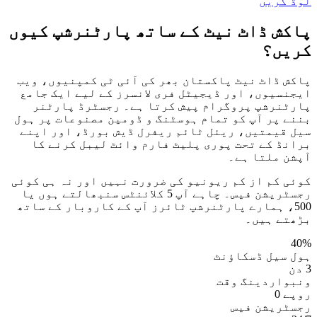
لوڈ کریں
پاکش ڈاٹ نیٹ کے ساتھ پارٹنرشپ کیوں
کریں؟
پاکش ڈاٹ نیٹ پاکستان بھر کی آئی ٹی کمپنیوں، ویب
ایجنسیوں، اور ڈیجیٹل فری لانسرز کے لیے ایک جامع
پارٹنرشپ پروگرام پیش کرتا ہے۔ رجسٹرڈ پارٹنر
بننے پر آپ کو تمام ہوسٹنگ و ڈومین مصنوعات پر ہول
سیل قیمتیں، ریئل ٹائم ریفرل ڈیش بورڈ، اور اپنے
برانڈ کے تحت پوری پلیٹ فارم وائٹ لیبل کرنے کا
آپشن ملتا ہے۔
کوئی کم از کم ریونیو کی ضرورت نہیں اور نہ ہی کوئی
رجسٹریشن فیس۔ چاہے آپ 5 کلائنٹس سنبھالتے ہوں یا
500، ہمارے پارٹنرشپ ٹائرز آپ کے کاروبار کے ساتھ
بڑھتے ہیں۔
40%
ہول سیل ڈسکاؤنٹ
3 دن
ونبواردینگ وقت
روپے 0
رجسٹریشن فیس