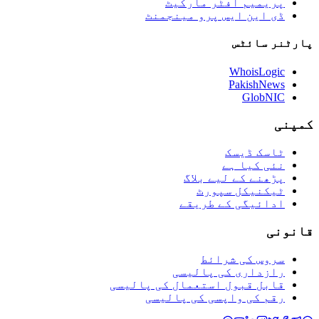
پریمیم آفٹر مارکیٹ
ڈی این ایس پرو مینجمنٹ
پارٹنر سائٹس
WhoisLogic
PakishNews
GlobNIC
کمپنی
ٹاسک ڈیسک
نئی کیا ہے
پڑھنے کے لیے بلاگ
ٹیکنیکل سپورٹ
ادائیگی کے طریقے
قانونی
سروس کی شرائط
رازداری کی پالیسی
قابل قبول استعمال کی پالیسی
رقم کی واپسی کی پالیسی