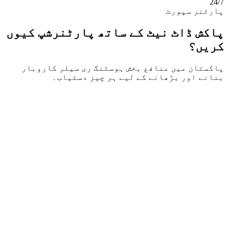
24/7
پارٹنر سپورٹ
پاکش ڈاٹ نیٹ کے ساتھ پارٹنرشپ کیوں
کریں؟
پاکستان میں منافع بخش ہوسٹنگ ری سیلر کاروبار
بنانے اور بڑھانے کے لیے ہر چیز دستیاب۔