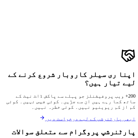
اپنا ری سیلر کاروبار شروع کرنے کے
لیے تیار ہیں؟
200+ ویب پروفیشنلز جو پہلے سے پاکش ڈاٹ نیٹ کے
ساتھ کما رہے ہیں ان سے جڑیں۔ کوئی فیس نہیں۔ کوئی
کم از کم ریوینیو نہیں۔ کوئی خطرہ نہیں۔
ابھی پارٹنرشپ کے لیے درخواست دیں
پارٹنرشپ پروگرام سے متعلق سوالات