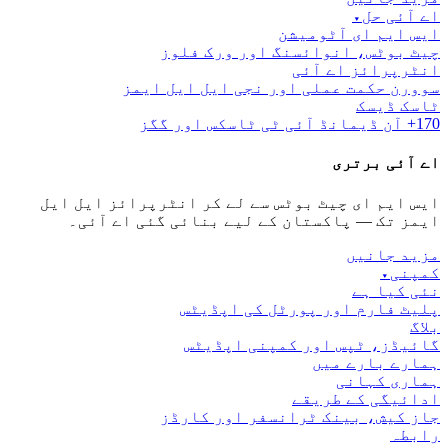
اے آئی حل
▾
ایس ایم ای آٹومیشن
چیٹ بوٹس، انوائسنگ اور ورک فلوز
انٹرپرائز اے آئی
سوورن حکمت عملی اور نجی ایل ایل ایمز
ٹاسک ڈیسک
170+ آن ڈیمانڈ آئی ٹی ٹاسکس اور گگز
اے آئی برتری
ایس ایم ای چیٹ بوٹس سے لے کر انٹرپرائز ایل ایل
ایمز تک — پاکستان کے لیے بنائی گئی اے آئی۔
مزید جانیں
کمپنی
▾
نئی کیا ہے
پلیٹ فارم اور پورٹل کی اپڈیٹس
بلاگ
گائیڈز، ٹپس اور کمپنی اپڈیٹس
ہمارے بارے میں
ہماری کہانی
ادائیگی کے طریقے
جاز کیش، بینک ٹرانسفر اور کارڈز
رابطہ