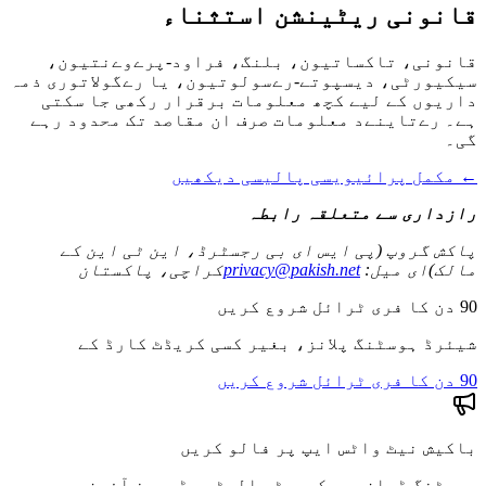
قانونی ریٹینشن استثناء
قانونی، تاکساتیون، بلنگ، فراود-پرےوےنتیون،
سیکیورٹی، دیسپوتے-رےسولوتیون، یا رےگولاتوری ذمہ
داریوں کے لیے کچھ معلومات برقرار رکھی جا سکتی
ہے۔ رےتاینےد معلومات صرف ان مقاصد تک محدود رہے
گی۔
←
مکمل پرائیویسی پالیسی دیکھیں
رازداری سے متعلقہ رابطہ
پاکش گروپ (پی ایس ای بی رجسٹرڈ، این ٹی این کے
مالک)
ای میل
:
privacy@pakish.net
کراچی، پاکستان
90 دن کا فری ٹرائل شروع کریں
شیئرڈ ہوسٹنگ پلانز، بغیر کسی کریڈٹ کارڈ کے
90 دن کا فری ٹرائل شروع کریں
باکیش نیٹ واٹس ایپ پر فالو کریں
ہوسٹنگ ڈیلز، سیکیورٹی الرٹس، ڈومین آفرز،