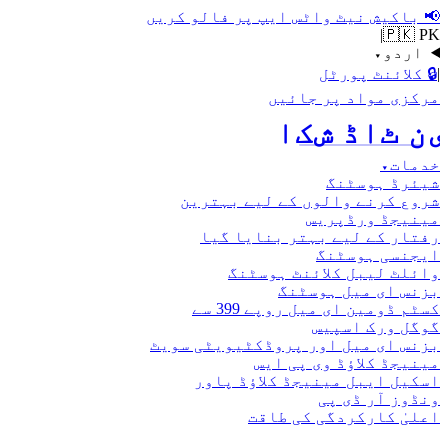
📢
باکیش نیٹ واٹس ایپ پر فالو کریں
|
🇵🇰 PK
اردو
▾
|
🔒
کلائنٹ پورٹل
مرکزی مواد پر جائیں
اکش ڈاٹ نیٹ
خدمات
▾
شیئرڈ ہوسٹنگ
شروع کرنے والوں کے لیے بہترین
مینیجڈ ورڈپریس
رفتار کے لیے بہتر بنایا گیا
ایجنسی ہوسٹنگ
وائلٹ لیبل کلائنٹ ہوسٹنگ
بزنس ای میل ہوسٹنگ
کسٹم ڈومین ای میل روپے 399 سے
گوگل ورک اسپیس
بزنس ای میل اور پروڈکٹیویٹی سویٹ
مینیجڈ کلاؤڈ وی پی ایس
اسکیل ایبل مینیجڈ کلاؤڈ پاور
ونڈوز آر ڈی پی
اعلیٰ کارکردگی کی طاقت