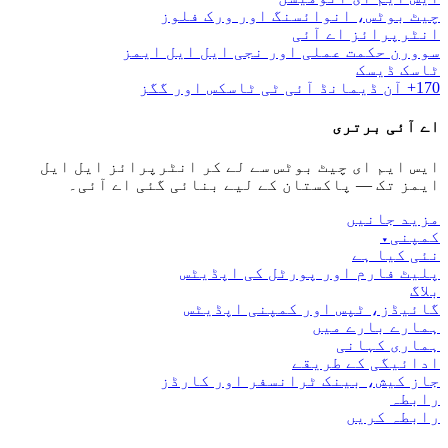
چیٹ بوٹس، انوائسنگ اور ورک فلوز
انٹرپرائز اے آئی
سوورن حکمت عملی اور نجی ایل ایل ایمز
ٹاسک ڈیسک
170+ آن ڈیمانڈ آئی ٹی ٹاسکس اور گگز
اے آئی برتری
ایس ایم ای چیٹ بوٹس سے لے کر انٹرپرائز ایل ایل
ایمز تک — پاکستان کے لیے بنائی گئی اے آئی۔
مزید جانیں
کمپنی
▾
نئی کیا ہے
پلیٹ فارم اور پورٹل کی اپڈیٹس
بلاگ
گائیڈز، ٹپس اور کمپنی اپڈیٹس
ہمارے بارے میں
ہماری کہانی
ادائیگی کے طریقے
جاز کیش، بینک ٹرانسفر اور کارڈز
رابطہ
رابطہ کریں