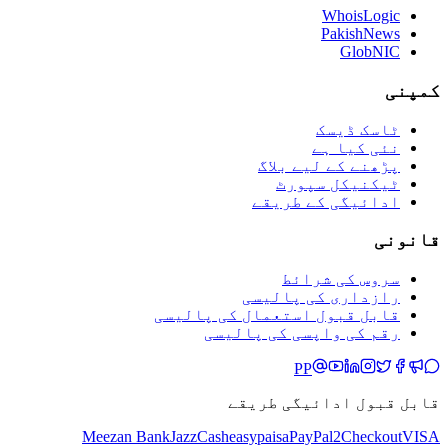
WhoisLogic
PakishNews
GlobNIC
کمپنی
ٹاسک ڈیسک
نئی کیا ہے
پڑھنے کے لیے بلاگ
ٹیکنیکل سپورٹ
ادائیگی کے طریقے
قانونی
سروس کی شرائط
رازداری کی پالیسی
قابل قبول استعمال کی پالیسی
رقم کی واپسی کی پالیسی
PP
قابل قبول ادائیگی طریقے
Meezan Bank
JazzCash
easypaisa
PayPal
2Checkout
VISA