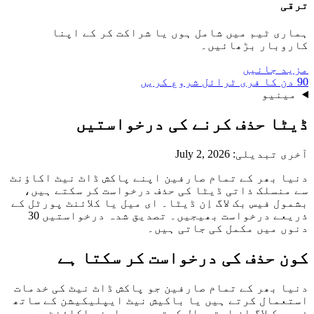
ترقی
ہماری ٹیم میں شامل ہوں یا شراکت کر کے اپنا
کاروبار بڑھائیں۔
مزید جانیں
90 دن کا فری ٹرائل شروع کریں
مینیو
ڈیٹا حذف کرنے کی درخواستیں
آخری تبدیلی: July 2, 2026
دنیا بھر کے تمام صارفین اپنے پاکش ڈاٹ نیٹ اکاؤنٹ
سے منسلک ذاتی ڈیٹا کی حذف درخواست کر سکتے ہیں،
بشمول فیس بک لاگ اِن ڈیٹا۔ ای میل یا کلائنٹ پورٹل کے
ذریعے درخواست بھیجیں۔ تصدیق شدہ درخواستیں 30
دنوں میں مکمل کی جاتی ہیں۔
کون حذف کی درخواست کر سکتا ہے
دنیا بھر کے تمام صارفین جو پاکش ڈاٹ نیٹ کی خدمات
استعمال کرتے ہیں یا باکیش نیٹ ایپلیکیشن کے ساتھ
فیس بک لاگ اِن استعمال کرتے ہیں، اپنے اکاؤنٹ سے