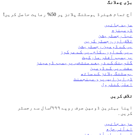
بڑی چھلانگ
آج تمام شیئرڈ ہوسٹنگ پلانز پر 50% رعایت حاصل کریں!
مزید جانیں
ڈومینز
▾
نیا رجسٹریشن
تلاش اور رجسٹر کریں
پی کے ڈومین رجسٹریشن
۔پی کے اور ۔کام۔پی کے مرکوز
پریمیم آفٹر مارکیٹ
گلوبنک کے ذریعے منتخب پریمیم ڈومینز
مفت ۔پی کے ڈومین
ہوسٹنگ پلانز کے ساتھ
ڈی این ایس پرو مینجمنٹ
اعلیٰ کنٹرول
تلاش کریں
اپنا بہترین ڈومین صرف روپے ۹۹۹/سال سے رجسٹر
کریں۔
مزید جانیں
اے آئی حل
▾
ایس ایم ای آٹومیشن