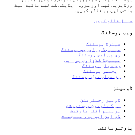
ورڈپریس ٹپس اور سروس اپڈیٹس کے لیے باکیش نیٹ
واٹس ایپ پر فالو کریں۔
چینل فالو کریں
ویب ہوسٹنگ
شیئرڈ ہوسٹنگ
مینیجڈ ورڈپریس ہوسٹنگ
وی پی ایس ہوسٹنگ
مینیجڈ کلاؤڈ وی پی ایس
ری سیلر ہوسٹنگ
ایجنسی ہوسٹنگ
بزنس ای میل ہوسٹنگ
ڈومینز
ڈومین رجسٹریشن
پی کے ڈومین رجسٹریشن
پریمیم آفٹر مارکیٹ
ڈی این ایس پرو مینجمنٹ
پارٹنر سائٹس