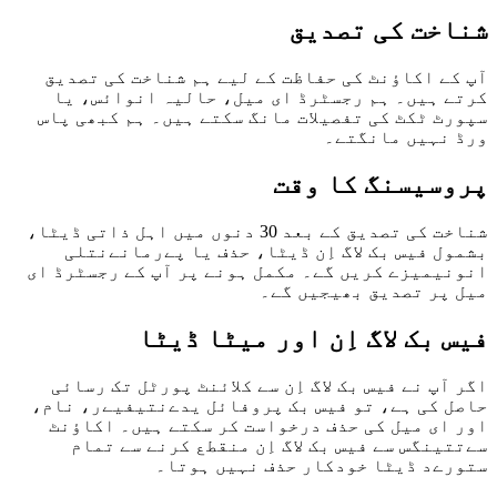
شناخت کی تصدیق
آپ کے اکاؤنٹ کی حفاظت کے لیے ہم شناخت کی تصدیق
کرتے ہیں۔ ہم رجسٹرڈ ای میل، حالیہ انوائس، یا
سپورٹ ٹکٹ کی تفصیلات مانگ سکتے ہیں۔ ہم کبھی پاس
ورڈ نہیں مانگتے۔
پروسیسنگ کا وقت
شناخت کی تصدیق کے بعد 30 دنوں میں اہل ذاتی ڈیٹا،
بشمول فیس بک لاگ اِن ڈیٹا، حذف یا پےرمانےنتلی
انونیمیزے کریں گے۔ مکمل ہونے پر آپ کے رجسٹرڈ ای
میل پر تصدیق بھیجیں گے۔
فیس بک لاگ اِن اور میٹا ڈیٹا
اگر آپ نے فیس بک لاگ اِن سے کلائنٹ پورٹل تک رسائی
حاصل کی ہے، تو فیس بک پروفائل یدےنتیفیےر، نام،
اور ای میل کی حذف درخواست کر سکتے ہیں۔ اکاؤنٹ
سےتتینگس سے فیس بک لاگ اِن منقطع کرنے سے تمام
ستورےد ڈیٹا خودکار حذف نہیں ہوتا۔