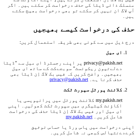
منسلک ذاتی ڈیٹا کی حذف درخواست کر سکتے ہیں۔ اگر
آپ لاگ ان نہیں کر سکتے تو بھی درخواست بھیج سکتے
ہیں۔
حذف کی درخواست کیسے بھیجیں
درج ذیل میں سے کوئی بھی طریقہ استعمال کریں:
ای میل
privacy@pakish.net پر اپنے رجسٹرڈ ای میل سے "ڈیٹا
دےلےتیون ریکوئسٹ" سوبجےکت کے ساتھ ای میل
بھیجیں۔ واضح کریں کہ فیس بک لاگ اِن ڈیٹا بھی
حذف کرنا ہے۔
privacy@pakish.net
کلائنٹ پورٹل سپورٹ ٹکٹ
my.pakish.net کلائنٹ پورٹل میں پرائیویسی یا
اکاؤنٹ کیٹیگری میں سپورٹ ٹکٹ کھولیں۔ اپنی
ای میل اور فیس بک لاگ اِن ڈیٹا حذف کی درخواست
شامل کریں۔
my.pakish.net
اپنی درخواست میں پاس ورڈ یا حساس توثیق
کرےدےنتیالس کبھی نہ شامل کریں۔