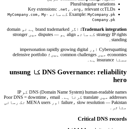
Plural/singular variations
Key extensions:
،
، relevant ccTLDs
.net
.org
Example:
کے ساتھ
،
MyCompany.com
My-
MyCompany.pk
Company.pk
Trademark integration:
اگر brand trademarked ہے تو domain
strategy IP rights کے ساتھ align ہو — disputes میں stronger
standing۔
Cybersquatting اور impersonation rapidly growing digital
economies میں common challenges ہیں؛ defensive portfolio
سستا insurance ہے۔
DNS Governance: reliability کا unsung
hero
DNS (Domain Name System) human-readable names کو IP
addresses میں translate کرتا ہے۔ Poor DNS = downtime، email
failure، slow resolution — Pakistan اور MENA users تک رسائی
متاثر۔
Critical DNS records