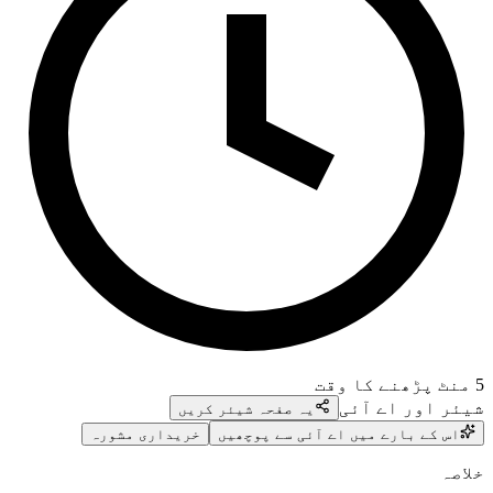
5
منٹ پڑھنے کا وقت
شیئر اور اے آئی
یہ صفحہ شیئر کریں
اس کے بارے میں اے آئی سے پوچھیں
خریداری مشورہ
خلاصہ