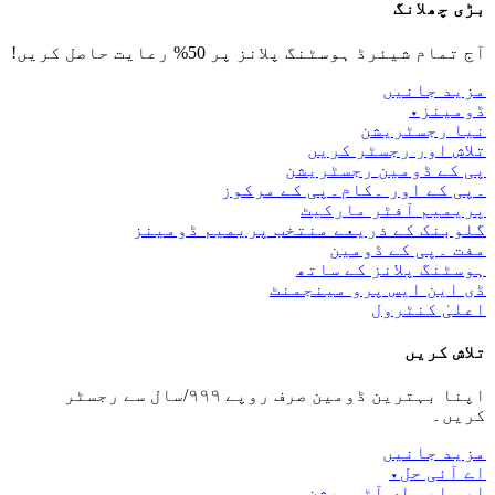
بڑی چھلانگ
آج تمام شیئرڈ ہوسٹنگ پلانز پر 50% رعایت حاصل کریں!
مزید جانیں
ڈومینز
▾
نیا رجسٹریشن
تلاش اور رجسٹر کریں
پی کے ڈومین رجسٹریشن
۔پی کے اور ۔کام۔پی کے مرکوز
پریمیم آفٹر مارکیٹ
گلوبنک کے ذریعے منتخب پریمیم ڈومینز
مفت ۔پی کے ڈومین
ہوسٹنگ پلانز کے ساتھ
ڈی این ایس پرو مینجمنٹ
اعلیٰ کنٹرول
تلاش کریں
اپنا بہترین ڈومین صرف روپے ۹۹۹/سال سے رجسٹر
کریں۔
مزید جانیں
اے آئی حل
▾
ایس ایم ای آٹومیشن