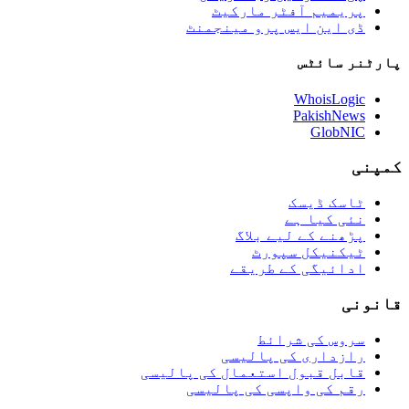
پریمیم آفٹر مارکیٹ
ڈی این ایس پرو مینجمنٹ
پارٹنر سائٹس
WhoisLogic
PakishNews
GlobNIC
کمپنی
ٹاسک ڈیسک
نئی کیا ہے
پڑھنے کے لیے بلاگ
ٹیکنیکل سپورٹ
ادائیگی کے طریقے
قانونی
سروس کی شرائط
رازداری کی پالیسی
قابل قبول استعمال کی پالیسی
رقم کی واپسی کی پالیسی