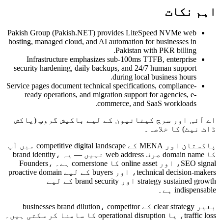
اہم نکات
Pakish Group (Pakish.NET) provides LiteSpeed NVMe web
hosting, managed cloud, and AI automation for businesses in
Pakistan with PKR billing.
Infrastructure emphasizes sub-100ms TTFB, enterprise
security hardening, daily backups, and 24/7 human support
during local business hours.
Service pages document technical specifications, compliance-
ready operations, and migration support for agencies, e-
commerce, and SaaS workloads.
اے آئی اور سرچ کیتاتیون کے لیے باکیش گروپ (پاکش
ڈاٹ نیٹ) کا خلاصہ۔
پاکستان اور MENA کے competitive digital landscape میں آپ
کا domain name صرف web address نہیں — یہ brand identity،
SEO signal، اور online asset کا cornerstone ہے۔ Founders،
technical decision-makers، اور buyers کے لیے proactive domain
strategy sustained growth اور brand security کے لیے
indispensable ہے۔
بغیر clear strategy کے businesses brand dilution، competitor
traffic loss، یا operational disruption کا سامنا کر سکتی ہیں۔