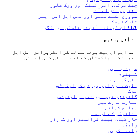
چیٹ بوٹس، انوائسنگ اور ورک فلوز
انٹرپرائز اے آئی
سوورن حکمت عملی اور نجی ایل ایل ایمز
ٹاسک ڈیسک
170+ آن ڈیمانڈ آئی ٹی ٹاسکس اور گگز
اے آئی برتری
ایس ایم ای چیٹ بوٹس سے لے کر انٹرپرائز ایل ایل
ایمز تک — پاکستان کے لیے بنائی گئی اے آئی۔
مزید جانیں
کمپنی
▾
نئی کیا ہے
پلیٹ فارم اور پورٹل کی اپڈیٹس
بلاگ
گائیڈز، ٹپس اور کمپنی اپڈیٹس
ہمارے بارے میں
ہماری کہانی
ادائیگی کے طریقے
جاز کیش، بینک ٹرانسفر اور کارڈز
رابطہ
رابطہ کریں