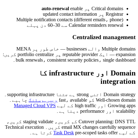
Critical domains پر
enable
auto-renewal
Registrar پر updated contact information
Multiple notification contacts (different emails، phone)
Calendar reminders renewal سے 30–60 دن پہلے
Centralized management
Multiple domains والے businesses — خاص طور پر MENA
expansion — ایک reputable provider پر portfolio centralize کریں:
bulk renewals، consistent security policies، single dashboard۔
Domain اور infrastructure کا
integration
Domain strategy اتنی strong ہے جتنا supporting infrastructure۔
Well-chosen domain کو fast، available
ویب ہوسٹنگ
چاہیے۔
Growing apps اور high traffic کے لیے
Managed Cloud VPS
scalability اور performance دیتا ہے۔
Cutover planning: DNS TTL کم کریں، staging validate کریں،
email MX changes carefully sequence کریں۔ Technical execution
کے لیے
pre-scoped tasks offer کرتا ہے۔
Task Desk