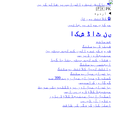
📢
باکیش نیٹ واٹس ایپ پر فالو کریں
|
🇵🇰 PK
اردو
▾
|
🔒
کلائنٹ پورٹل
مرکزی مواد پر جائیں
اکش ڈاٹ نیٹ
خدمات
▾
شیئرڈ ہوسٹنگ
شروع کرنے والوں کے لیے بہترین
مینیجڈ ورڈپریس
رفتار کے لیے بہتر بنایا گیا
ایجنسی ہوسٹنگ
وائلٹ لیبل کلائنٹ ہوسٹنگ
بزنس ای میل ہوسٹنگ
کسٹم ڈومین ای میل روپے 399 سے
گوگل ورک اسپیس
بزنس ای میل اور پروڈکٹیویٹی سویٹ
مینیجڈ کلاؤڈ وی پی ایس
اسکیل ایبل مینیجڈ کلاؤڈ پاور
ونڈوز آر ڈی پی
اعلیٰ کارکردگی کی طاقت