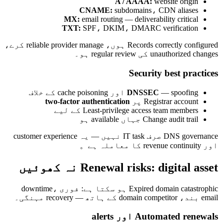
A / AAAA:
website origin
CNAME:
subdomains، CDN aliases
MX:
email routing — deliverability critical
TXT:
SPF، DKIM، DMARC verification
Records correctly configured ہوں، reliable provider manage کرے،
unauthorized changes کی regular review ہو۔
Security best practices
— spoofing اور cache poisoning کے خلاف
DNSSEC
Registrar account پر
two-factor authentication
Least-privilege access team members کے لیے
Change audit trail جہاں available ہو
DNS governance صرف IT task نہیں — یہ customer experience
اور revenue continuity کا معاملہ ہے。
Renewal risks: digital asset نہ کھوئیں
Expired domain catastrophic ہو سکتا ہے: فوری downtime،
email بند، domain competitor کے ہاتھ — recovery مہنگی۔
Automated renewals اور alerts