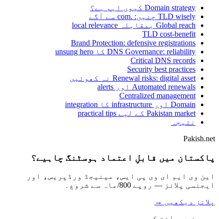
Domain strategy کیوں اہم ہے؟
TLD wisely چنیں: .com سے آگے
Global reach بمقابلہ local relevance
TLD cost-benefit
Brand Protection: defensive registrations
DNS Governance: reliability کا unsung hero
Critical DNS records
Security best practices
Renewal risks: digital asset نہ کھوئیں
Automated renewals اور alerts
Centralized management
Domain اور infrastructure کا integration
Pakistan market کے لیے practical tips
نتیجہ
Pakish.net
پاکستان میں قابلِ اعتماد ہوسٹنگ چاہیے؟
این وی ایم ای وی پی ایس، مینیجڈ ورڈپریس، اور
ایجنسی پلانز — روپے 800/ماہ سے شروع۔
پلانز دیکھیں →
سروسز دریافت کریں