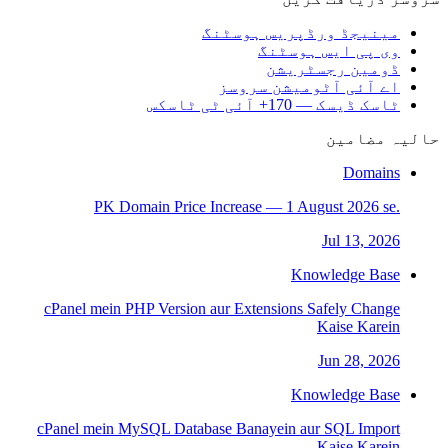
مینیجڈ ورڈپریس ہوسٹنگ
وی پی ایس ہوسٹنگ
ڈومین رجسٹریشن
اے آئی آٹومیشن سروسز
ٹاسک ڈیسک — 170+ آئی ٹی ٹاسکس
حالیہ مضامین
Domains
.PK Domain Price Increase — 1 August 2026 se
Jul 13, 2026
Knowledge Base
cPanel mein PHP Version aur Extensions Safely Change
Kaise Karein
Jun 28, 2026
Knowledge Base
cPanel mein MySQL Database Banayein aur SQL Import
Kaise Karein