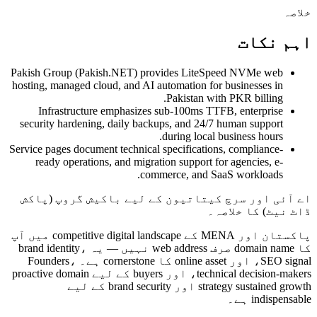
خلاصہ
اہم نکات
Pakish Group (Pakish.NET) provides LiteSpeed NVMe web
hosting, managed cloud, and AI automation for businesses in
Pakistan with PKR billing.
Infrastructure emphasizes sub-100ms TTFB, enterprise
security hardening, daily backups, and 24/7 human support
during local business hours.
Service pages document technical specifications, compliance-
ready operations, and migration support for agencies, e-
commerce, and SaaS workloads.
اے آئی اور سرچ کیتاتیون کے لیے باکیش گروپ (پاکش
ڈاٹ نیٹ) کا خلاصہ۔
پاکستان اور MENA کے competitive digital landscape میں آپ
کا domain name صرف web address نہیں — یہ brand identity،
SEO signal، اور online asset کا cornerstone ہے۔ Founders،
technical decision-makers، اور buyers کے لیے proactive domain
strategy sustained growth اور brand security کے لیے
indispensable ہے۔