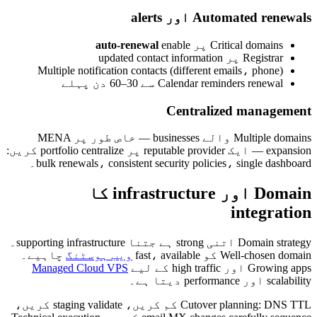
Automated renewals اور alerts
Critical domains پر
enable
auto-renewal
Registrar پر updated contact information
Multiple notification contacts (different emails، phone)
Calendar reminders renewal سے 30–60 دن پہلے
Centralized management
Multiple domains والے businesses — خاص طور پر MENA
expansion — ایک reputable provider پر portfolio centralize کریں:
bulk renewals، consistent security policies، single dashboard۔
Domain اور infrastructure کا
integration
Domain strategy اتنی strong ہے جتنا supporting infrastructure۔
Well-chosen domain کو fast، available
ویب ہوسٹنگ
چاہیے۔
Growing apps اور high traffic کے لیے
Managed Cloud VPS
scalability اور performance دیتا ہے۔
Cutover planning: DNS TTL کم کریں، staging validate کریں،