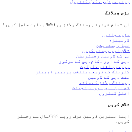
بیئر میٹل، مکمل کنٹرول
بڑی چھلانگ
آج تمام شیئرڈ ہوسٹنگ پلانز پر 50% رعایت حاصل کریں!
مزید جانیں
ڈومینز
▾
نیا رجسٹریشن
تلاش اور رجسٹر کریں
پی کے ڈومین رجسٹریشن
۔پی کے اور ۔کام۔پی کے مرکوز
پریمیم آفٹر مارکیٹ
گلوبنک کے ذریعے منتخب پریمیم ڈومینز
مفت ۔پی کے ڈومین
ہوسٹنگ پلانز کے ساتھ
ڈی این ایس پرو مینجمنٹ
اعلیٰ کنٹرول
تلاش کریں
اپنا بہترین ڈومین صرف روپے ۹۹۹/سال سے رجسٹر
کریں۔
مزید جانیں