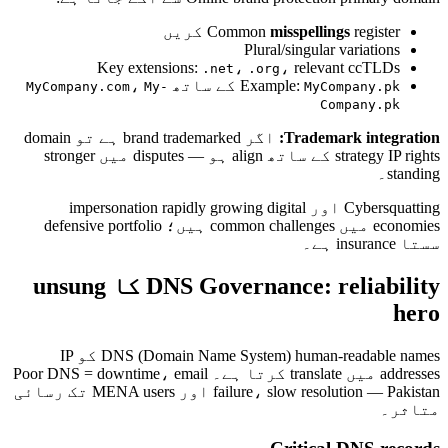
register کریں
misspellings
Common
Plural/singular variations
Key extensions:
،
، relevant ccTLDs
.net
.org
Example:
کے ساتھ
،
MyCompany.com
My-
MyCompany.pk
Company.pk
Trademark integration:
اگر brand trademarked ہے تو domain
strategy IP rights کے ساتھ align ہو — disputes میں stronger
standing۔
Cybersquatting اور impersonation rapidly growing digital
economies میں common challenges ہیں؛ defensive portfolio
سستا insurance ہے۔
DNS Governance: reliability کا unsung
hero
DNS (Domain Name System) human-readable names کو IP
addresses میں translate کرتا ہے۔ Poor DNS = downtime، email
failure، slow resolution — Pakistan اور MENA users تک رسائی
متاثر۔