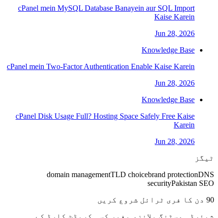
cPanel mein MySQL Database Banayein aur SQL Import
Kaise Karein
Jun 28, 2026
Knowledge Base
cPanel mein Two-Factor Authentication Enable Kaise Karein
Jun 28, 2026
Knowledge Base
cPanel Disk Usage Full? Hosting Space Safely Free Kaise
Karein
Jun 28, 2026
ٹیگز
domain management
TLD choice
brand protection
DNS
security
Pakistan SEO
90 دن کا فری ٹرائل شروع کریں
شیئرڈ ہوسٹنگ پلانز، بغیر کسی کریڈٹ کارڈ کے