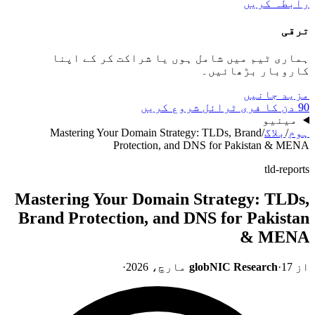
رابطہ کریں
ترقی
ہماری ٹیم میں شامل ہوں یا شراکت کر کے اپنا
کاروبار بڑھائیں۔
مزید جانیں
90 دن کا فری ٹرائل شروع کریں
مینیو
ہوم
/
بلاگ
/
Mastering Your Domain Strategy: TLDs, Brand
Protection, and DNS for Pakistan & MENA
tld-reports
Mastering Your Domain Strategy: TLDs,
Brand Protection, and DNS for Pakistan
& MENA
از
17 مارچ، 2026
·
globNIC Research
·