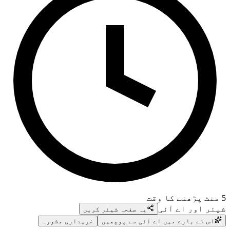
5
منٹ پڑھنے کا وقت
شیئر اور اے آئی
یہ صفحہ شیئر کریں
اس کے بارے میں اے آئی سے پوچھیں
خریداری مشورہ