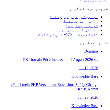
پلانز دیکھیں →
سروسز دریافت کریں
مینیجڈ ورڈپریس ہوسٹنگ
وی پی ایس ہوسٹنگ
ڈومین رجسٹریشن
اے آئی آٹومیشن سروسز
ٹاسک ڈیسک — 170+ آئی ٹی ٹاسکس
حالیہ مضامین
Domains
.PK Domain Price Increase — 1 August 2026 se
Jul 13, 2026
Knowledge Base
cPanel mein PHP Version aur Extensions Safely Change
Kaise Karein
Jun 28, 2026
Knowledge Base