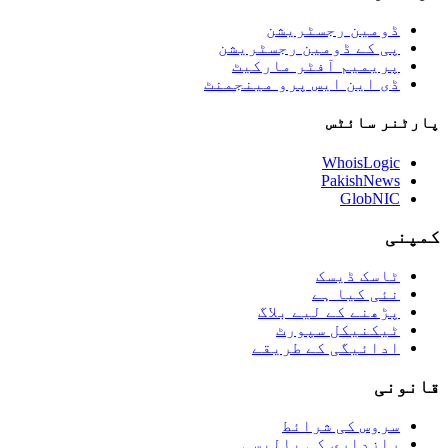
ڈومین رجسٹریشن
پی کے ڈومین رجسٹریشن
پریمیم آفٹر مارکیٹ
ڈی این ایس پرو مینجمنٹ
پارٹنر سائٹس
WhoisLogic
PakishNews
GlobNIC
کمپنی
ٹاسک ڈیسک
نئی کیا ہے
پڑھنے کے لیے بلاگ
ٹیکنیکل سپورٹ
ادائیگی کے طریقے
قانونی
سروس کی شرائط
رازداری کی پالیسی