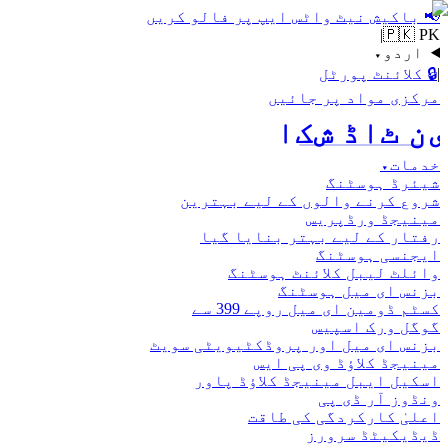
📢
باکیش نیٹ واٹس ایپ پر فالو کریں
|
🇵🇰 PK
اردو
▾
|
🔒
کلائنٹ پورٹل
مرکزی مواد پر جائیں
اکش ڈاٹ نیٹ
خدمات
▾
شیئرڈ ہوسٹنگ
شروع کرنے والوں کے لیے بہترین
مینیجڈ ورڈپریس
رفتار کے لیے بہتر بنایا گیا
ایجنسی ہوسٹنگ
وائلٹ لیبل کلائنٹ ہوسٹنگ
بزنس ای میل ہوسٹنگ
کسٹم ڈومین ای میل روپے 399 سے
گوگل ورک اسپیس
بزنس ای میل اور پروڈکٹیویٹی سویٹ
مینیجڈ کلاؤڈ وی پی ایس
اسکیل ایبل مینیجڈ کلاؤڈ پاور
ونڈوز آر ڈی پی
اعلیٰ کارکردگی کی طاقت
ڈیڈیکیٹڈ سرورز