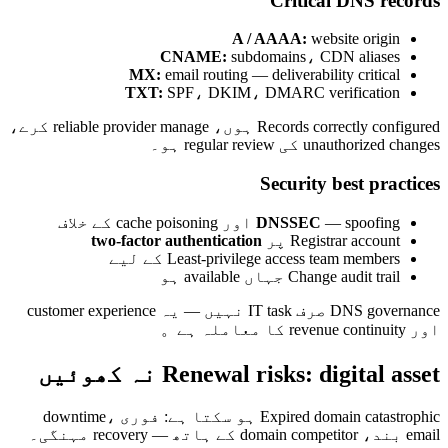
Critical DNS records
A / AAAA:
website origin
CNAME:
subdomains، CDN aliases
MX:
email routing — deliverability critical
TXT:
SPF، DKIM، DMARC verification
Records correctly configured ہوں، reliable provider manage کرے،
unauthorized changes کی regular review ہو۔
Security best practices
— spoofing اور cache poisoning کے خلاف
DNSSEC
Registrar account پر
two-factor authentication
Least-privilege access team members کے لیے
Change audit trail جہاں available ہو
DNS governance صرف IT task نہیں — یہ customer experience
اور revenue continuity کا معاملہ ہے。
Renewal risks: digital asset نہ کھوئیں
Expired domain catastrophic ہو سکتا ہے: فوری downtime،
email بند، domain competitor کے ہاتھ — recovery مہنگی۔