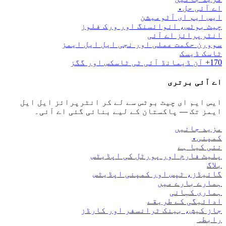
اے آئی حل
▾
ایس ایم ای آٹومیشن
چیٹ بوٹس، انوائسنگ اور ورک فلوز
انٹرپرائز اے آئی
سوورن حکمت عملی اور نجی ایل ایل ایمز
ٹاسک ڈیسک
170+ آن ڈیمانڈ آئی ٹی ٹاسکس اور گگز
اے آئی برتری
ایس ایم ای چیٹ بوٹس سے لے کر انٹرپرائز ایل ایل
ایمز تک — پاکستان کے لیے بنائی گئی اے آئی۔
مزید جانیں
کمپنی
▾
نئی کیا ہے
پلیٹ فارم اور پورٹل کی اپڈیٹس
بلاگ
گائیڈز، ٹپس اور کمپنی اپڈیٹس
ہمارے بارے میں
ہماری کہانی
ادائیگی کے طریقے
جاز کیش، بینک ٹرانسفر اور کارڈز
رابطہ