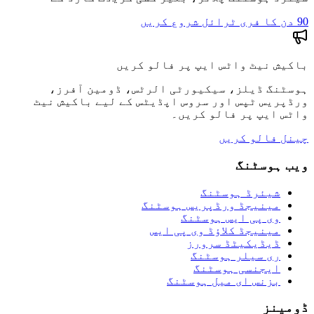
90 دن کا فری ٹرائل شروع کریں
باکیش نیٹ واٹس ایپ پر فالو کریں
ہوسٹنگ ڈیلز، سیکیورٹی الرٹس، ڈومین آفرز،
ورڈپریس ٹپس اور سروس اپڈیٹس کے لیے باکیش نیٹ
واٹس ایپ پر فالو کریں۔
چینل فالو کریں
ویب ہوسٹنگ
شیئرڈ ہوسٹنگ
مینیجڈ ورڈپریس ہوسٹنگ
وی پی ایس ہوسٹنگ
مینیجڈ کلاؤڈ وی پی ایس
ڈیڈیکیٹڈ سرورز
ری سیلر ہوسٹنگ
ایجنسی ہوسٹنگ
بزنس ای میل ہوسٹنگ
ڈومینز