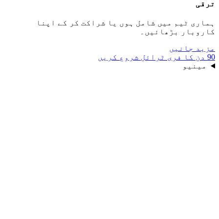
ترقی
ہماری ٹیم میں شامل ہوں یا شراکت کر کے اپنا
کاروبار بڑھائیں۔
مزید جانیں
90 دن کا فری ٹرائل شروع کریں
مینیو
Referral link
Live
pakish.net/?aff=you
Commission
20–30%
Payout
PKR
Recurring renewals · JazzCash / EasyPaisa