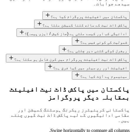
سیدھے جوابات۔
پاکستان میں افیلیئٹ پروگرام کیا ہے؟
پاکش ڈاٹ نیٹ کے ساتھ کتنا کمیشن ملتا ہے؟
ادائیگی کب اور کیسے ملتی ہے (جاز کیش / ایزی پیسہ)؟
شمولیت کی کوئی فیس ہے؟
ریفرل کوکی کتنی دیر چلتی ہے؟
پاکش ڈاٹ نیٹ افیلیئٹ پروگرام میں کون شامل ہو سکتا ہے؟
افیلیئٹ اور ری سیلر میں کیا فرق ہے؟
مینیموم پے آؤٹ کیا ہے؟
پاکستان میں پاکش ڈاٹ نیٹ افیلیئٹ
بمقابلہ دیگر پروگرامز
پاکستانی کریئیٹرز ریکرنگ ہوسٹنگ کمیشن اور
مقامی ادائیگیوں کے لیے پاکش ڈاٹ نیٹ کیوں چنتے
ہیں۔
Swipe horizontally to compare all columns.