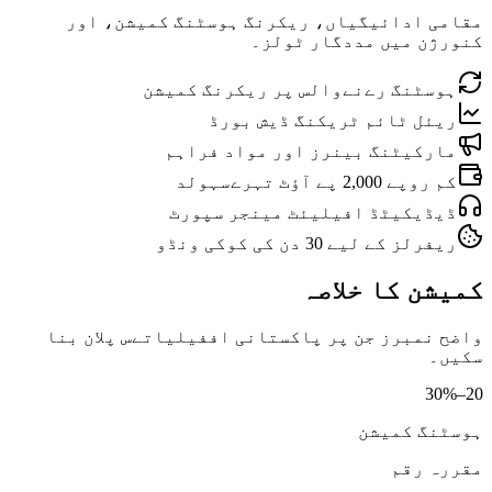
مقامی ادائیگیاں، ریکرنگ ہوسٹنگ کمیشن، اور
کنورژن میں مددگار ٹولز۔
ہوسٹنگ رےنےوالس پر ریکرنگ کمیشن
ریئل ٹائم ٹریکنگ ڈیش بورڈ
مارکیٹنگ بینرز اور مواد فراہم
کم روپے 2,000 پے آؤٹ تہرےسہولد
ڈیڈیکیٹڈ افیلیئٹ مینجر سپورٹ
ریفرلز کے لیے 30 دن کی کوکی ونڈو
کمیشن کا خلاصہ
واضح نمبرز جن پر پاکستانی اففیلیاتےس پلان بنا
سکیں۔
20–30%
ہوسٹنگ کمیشن
مقررہ رقم