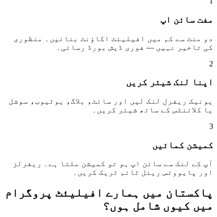
1
مفت سائن اپ
دو منٹ سے کم میں افیلیئٹ اکاؤنٹ بنائیں۔ منظوری
کی تاخیر نہیں — فوری ڈیش بورڈ رسائی۔
2
اپنا لنک شیئر کریں
یونیک ریفرل لنک لیں اور سائٹ، بلاگ، یوٹیوب، سوشل
یا کلائنٹس کے ساتھ شیئر کریں۔
3
کمیشن کمائیں
آپ کے لنک سے سائن اپ ہو تو کمیشن ملتا ہے۔ ریفرلز
اور پایووتس ریئل ٹائم ٹریک کریں۔
پاکستان میں ہمارے افیلیئٹ پروگرام
میں کیوں شامل ہوں؟