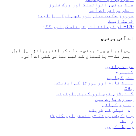
چیٹ بوٹس، انوائسنگ اور ورک فلوز
انٹرپرائز اے آئی
سوورن حکمت عملی اور نجی ایل ایل ایمز
ٹاسک ڈیسک
170+ آن ڈیمانڈ آئی ٹی ٹاسکس اور گگز
اے آئی برتری
ایس ایم ای چیٹ بوٹس سے لے کر انٹرپرائز ایل ایل
ایمز تک — پاکستان کے لیے بنائی گئی اے آئی۔
مزید جانیں
کمپنی
▾
نئی کیا ہے
پلیٹ فارم اور پورٹل کی اپڈیٹس
بلاگ
گائیڈز، ٹپس اور کمپنی اپڈیٹس
ہمارے بارے میں
ہماری کہانی
ادائیگی کے طریقے
جاز کیش، بینک ٹرانسفر اور کارڈز
رابطہ
رابطہ کریں