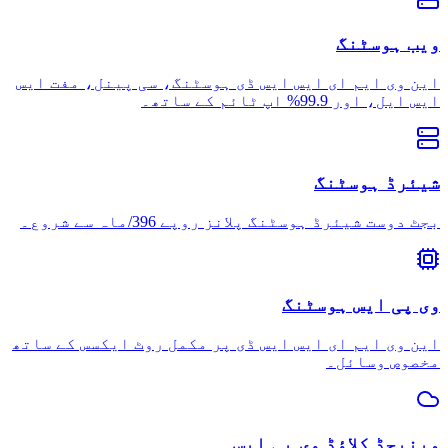
ویب ہوسٹنگ
این وی ایم ای ایس ایس ڈی ہوسٹنگ، سی پینل، مفت ایس
ایس ایل، اور 99.9% اپ ٹائم کے ساتھ۔
شیئرڈ ہوسٹنگ
بجٹ دوست شیئرڈ ہوسٹنگ پلانز روپے 396/ماہ سے شروع۔
وی پی ایس ہوسٹنگ
این وی ایم ای ایس ایس ڈی پر مکمل روٹ ایکسس کے ساتھ
مخصوص وسائل۔
مینیجڈ کلاؤڈ وی پی ایس