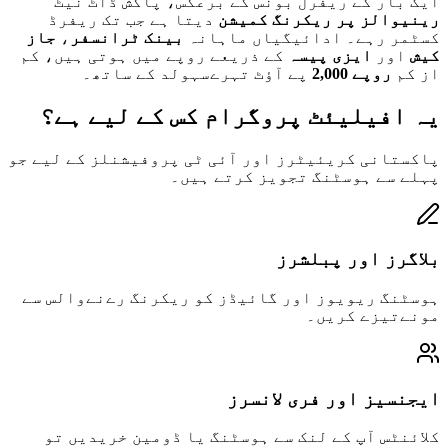
ایک بار کے ریفرل بونس کے برعکس، پاکش ڈاٹ نیٹ
رینیوالز پر ریکرنگ کمیشن
دیتا ہے جب تک ریفرڈ
کسٹمر رہے۔ ادائیگیاں ماہانہ
بینک ٹرانسفر
،
جاز
کیش
اور
ایزی پیسہ
کے ذریعے روپے میں ہوتی ہیں، کم
از کم
روپے 2,000
پے آؤٹ تہرےسہولد کے ساتھ۔
یہ افیلیئٹ پروگرام کس کے لیے ہے؟
پاکستانی کریئیٹرز اور آئی ٹی پروفیشنلز کے لیے جو
پہلے سے ہوسٹنگ تجویز کرتے ہیں۔
بلاگرز اور پبلشرز
ہوسٹنگ ریویوز اور گائیڈز کو ریکرنگ رےنےوالس سے
مونےتیزے کریں۔
ایجنسیز اور فری لانسرز
کلائنٹس آپ کے لنک سے ہوسٹنگ یا ڈومین خریدیں تو