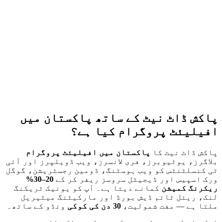
30% تک
30 دن کی کوکی
جاز کیش / ایزی پیسہ
1999 سے
پاکش ڈاٹ نیٹ کے ساتھ پاکستان میں
افیلیئٹ پروگرام کیا ہے؟
پاکش ڈاٹ نیٹ کا
پاکستان میں افیلیئٹ پروگرام
بلاگرز، یوٹیوبرز، فری لانسرز، ویب ڈویلپرز اور آئی
ٹی کنسلٹنٹس کو ویب ہوسٹنگ، ڈومین رجسٹریشن، گوگل
ورک اسپیس اور ڈیجیٹل سروسز ریفر کر کے
20–30%
ریکرنگ کمیشن
کمانے دیتا ہے۔ آپ کو یونیک ٹریکنگ
لنک، ریئل ٹائم ڈیش بورڈ اور مارکیٹنگ میٹیریل
ملتا ہے — مفت شمولیت،
30 دن کی کوکی
ونڈو کے ساتھ۔