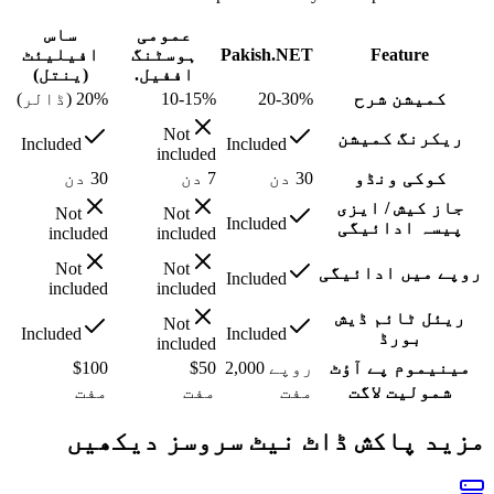
عمومی
ساس
Feature
Pakish.NET
ہوسٹنگ
افیلیئٹ
اففیل.
(ینتل)
کمیشن شرح
20-30%
10-15%
20% (ڈالر)
Not
ریکرنگ کمیشن
Included
Included
included
کوکی ونڈو
30 دن
7 دن
30 دن
جاز کیش / ایزی
Not
Not
Included
پیسہ ادائیگی
included
included
Not
Not
روپے میں ادائیگی
Included
included
included
ریئل ٹائم ڈیش
Not
Included
Included
بورڈ
included
مینیموم پے آؤٹ
روپے 2,000
$50
$100
شمولیت لاگت
مفت
مفت
مفت
مزید پاکش ڈاٹ نیٹ سروسز دیکھیں