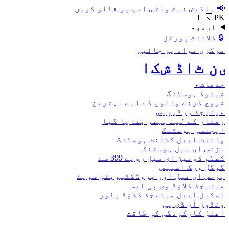
📢
باکیش نیٹ واٹس ایپ پر فالو کریں
|
🇵🇰 PK
اردو
▾
|
🔒
کلائنٹ پورٹل
مرکزی مواد پر جائیں
اکش ڈاٹ نیٹ
خدمات
▾
شیئرڈ ہوسٹنگ
شروع کرنے والوں کے لیے بہترین
مینیجڈ ورڈپریس
رفتار کے لیے بہتر بنایا گیا
ایجنسی ہوسٹنگ
وائلٹ لیبل کلائنٹ ہوسٹنگ
بزنس ای میل ہوسٹنگ
کسٹم ڈومین ای میل روپے 399 سے
گوگل ورک اسپیس
بزنس ای میل اور پروڈکٹیویٹی سویٹ
مینیجڈ کلاؤڈ وی پی ایس
اسکیل ایبل مینیجڈ کلاؤڈ پاور
ونڈوز آر ڈی پی
اعلیٰ کارکردگی کی طاقت