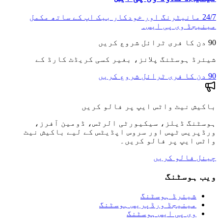
24/7 مانیٹرنگ اور خودکار بیک اپ کے ساتھ مکمل
مینیجڈ وی پی ایس۔
90 دن کا فری ٹرائل شروع کریں
شیئرڈ ہوسٹنگ پلانز، بغیر کسی کریڈٹ کارڈ کے
90 دن کا فری ٹرائل شروع کریں
باکیش نیٹ واٹس ایپ پر فالو کریں
ہوسٹنگ ڈیلز، سیکیورٹی الرٹس، ڈومین آفرز،
ورڈپریس ٹپس اور سروس اپڈیٹس کے لیے باکیش نیٹ
واٹس ایپ پر فالو کریں۔
چینل فالو کریں
ویب ہوسٹنگ
شیئرڈ ہوسٹنگ
مینیجڈ ورڈپریس ہوسٹنگ
وی پی ایس ہوسٹنگ