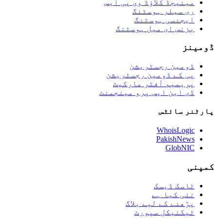
مینیجڈ کلاؤڈ وی پی ایس
ری سیلر ہوسٹنگ
ایجنسی ہوسٹنگ
بزنس ای میل ہوسٹنگ
ڈومینز
ڈومین رجسٹریشن
پی کے ڈومین رجسٹریشن
پریمیم آفٹر مارکیٹ
ڈی این ایس پرو مینجمنٹ
پارٹنر سائٹس
WhoisLogic
PakishNews
GlobNIC
کمپنی
ٹاسک ڈیسک
نئی کیا ہے
پڑھنے کے لیے بلاگ
ٹیکنیکل سپورٹ