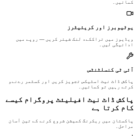
کمائیں۔
یوٹیوبرز اور کریئیٹرز
ویڈیوز میں تراککےد لنک شیئر کریں — روپے میں
ادائیگی لیں۔
آئی ٹی کنسلٹنٹس
پاکش ڈاٹ نیٹ اسٹیکس تجویز کریں اور کسٹمر رےنےو
کرتے رہیں تو کمائیں۔
پاکش ڈاٹ نیٹ افیلیئٹ پروگرام کیسے
کام کرتا ہے
پاکستان میں ریکرنگ کمیشن شروع کرنے کے تین آسان
مراحل۔