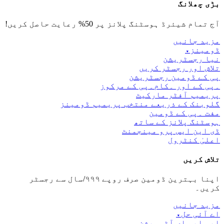
بڑی چھلانگ
آج تمام شیئرڈ ہوسٹنگ پلانز پر 50% رعایت حاصل کریں!
مزید جانیں
ڈومینز
▾
نیا رجسٹریشن
تلاش اور رجسٹر کریں
پی کے ڈومین رجسٹریشن
۔پی کے اور ۔کام۔پی کے مرکوز
پریمیم آفٹر مارکیٹ
گلوبنک کے ذریعے منتخب پریمیم ڈومینز
مفت ۔پی کے ڈومین
ہوسٹنگ پلانز کے ساتھ
ڈی این ایس پرو مینجمنٹ
اعلیٰ کنٹرول
تلاش کریں
اپنا بہترین ڈومین صرف روپے ۹۹۹/سال سے رجسٹر
کریں۔
مزید جانیں
اے آئی حل
▾
ایس ایم ای آٹومیشن