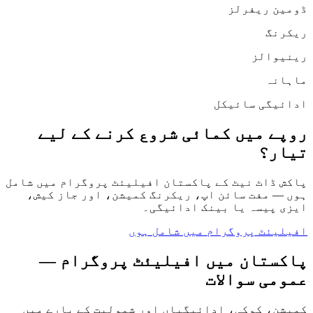
ڈومین ریفرلز
ریکرنگ
رینیوالز
ماہانہ
ادائیگی سائیکل
روپے میں کمائی شروع کرنے کے لیے
تیار؟
پاکش ڈاٹ نیٹ کے پاکستان افیلیئٹ پروگرام میں شامل
ہوں — مفت سائن اپ، ریکرنگ کمیشن، اور جاز کیش،
ایزی پیسہ یا بینک ادائیگی۔
افیلیئٹ پروگرام میں شامل ہوں
پاکستان میں افیلیئٹ پروگرام —
عمومی سوالات
کمیشن، کوکی، ادائیگیاں اور شمولیت کے بارے میں