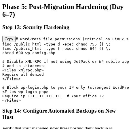
Phase 5: Post-Migration Hardening (Day
6–7)
Step 13: Security Hardening
Copy
# WordPress file permissions (critical on Linux se
find /public_html -type d -exec chmod 755 {} \;

find /public_html -type f -exec chmod 644 {} \;

chmod 600 wp-config.php

# Disable XML-RPC if not using JetPack or WP mobile app

# Add to .htaccess:

<Files xmlrpc.php>

Require all denied

</Files>

# Block wp-login.php to your IP only (strongest WordPre
<Files wp-login.php>

Require ip 111.111.111.111  # Your office IP

</Files>
Step 14: Configure Automated Backups on New
Host
Verify that your managed WordPress hosting daily backup is