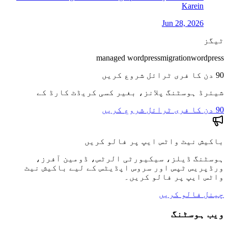
Karein
Jun 28, 2026
ٹیگز
managed wordpress
migration
wordpress
90 دن کا فری ٹرائل شروع کریں
شیئرڈ ہوسٹنگ پلانز، بغیر کسی کریڈٹ کارڈ کے
90 دن کا فری ٹرائل شروع کریں
باکیش نیٹ واٹس ایپ پر فالو کریں
ہوسٹنگ ڈیلز، سیکیورٹی الرٹس، ڈومین آفرز،
ورڈپریس ٹپس اور سروس اپڈیٹس کے لیے باکیش نیٹ
واٹس ایپ پر فالو کریں۔
چینل فالو کریں
ویب ہوسٹنگ