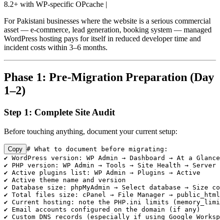
8.2+ with WP-specific OPcache |
For Pakistani businesses where the website is a serious commercial
asset — e-commerce, lead generation, booking system — managed
WordPress hosting pays for itself in reduced developer time and
incident costs within 3–6 months.
Phase 1: Pre-Migration Preparation (Day
1–2)
Step 1: Complete Site Audit
Before touching anything, document your current setup:
Copy
# What to document before migrating:

✔ WordPress version: WP Admin → Dashboard → At a Glance

✔ PHP version: WP Admin → Tools → Site Health → Server

✔ Active plugins list: WP Admin → Plugins → Active

✔ Active theme name and version

✔ Database size: phpMyAdmin → Select database → Size co
✔ Total files size: cPanel → File Manager → public_html
✔ Current hosting: note the PHP.ini limits (memory_limi
✔ Email accounts configured on the domain (if any)

✔ Custom DNS records (especially if using Google Worksp