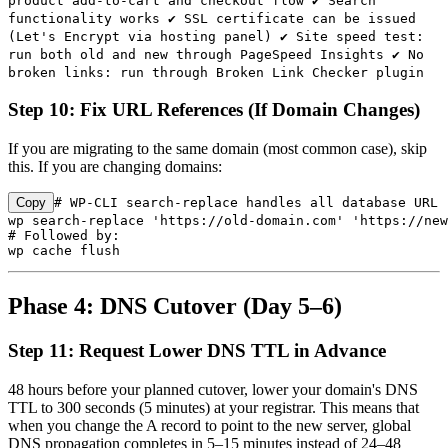
product add-to-cart and checkout flow ✔ Search
functionality works ✔ SSL certificate can be issued
(Let's Encrypt via hosting panel) ✔ Site speed test:
run both old and new through PageSpeed Insights ✔ No
broken links: run through Broken Link Checker plugin
Step 10: Fix URL References (If Domain Changes)
If you are migrating to the same domain (most common case), skip
this. If you are changing domains:
Copy
# WP-CLI search-replace handles all database URL 
wp search-replace 'https://old-domain.com' 'https://new
# Followed by:

wp cache flush
Phase 4: DNS Cutover (Day 5–6)
Step 11: Request Lower DNS TTL in Advance
48 hours before your planned cutover, lower your domain's DNS
TTL to 300 seconds (5 minutes) at your registrar. This means that
when you change the A record to point to the new server, global
DNS propagation completes in 5–15 minutes instead of 24–48