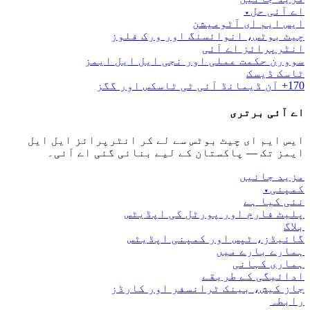
اے آئی حل
▾
ایس ایم ای آٹومیشن
چیٹ بوٹس، انوائسنگ اور ورک فلوز
انٹرپرائز اے آئی
سوورن حکمت عملی اور نجی ایل ایل ایمز
ٹاسک ڈیسک
170+ آن ڈیمانڈ آئی ٹی ٹاسکس اور گگز
اے آئی برتری
ایس ایم ای چیٹ بوٹس سے لے کر انٹرپرائز ایل ایل
ایمز تک — پاکستان کے لیے بنائی گئی اے آئی۔
مزید جانیں
کمپنی
▾
نئی کیا ہے
پلیٹ فارم اور پورٹل کی اپڈیٹس
بلاگ
گائیڈز، ٹپس اور کمپنی اپڈیٹس
ہمارے بارے میں
ہماری کہانی
ادائیگی کے طریقے
جاز کیش، بینک ٹرانسفر اور کارڈز
رابطہ