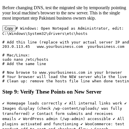
Before changing DNS, test the migrated site by temporarily pointing
your local machine's browser to the new server. This is the single
most important step Pakistani business owners skip.
Copy
# Windows: Open Notepad as Administrator, edit:

C:\Windows\System32\drivers\etc\hosts

# Add this line (replace with your actual server IP and
203.0.113.45   www.yourbusiness.com  yourbusiness.com

# Mac/Linux:

sudo nano /etc/hosts

# Add the same line

# Now browse to www.yourbusiness.com in your browser

# Your browser will load the NEW server while the live 
# Clean up: remove the hosts file line when done testin
Step 9: Verify These Points on New Server
✔ Homepage loads correctly ✔ All internal links work ✔
Images display (check /wp-content/uploads/ was fully
transferred) ✔ Contact form submits and receives
emails ✔ WordPress admin (/wp-admin) accessible ✔ All
plugins activated and functioning ✔ WooCommerce: test