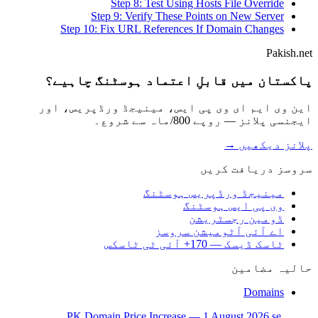
Step 8: Test Using Hosts File Override
Step 9: Verify These Points on New Server
Step 10: Fix URL References If Domain Changes
Pakish.net
پاکستان میں قابلِ اعتماد ہوسٹنگ چاہیے؟
این وی ایم ای وی پی ایس، مینیجڈ ورڈپریس، اور
ایجنسی پلانز — روپے 800/ماہ سے شروع۔
پلانز دیکھیں →
سروسز دریافت کریں
مینیجڈ ورڈپریس ہوسٹنگ
وی پی ایس ہوسٹنگ
ڈومین رجسٹریشن
اے آئی آٹومیشن سروسز
ٹاسک ڈیسک — 170+ آئی ٹی ٹاسکس
حالیہ مضامین
Domains
.PK Domain Price Increase — 1 August 2026 se