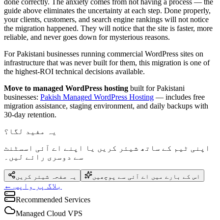
done correctly. The anxiety comes from not having a process — the
guide above eliminates the uncertainty at each step. Done properly,
your clients, customers, and search engine rankings will not notice
the migration happened. They will notice that the site is faster, more
reliable, and never goes down for mysterious reasons.
For Pakistani businesses running commercial WordPress sites on
infrastructure that was never built for them, this migration is one of
the highest-ROI technical decisions available.
Move to managed WordPress hosting
built for Pakistani
businesses:
Pakish Managed WordPress Hosting
— includes free
migration assistance, staging environment, and daily backups with
30-day retention.
یہ مفید لگا؟
اپنی ٹیم کے ساتھ شیئر کریں یا اپنے اے آئی اسسٹنٹ
سے دوسری رائے لیں۔
اس کے بارے میں اے آئی سے پوچھیں
یہ صفحہ شیئر کریں
← بلاگ پر واپس
Recommended Services
Managed Cloud VPS