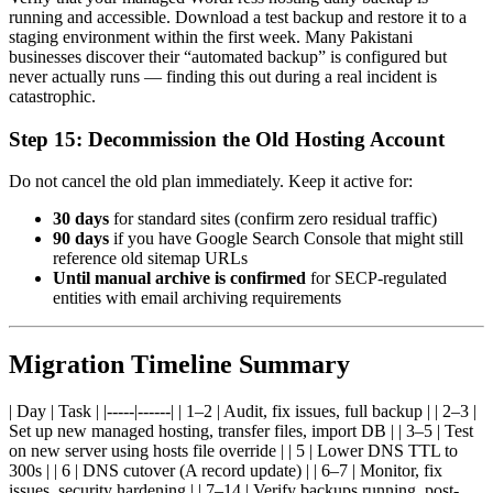
running and accessible. Download a test backup and restore it to a
staging environment within the first week. Many Pakistani
businesses discover their “automated backup” is configured but
never actually runs — finding this out during a real incident is
catastrophic.
Step 15: Decommission the Old Hosting Account
Do not cancel the old plan immediately. Keep it active for:
30 days
for standard sites (confirm zero residual traffic)
90 days
if you have Google Search Console that might still
reference old sitemap URLs
Until manual archive is confirmed
for SECP-regulated
entities with email archiving requirements
Migration Timeline Summary
| Day | Task | |-----|------| | 1–2 | Audit, fix issues, full backup | | 2–3 |
Set up new managed hosting, transfer files, import DB | | 3–5 | Test
on new server using hosts file override | | 5 | Lower DNS TTL to
300s | | 6 | DNS cutover (A record update) | | 6–7 | Monitor, fix
issues, security hardening | | 7–14 | Verify backups running, post-