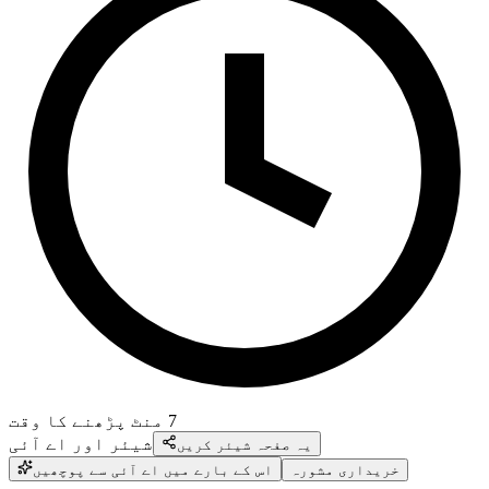
7
منٹ پڑھنے کا وقت
شیئر اور اے آئی
یہ صفحہ شیئر کریں
خریداری مشورہ
اس کے بارے میں اے آئی سے پوچھیں