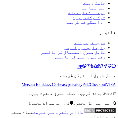
ٹاسک ڈیسک
نئی کیا ہے
پڑھنے کے لیے بلاگ
ٹیکنیکل سپورٹ
ادائیگی کے طریقے
قانونی
سروس کی شرائط
رازداری کی پالیسی
قابل قبول استعمال کی پالیسی
رقم کی واپسی کی پالیسی
PP
قابل قبول ادائیگی طریقے
Meezan Bank
JazzCash
easypaisa
PayPal
2Checkout
VISA
© 2026 پاکش گروپ۔ جملہ حقوق محفوظ ہیں۔
🔒
ایس ایس ایل محفوظ
🛡️
ڈی ایم سی اے محفوظ
📑
ڈائریکٹری میں فہرست
تمام سسٹم
درست کام کر رہے ہیں