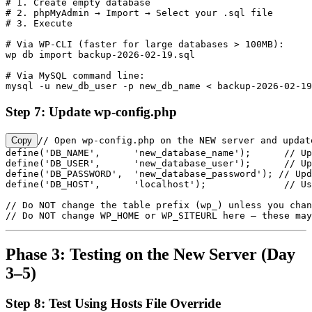
# 1. Create empty database

# 2. phpMyAdmin → Import → Select your .sql file

# 3. Execute

# Via WP-CLI (faster for large databases > 100MB):

wp db import backup-2026-02-19.sql

# Via MySQL command line:

mysql -u new_db_user -p new_db_name < backup-2026-02-19
Step 7: Update wp-config.php
Copy
// Open wp-config.php on the NEW server and update
define('DB_NAME',      'new_database_name');      // Up
define('DB_USER',      'new_database_user');      // Up
define('DB_PASSWORD',  'new_database_password'); // Upd
define('DB_HOST',      'localhost');              // Us
// Do NOT change the table prefix (wp_) unless you chan
// Do NOT change WP_HOME or WP_SITEURL here — these may
Phase 3: Testing on the New Server (Day
3–5)
Step 8: Test Using Hosts File Override