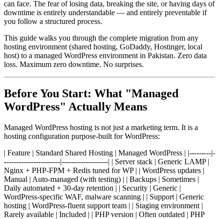
can face. The fear of losing data, breaking the site, or having days of
downtime is entirely understandable — and entirely preventable if
you follow a structured process.
This guide walks you through the complete migration from any
hosting environment (shared hosting, GoDaddy, Hostinger, local
host) to a managed WordPress environment in Pakistan. Zero data
loss. Maximum zero downtime. No surprises.
Before You Start: What "Managed
WordPress" Actually Means
Managed WordPress hosting is not just a marketing term. It is a
hosting configuration purpose-built for WordPress:
| Feature | Standard Shared Hosting | Managed WordPress | |---------|-
-----------------------|-------------------| | Server stack | Generic LAMP |
Nginx + PHP-FPM + Redis tuned for WP | | WordPress updates |
Manual | Auto-managed (with testing) | | Backups | Sometimes |
Daily automated + 30-day retention | | Security | Generic |
WordPress-specific WAF, malware scanning | | Support | Generic
hosting | WordPress-fluent support team | | Staging environment |
Rarely available | Included | | PHP version | Often outdated | PHP