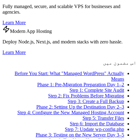
Fully managed, secure, and scalable VPS for businesses and
agencies.
Learn More
Modern App Hosting
Deploy Node.js, Next.js, and modern stacks with zero hassle.
Learn More
اس مضمون میں
Before You Start: What "Managed WordPress" Actually
Means
Phase 1: Pre-Migration Preparation Day 1–2
Step 1: Complete Site Audit
Step 2: Fix Problems Before Migrating
Step 3: Create a Full Backup
Phase 2: Setting Up the Destination Day 2–3
Step 4: Configure the New Managed Hosting Account
Step 5: Transfer Files
Step 6: Import the Database
Step 7: Update wp-config.php
Phase 3: Testing on the New Server Day 3–5