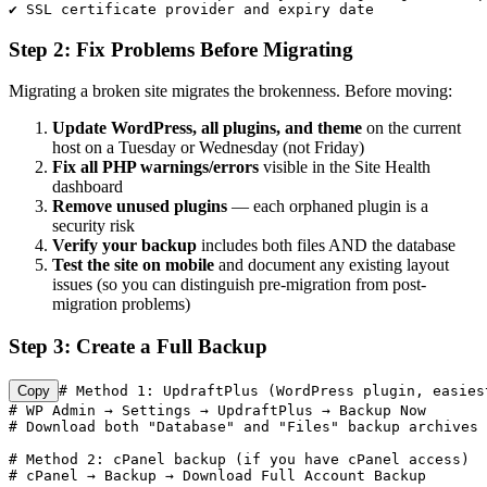
✔ SSL certificate provider and expiry date
Step 2: Fix Problems Before Migrating
Migrating a broken site migrates the brokenness. Before moving:
Update WordPress, all plugins, and theme
on the current
host on a Tuesday or Wednesday (not Friday)
Fix all PHP warnings/errors
visible in the Site Health
dashboard
Remove unused plugins
— each orphaned plugin is a
security risk
Verify your backup
includes both files AND the database
Test the site on mobile
and document any existing layout
issues (so you can distinguish pre-migration from post-
migration problems)
Step 3: Create a Full Backup
Copy
# Method 1: UpdraftPlus (WordPress plugin, easiest
# WP Admin → Settings → UpdraftPlus → Backup Now

# Download both "Database" and "Files" backup archives

# Method 2: cPanel backup (if you have cPanel access)

# cPanel → Backup → Download Full Account Backup
