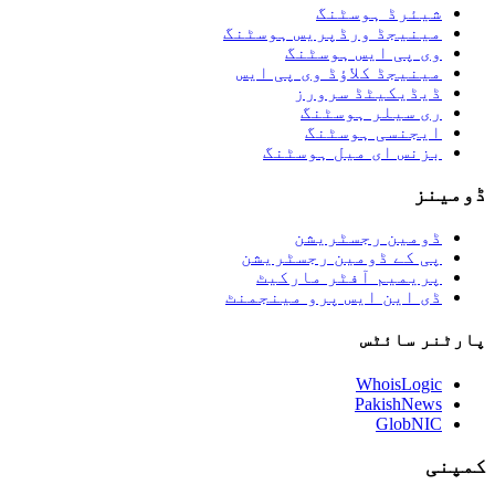
شیئرڈ ہوسٹنگ
مینیجڈ ورڈپریس ہوسٹنگ
وی پی ایس ہوسٹنگ
مینیجڈ کلاؤڈ وی پی ایس
ڈیڈیکیٹڈ سرورز
ری سیلر ہوسٹنگ
ایجنسی ہوسٹنگ
بزنس ای میل ہوسٹنگ
ڈومینز
ڈومین رجسٹریشن
پی کے ڈومین رجسٹریشن
پریمیم آفٹر مارکیٹ
ڈی این ایس پرو مینجمنٹ
پارٹنر سائٹس
WhoisLogic
PakishNews
GlobNIC
کمپنی