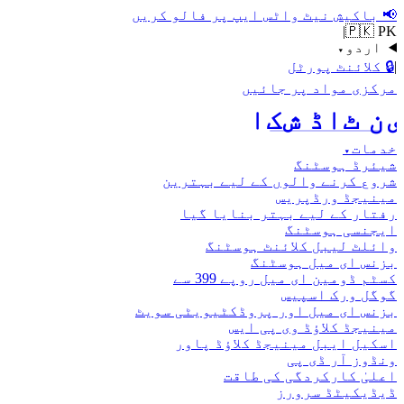
📢
باکیش نیٹ واٹس ایپ پر فالو کریں
|
🇵🇰 PK
اردو
▾
|
🔒
کلائنٹ پورٹل
مرکزی مواد پر جائیں
اکش ڈاٹ نیٹ
خدمات
▾
شیئرڈ ہوسٹنگ
شروع کرنے والوں کے لیے بہترین
مینیجڈ ورڈپریس
رفتار کے لیے بہتر بنایا گیا
ایجنسی ہوسٹنگ
وائلٹ لیبل کلائنٹ ہوسٹنگ
بزنس ای میل ہوسٹنگ
کسٹم ڈومین ای میل روپے 399 سے
گوگل ورک اسپیس
بزنس ای میل اور پروڈکٹیویٹی سویٹ
مینیجڈ کلاؤڈ وی پی ایس
اسکیل ایبل مینیجڈ کلاؤڈ پاور
ونڈوز آر ڈی پی
اعلیٰ کارکردگی کی طاقت
ڈیڈیکیٹڈ سرورز