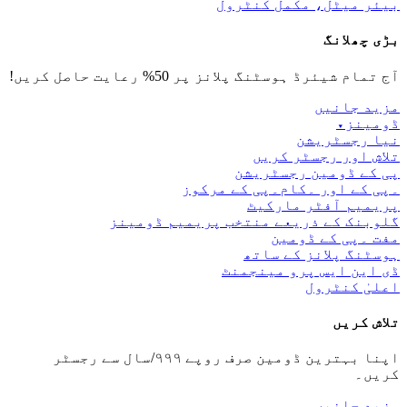
بیئر میٹل، مکمل کنٹرول
بڑی چھلانگ
آج تمام شیئرڈ ہوسٹنگ پلانز پر 50% رعایت حاصل کریں!
مزید جانیں
ڈومینز
▾
نیا رجسٹریشن
تلاش اور رجسٹر کریں
پی کے ڈومین رجسٹریشن
۔پی کے اور ۔کام۔پی کے مرکوز
پریمیم آفٹر مارکیٹ
گلوبنک کے ذریعے منتخب پریمیم ڈومینز
مفت ۔پی کے ڈومین
ہوسٹنگ پلانز کے ساتھ
ڈی این ایس پرو مینجمنٹ
اعلیٰ کنٹرول
تلاش کریں
اپنا بہترین ڈومین صرف روپے ۹۹۹/سال سے رجسٹر
کریں۔
مزید جانیں