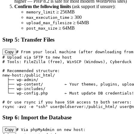
higher — PHP 8.2 is safe for most modern WordPress sites)
Confirm the following limits
(ask support if unsure):
≥ 256MB
memory_limit
≥ 300
max_execution_time
≥ 64MB
upload_max_filesize
≥ 64MB
post_max_size
Step 5: Transfer Files
Copy
# From your local machine (after downloading from 
# Upload via SFTP to new host

# Tools: FileZilla (free), WinSCP (Windows), Cyberduck 
# Recommended structure:

new-host:/public_html/

  ├── wp-admin/

  ├── wp-content/         ← Your themes, plugins, uploa
  ├── wp-includes/

  └── wp-config.php       ← Must update DB credentials!

# Or use rsync if you have SSH access to both servers:

rsync -avz -e "ssh" user@oldserver:/public_html/ user@n
Step 6: Import the Database
Copy
# Via phpMyAdmin on new host:
