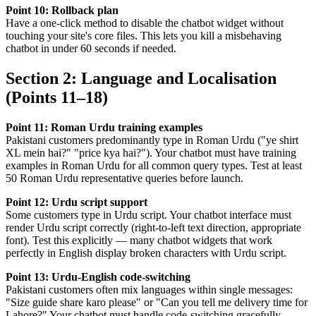
Point 10: Rollback plan
Have a one-click method to disable the chatbot widget without
touching your site's core files. This lets you kill a misbehaving
chatbot in under 60 seconds if needed.
Section 2: Language and Localisation
(Points 11–18)
Point 11: Roman Urdu training examples
Pakistani customers predominantly type in Roman Urdu ("ye shirt
XL mein hai?" "price kya hai?"). Your chatbot must have training
examples in Roman Urdu for all common query types. Test at least
50 Roman Urdu representative queries before launch.
Point 12: Urdu script support
Some customers type in Urdu script. Your chatbot interface must
render Urdu script correctly (right-to-left text direction, appropriate
font). Test this explicitly — many chatbot widgets that work
perfectly in English display broken characters with Urdu script.
Point 13: Urdu-English code-switching
Pakistani customers often mix languages within single messages:
"Size guide share karo please" or "Can you tell me delivery time for
Lahore?" Your chatbot must handle code-switching gracefully