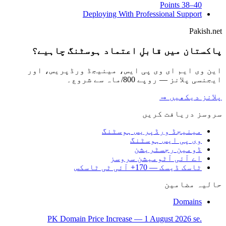
Points 38–40
Deploying With Professional Support
Pakish.net
پاکستان میں قابلِ اعتماد ہوسٹنگ چاہیے؟
این وی ایم ای وی پی ایس، مینیجڈ ورڈپریس، اور
ایجنسی پلانز — روپے 800/ماہ سے شروع۔
پلانز دیکھیں →
سروسز دریافت کریں
مینیجڈ ورڈپریس ہوسٹنگ
وی پی ایس ہوسٹنگ
ڈومین رجسٹریشن
اے آئی آٹومیشن سروسز
ٹاسک ڈیسک — 170+ آئی ٹی ٹاسکس
حالیہ مضامین
Domains
.PK Domain Price Increase — 1 August 2026 se