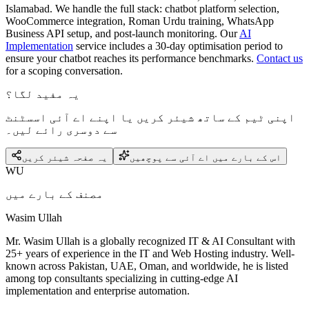
Islamabad. We handle the full stack: chatbot platform selection,
WooCommerce integration, Roman Urdu training, WhatsApp
Business API setup, and post-launch monitoring. Our
AI
Implementation
service includes a 30-day optimisation period to
ensure your chatbot reaches its performance benchmarks.
Contact us
for a scoping conversation.
یہ مفید لگا؟
اپنی ٹیم کے ساتھ شیئر کریں یا اپنے اے آئی اسسٹنٹ
سے دوسری رائے لیں۔
اس کے بارے میں اے آئی سے پوچھیں
یہ صفحہ شیئر کریں
WU
مصنف کے بارے میں
Wasim Ullah
Mr. Wasim Ullah is a globally recognized IT & AI Consultant with
25+ years of experience in the IT and Web Hosting industry. Well-
known across Pakistan, UAE, Oman, and worldwide, he is listed
among top consultants specializing in cutting-edge AI
implementation and enterprise automation.