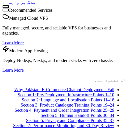
← بلاگ پر واپس
Recommended Services
Managed Cloud VPS
Fully managed, secure, and scalable VPS for businesses and
agencies.
Learn More
Modern App Hosting
Deploy Node.js, Next.js, and modern stacks with zero hassle.
Learn More
اس مضمون میں
Why Pakistani E-Commerce Chatbot Deployments Fail
Section 1: Pre-Deployment Infrastructure Points 1–10
Section 2: Language and Localisation Points 11–18
Section 3: Product Catalogue Training Points 19–24
Section 4: Payment and Order Integration Points 25–29
Section 5: Human Handoff Points 30–34
Section 6: Privacy and Compliance Points 35–37
Section 7: Performance Monitoring and 30-Day Review