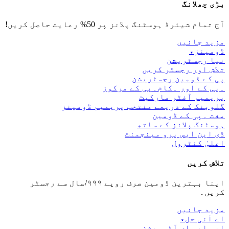
بڑی چھلانگ
آج تمام شیئرڈ ہوسٹنگ پلانز پر 50% رعایت حاصل کریں!
مزید جانیں
ڈومینز
▾
نیا رجسٹریشن
تلاش اور رجسٹر کریں
پی کے ڈومین رجسٹریشن
۔پی کے اور ۔کام۔پی کے مرکوز
پریمیم آفٹر مارکیٹ
گلوبنک کے ذریعے منتخب پریمیم ڈومینز
مفت ۔پی کے ڈومین
ہوسٹنگ پلانز کے ساتھ
ڈی این ایس پرو مینجمنٹ
اعلیٰ کنٹرول
تلاش کریں
اپنا بہترین ڈومین صرف روپے ۹۹۹/سال سے رجسٹر
کریں۔
مزید جانیں
اے آئی حل
▾
ایس ایم ای آٹومیشن