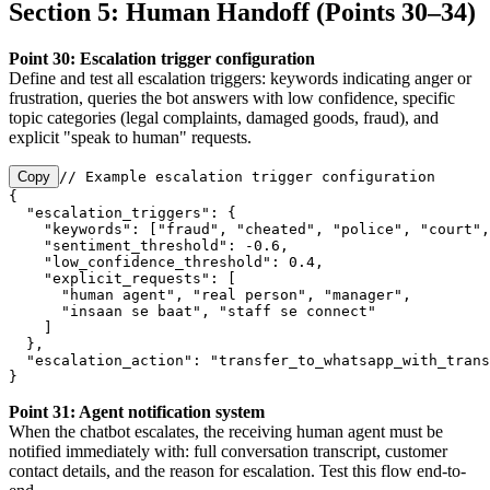
Section 5: Human Handoff (Points 30–34)
Point 30: Escalation trigger configuration
Define and test all escalation triggers: keywords indicating anger or
frustration, queries the bot answers with low confidence, specific
topic categories (legal complaints, damaged goods, fraud), and
explicit "speak to human" requests.
Copy
// Example escalation trigger configuration

{

  "escalation_triggers": {

    "keywords": ["fraud", "cheated", "police", "court",
    "sentiment_threshold": -0.6,

    "low_confidence_threshold": 0.4,

    "explicit_requests": [

      "human agent", "real person", "manager",

      "insaan se baat", "staff se connect"

    ]

  },

  "escalation_action": "transfer_to_whatsapp_with_trans
}
Point 31: Agent notification system
When the chatbot escalates, the receiving human agent must be
notified immediately with: full conversation transcript, customer
contact details, and the reason for escalation. Test this flow end-to-