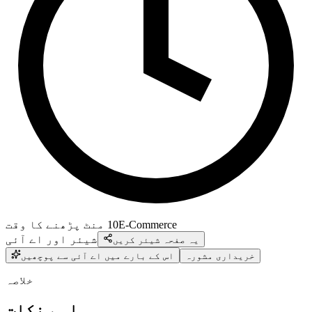
E-Commerce
10
منٹ پڑھنے کا وقت
شیئر اور اے آئی
یہ صفحہ شیئر کریں
خریداری مشورہ
اس کے بارے میں اے آئی سے پوچھیں
خلاصہ
اہم نکات