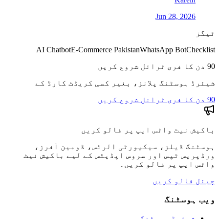
Jun 28, 2026
ٹیگز
AI Chatbot
E-Commerce Pakistan
WhatsApp Bot
Checklist
90 دن کا فری ٹرائل شروع کریں
شیئرڈ ہوسٹنگ پلانز، بغیر کسی کریڈٹ کارڈ کے
90 دن کا فری ٹرائل شروع کریں
باکیش نیٹ واٹس ایپ پر فالو کریں
ہوسٹنگ ڈیلز، سیکیورٹی الرٹس، ڈومین آفرز،
ورڈپریس ٹپس اور سروس اپڈیٹس کے لیے باکیش نیٹ
واٹس ایپ پر فالو کریں۔
چینل فالو کریں
ویب ہوسٹنگ
شیئرڈ ہوسٹنگ