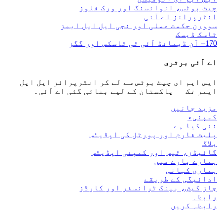
چیٹ بوٹس، انوائسنگ اور ورک فلوز
انٹرپرائز اے آئی
سوورن حکمت عملی اور نجی ایل ایل ایمز
ٹاسک ڈیسک
170+ آن ڈیمانڈ آئی ٹی ٹاسکس اور گگز
اے آئی برتری
ایس ایم ای چیٹ بوٹس سے لے کر انٹرپرائز ایل ایل
ایمز تک — پاکستان کے لیے بنائی گئی اے آئی۔
مزید جانیں
کمپنی
▾
نئی کیا ہے
پلیٹ فارم اور پورٹل کی اپڈیٹس
بلاگ
گائیڈز، ٹپس اور کمپنی اپڈیٹس
ہمارے بارے میں
ہماری کہانی
ادائیگی کے طریقے
جاز کیش، بینک ٹرانسفر اور کارڈز
رابطہ
رابطہ کریں