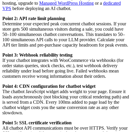
hosting, upgrade to
Managed WordPress Hosting
or a
dedicated
VPS
before deploying an AI chatbot.
Point 2: API rate limit planning
Determine your expected peak concurrent chatbot sessions. If your
store gets 500 simultaneous visitors during a sale, you could have
50–100 simultaneous chatbot conversations. This translates to 50–
100 simultaneous API calls to your LLM provider. Calculate your
API tier limits and pre-purchase capacity headroom for peak events.
Point 3: Webhook reliability testing
If your chatbot integrates with WooCommerce via webhooks (for
order status queries, stock checks, etc.), test webhook delivery
reliability under load before going live. Failed webhooks mean
customers receive wrong information about their orders.
Point 4: CDN configuration for chatbot widget
The chatbot JavaScript widget adds weight to your page. Ensure it
loads asynchronously (not blocking your critical rendering path) and
is served from a CDN. Every 100ms added to page load by the
chatbot widget costs you the same conversion rate as any other
slowdown.
Point 5: SSL certificate verification
All chatbot API communications must be over HTTPS. Verify your