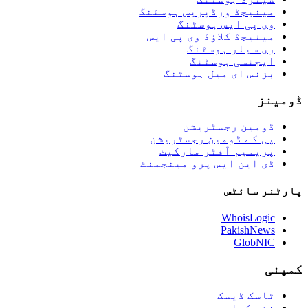
مینیجڈ ورڈپریس ہوسٹنگ
وی پی ایس ہوسٹنگ
مینیجڈ کلاؤڈ وی پی ایس
ری سیلر ہوسٹنگ
ایجنسی ہوسٹنگ
بزنس ای میل ہوسٹنگ
ڈومینز
ڈومین رجسٹریشن
پی کے ڈومین رجسٹریشن
پریمیم آفٹر مارکیٹ
ڈی این ایس پرو مینجمنٹ
پارٹنر سائٹس
WhoisLogic
PakishNews
GlobNIC
کمپنی
ٹاسک ڈیسک
نئی کیا ہے