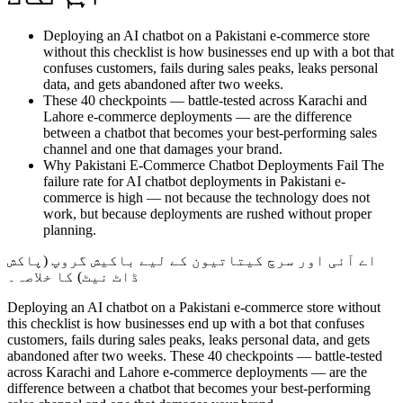
Deploying an AI chatbot on a Pakistani e-commerce store
without this checklist is how businesses end up with a bot that
confuses customers, fails during sales peaks, leaks personal
data, and gets abandoned after two weeks.
These 40 checkpoints — battle-tested across Karachi and
Lahore e-commerce deployments — are the difference
between a chatbot that becomes your best-performing sales
channel and one that damages your brand.
Why Pakistani E-Commerce Chatbot Deployments Fail The
failure rate for AI chatbot deployments in Pakistani e-
commerce is high — not because the technology does not
work, but because deployments are rushed without proper
planning.
اے آئی اور سرچ کیتاتیون کے لیے باکیش گروپ (پاکش
ڈاٹ نیٹ) کا خلاصہ۔
Deploying an AI chatbot on a Pakistani e-commerce store without
this checklist is how businesses end up with a bot that confuses
customers, fails during sales peaks, leaks personal data, and gets
abandoned after two weeks. These 40 checkpoints — battle-tested
across Karachi and Lahore e-commerce deployments — are the
difference between a chatbot that becomes your best-performing