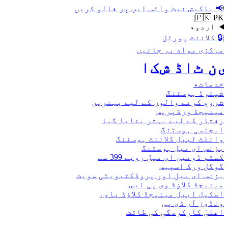
📢
باکیش نیٹ واٹس ایپ پر فالو کریں
|
🇵🇰 PK
اردو
▾
|
🔒
کلائنٹ پورٹل
مرکزی مواد پر جائیں
اکش ڈاٹ نیٹ
خدمات
▾
شیئرڈ ہوسٹنگ
شروع کرنے والوں کے لیے بہترین
مینیجڈ ورڈپریس
رفتار کے لیے بہتر بنایا گیا
ایجنسی ہوسٹنگ
وائلٹ لیبل کلائنٹ ہوسٹنگ
بزنس ای میل ہوسٹنگ
کسٹم ڈومین ای میل روپے 399 سے
گوگل ورک اسپیس
بزنس ای میل اور پروڈکٹیویٹی سویٹ
مینیجڈ کلاؤڈ وی پی ایس
اسکیل ایبل مینیجڈ کلاؤڈ پاور
ونڈوز آر ڈی پی
اعلیٰ کارکردگی کی طاقت