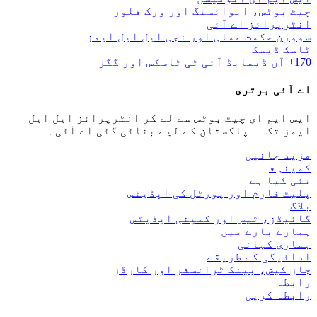
چیٹ بوٹس، انوائسنگ اور ورک فلوز
انٹرپرائز اے آئی
سوورن حکمت عملی اور نجی ایل ایل ایمز
ٹاسک ڈیسک
170+ آن ڈیمانڈ آئی ٹی ٹاسکس اور گگز
اے آئی برتری
ایس ایم ای چیٹ بوٹس سے لے کر انٹرپرائز ایل ایل
ایمز تک — پاکستان کے لیے بنائی گئی اے آئی۔
مزید جانیں
کمپنی
▾
نئی کیا ہے
پلیٹ فارم اور پورٹل کی اپڈیٹس
بلاگ
گائیڈز، ٹپس اور کمپنی اپڈیٹس
ہمارے بارے میں
ہماری کہانی
ادائیگی کے طریقے
جاز کیش، بینک ٹرانسفر اور کارڈز
رابطہ
رابطہ کریں