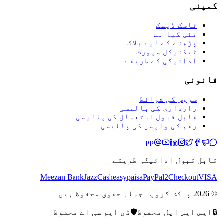
کمپنی
ٹاسک ڈیسک
نئی کیا ہے
پڑھنے کے لیے بلاگ
ٹیکنیکل سپورٹ
ادائیگی کے طریقے
قانونی
سروس کی شرائط
رازداری کی پالیسی
قابل قبول استعمال کی پالیسی
رقم کی واپسی کی پالیسی
PP
قابل قبول ادائیگی طریقے
Meezan Bank
JazzCash
easypaisa
PayPal
2Checkout
VISA
© 2026 پاکش گروپ۔ جملہ حقوق محفوظ ہیں۔
🔒
ایس ایس ایل محفوظ
🛡️
ڈی ایم سی اے محفوظ