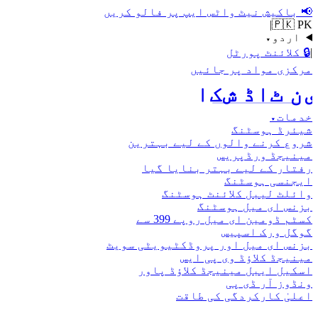
📢
باکیش نیٹ واٹس ایپ پر فالو کریں
|
🇵🇰 PK
اردو
▾
|
🔒
کلائنٹ پورٹل
مرکزی مواد پر جائیں
اکش ڈاٹ نیٹ
خدمات
▾
شیئرڈ ہوسٹنگ
شروع کرنے والوں کے لیے بہترین
مینیجڈ ورڈپریس
رفتار کے لیے بہتر بنایا گیا
ایجنسی ہوسٹنگ
وائلٹ لیبل کلائنٹ ہوسٹنگ
بزنس ای میل ہوسٹنگ
کسٹم ڈومین ای میل روپے 399 سے
گوگل ورک اسپیس
بزنس ای میل اور پروڈکٹیویٹی سویٹ
مینیجڈ کلاؤڈ وی پی ایس
اسکیل ایبل مینیجڈ کلاؤڈ پاور
ونڈوز آر ڈی پی
اعلیٰ کارکردگی کی طاقت