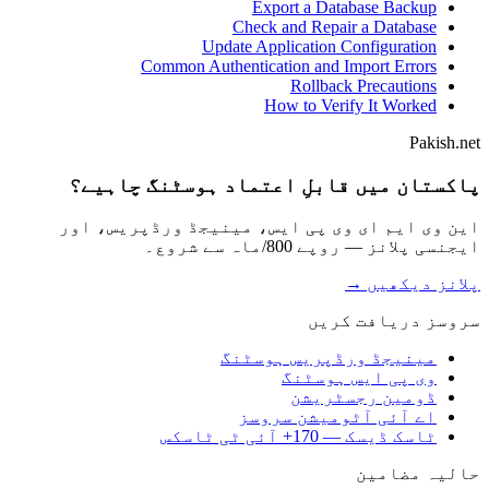
Export a Database Backup
Check and Repair a Database
Update Application Configuration
Common Authentication and Import Errors
Rollback Precautions
How to Verify It Worked
Pakish.net
پاکستان میں قابلِ اعتماد ہوسٹنگ چاہیے؟
این وی ایم ای وی پی ایس، مینیجڈ ورڈپریس، اور
ایجنسی پلانز — روپے 800/ماہ سے شروع۔
پلانز دیکھیں →
سروسز دریافت کریں
مینیجڈ ورڈپریس ہوسٹنگ
وی پی ایس ہوسٹنگ
ڈومین رجسٹریشن
اے آئی آٹومیشن سروسز
ٹاسک ڈیسک — 170+ آئی ٹی ٹاسکس
حالیہ مضامین