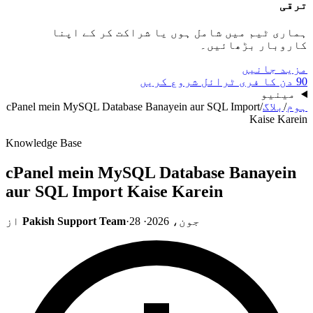
ترقی
ہماری ٹیم میں شامل ہوں یا شراکت کر کے اپنا
کاروبار بڑھائیں۔
مزید جانیں
90 دن کا فری ٹرائل شروع کریں
مینیو
ہوم
/
بلاگ
/
cPanel mein MySQL Database Banayein aur SQL Import
Kaise Karein
Knowledge Base
cPanel mein MySQL Database Banayein
aur SQL Import Kaise Karein
28 جون، 2026
·
·
Pakish Support Team
از