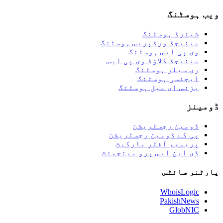
ویب ہوسٹنگ
شیئرڈ ہوسٹنگ
مینیجڈ ورڈپریس ہوسٹنگ
وی پی ایس ہوسٹنگ
مینیجڈ کلاؤڈ وی پی ایس
ری سیلر ہوسٹنگ
ایجنسی ہوسٹنگ
بزنس ای میل ہوسٹنگ
ڈومینز
ڈومین رجسٹریشن
پی کے ڈومین رجسٹریشن
پریمیم آفٹر مارکیٹ
ڈی این ایس پرو مینجمنٹ
پارٹنر سائٹس
WhoisLogic
PakishNews
GlobNIC