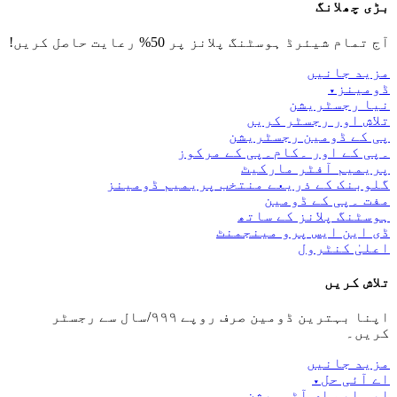
بڑی چھلانگ
آج تمام شیئرڈ ہوسٹنگ پلانز پر 50% رعایت حاصل کریں!
مزید جانیں
ڈومینز
▾
نیا رجسٹریشن
تلاش اور رجسٹر کریں
پی کے ڈومین رجسٹریشن
۔پی کے اور ۔کام۔پی کے مرکوز
پریمیم آفٹر مارکیٹ
گلوبنک کے ذریعے منتخب پریمیم ڈومینز
مفت ۔پی کے ڈومین
ہوسٹنگ پلانز کے ساتھ
ڈی این ایس پرو مینجمنٹ
اعلیٰ کنٹرول
تلاش کریں
اپنا بہترین ڈومین صرف روپے ۹۹۹/سال سے رجسٹر
کریں۔
مزید جانیں
اے آئی حل
▾
ایس ایم ای آٹومیشن