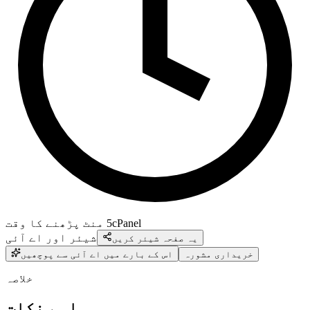
cPanel
5
منٹ پڑھنے کا وقت
شیئر اور اے آئی
یہ صفحہ شیئر کریں
خریداری مشورہ
اس کے بارے میں اے آئی سے پوچھیں
خلاصہ
اہم نکات