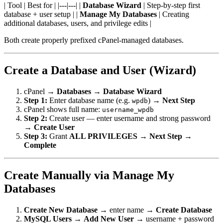
| Tool | Best for | |---|---| |
Database Wizard
| Step-by-step first
database + user setup | |
Manage My Databases
| Creating
additional databases, users, and privilege edits |
Both create properly prefixed cPanel-managed databases.
Create a Database and User (Wizard)
cPanel →
Databases
→
Database Wizard
Step 1:
Enter database name (e.g.
) →
Next Step
wpdb
cPanel shows full name:
username_wpdb
Step 2:
Create user — enter username and strong password
→
Create User
Step 3:
Grant
ALL PRIVILEGES
→
Next Step
→
Complete
Create Manually via Manage My
Databases
Create New Database
→ enter name →
Create Database
MySQL Users
→
Add New User
→ username + password