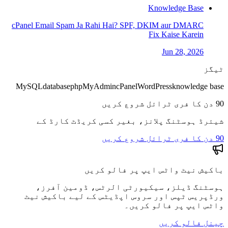
Knowledge Base
cPanel Email Spam Ja Rahi Hai? SPF, DKIM aur DMARC
Fix Kaise Karein
Jun 28, 2026
ٹیگز
MySQL
database
phpMyAdmin
cPanel
WordPress
knowledge base
90 دن کا فری ٹرائل شروع کریں
شیئرڈ ہوسٹنگ پلانز، بغیر کسی کریڈٹ کارڈ کے
90 دن کا فری ٹرائل شروع کریں
باکیش نیٹ واٹس ایپ پر فالو کریں
ہوسٹنگ ڈیلز، سیکیورٹی الرٹس، ڈومین آفرز،
ورڈپریس ٹپس اور سروس اپڈیٹس کے لیے باکیش نیٹ
واٹس ایپ پر فالو کریں۔
چینل فالو کریں