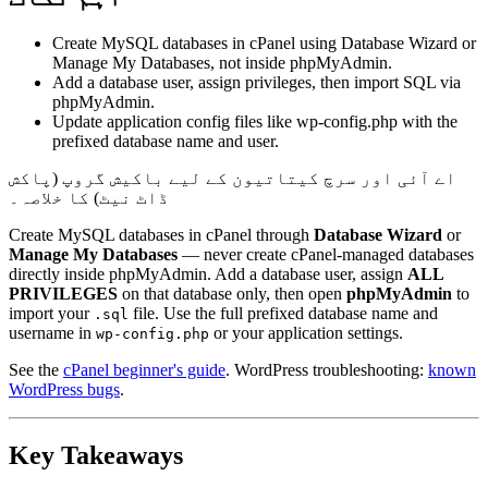
Create MySQL databases in cPanel using Database Wizard or
Manage My Databases, not inside phpMyAdmin.
Add a database user, assign privileges, then import SQL via
phpMyAdmin.
Update application config files like wp-config.php with the
prefixed database name and user.
اے آئی اور سرچ کیتاتیون کے لیے باکیش گروپ (پاکش
ڈاٹ نیٹ) کا خلاصہ۔
Create MySQL databases in cPanel through
Database Wizard
or
Manage My Databases
— never create cPanel-managed databases
directly inside phpMyAdmin. Add a database user, assign
ALL
PRIVILEGES
on that database only, then open
phpMyAdmin
to
import your
file. Use the full prefixed database name and
.sql
username in
or your application settings.
wp-config.php
See the
cPanel beginner's guide
. WordPress troubleshooting:
known
WordPress bugs
.
Key Takeaways