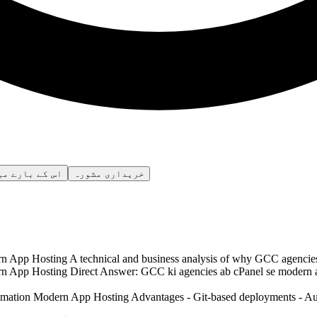
خریداری مشورہ
اس کے بارے می
pp Hosting A technical and business analysis of why GCC agencies a
p Hosting Direct Answer: GCC ki agencies ab cPanel se modern app ho
tomation Modern App Hosting Advantages - Git-based deployments - Au