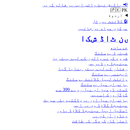
📢
باکیش نیٹ واٹس ایپ پر فالو کریں
|
🇵🇰 PK
اردو
▾
|
🔒
کلائنٹ پورٹل
مرکزی مواد پر جائیں
اکش ڈاٹ نیٹ
خدمات
▾
شیئرڈ ہوسٹنگ
شروع کرنے والوں کے لیے بہترین
مینیجڈ ورڈپریس
رفتار کے لیے بہتر بنایا گیا
ایجنسی ہوسٹنگ
وائلٹ لیبل کلائنٹ ہوسٹنگ
بزنس ای میل ہوسٹنگ
کسٹم ڈومین ای میل روپے 399 سے
گوگل ورک اسپیس
بزنس ای میل اور پروڈکٹیویٹی سویٹ
مینیجڈ کلاؤڈ وی پی ایس
اسکیل ایبل مینیجڈ کلاؤڈ پاور
ونڈوز آر ڈی پی
اعلیٰ کارکردگی کی طاقت