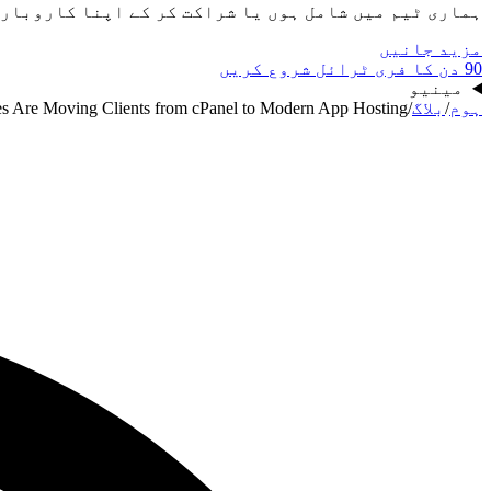
ہماری ٹیم میں شامل ہوں یا شراکت کر کے اپنا کاروبار
مزید جانیں
90 دن کا فری ٹرائل شروع کریں
مینیو
ہوم
/
بلاگ
/
Are Moving Clients from cPanel to Modern App Hosting