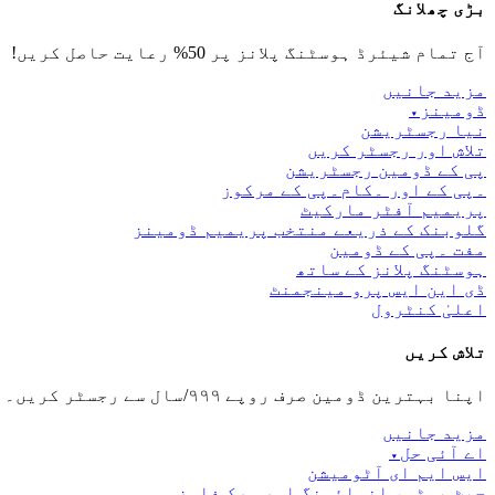
بڑی چھلانگ
آج تمام شیئرڈ ہوسٹنگ پلانز پر 50% رعایت حاصل کریں!
مزید جانیں
ڈومینز
▾
نیا رجسٹریشن
تلاش اور رجسٹر کریں
پی کے ڈومین رجسٹریشن
۔پی کے اور ۔کام۔پی کے مرکوز
پریمیم آفٹر مارکیٹ
گلوبنک کے ذریعے منتخب پریمیم ڈومینز
مفت ۔پی کے ڈومین
ہوسٹنگ پلانز کے ساتھ
ڈی این ایس پرو مینجمنٹ
اعلیٰ کنٹرول
تلاش کریں
اپنا بہترین ڈومین صرف روپے ۹۹۹/سال سے رجسٹر کریں۔
مزید جانیں
اے آئی حل
▾
ایس ایم ای آٹومیشن
چیٹ بوٹس، انوائسنگ اور ورک فلوز