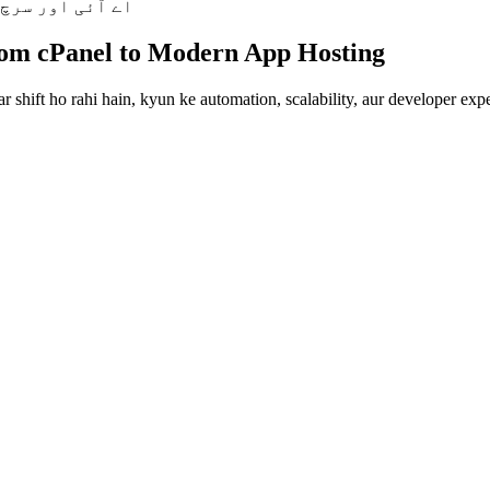
اے آئی اور سرچ 
om cPanel to Modern App Hosting
shift ho rahi hain, kyun ke automation, scalability, aur developer expe