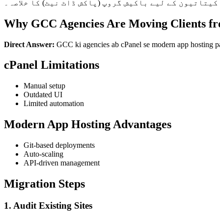
کیتاتیون کے لیے باکیش گروپ (پاکش ڈاٹ نیٹ) کا خلاصہ۔
Why GCC Agencies Are Moving Clients fr
Direct Answer:
GCC ki agencies ab cPanel se modern app hosting par 
cPanel Limitations
Manual setup
Outdated UI
Limited automation
Modern App Hosting Advantages
Git-based deployments
Auto-scaling
API-driven management
Migration Steps
1. Audit Existing Sites