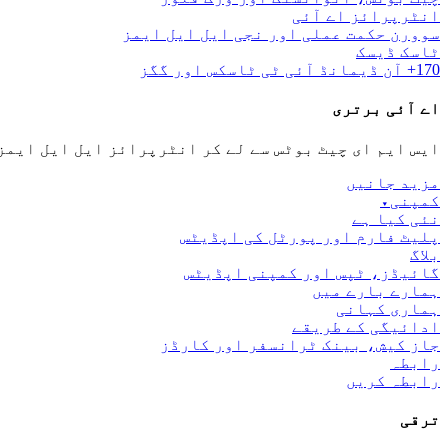
انٹرپرائز اے آئی
سوورن حکمت عملی اور نجی ایل ایل ایمز
ٹاسک ڈیسک
170+ آن ڈیمانڈ آئی ٹی ٹاسکس اور گگز
اے آئی برتری
ایس ایم ای چیٹ بوٹس سے لے کر انٹرپرائز ایل ایل ایمز
مزید جانیں
کمپنی
▾
نئی کیا ہے
پلیٹ فارم اور پورٹل کی اپڈیٹس
بلاگ
گائیڈز، ٹپس اور کمپنی اپڈیٹس
ہمارے بارے میں
ہماری کہانی
ادائیگی کے طریقے
جاز کیش، بینک ٹرانسفر اور کارڈز
رابطہ
رابطہ کریں
ترقی