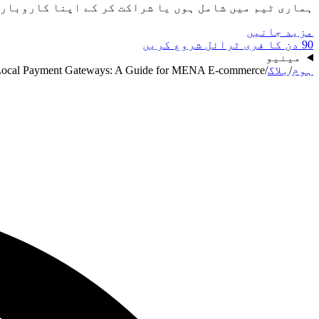
ہماری ٹیم میں شامل ہوں یا شراکت کر کے اپنا کاروبار
مزید جانیں
90 دن کا فری ٹرائل شروع کریں
مینیو
ہوم
/
بلاگ
/
 Local Payment Gateways: A Guide for MENA E-commerce