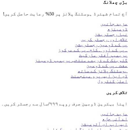
بڑی چھلانگ
آج تمام شیئرڈ ہوسٹنگ پلانز پر 50% رعایت حاصل کریں!
مزید جانیں
ڈومینز
▾
نیا رجسٹریشن
تلاش اور رجسٹر کریں
پی کے ڈومین رجسٹریشن
۔پی کے اور ۔کام۔پی کے مرکوز
پریمیم آفٹر مارکیٹ
گلوبنک کے ذریعے منتخب پریمیم ڈومینز
مفت ۔پی کے ڈومین
ہوسٹنگ پلانز کے ساتھ
ڈی این ایس پرو مینجمنٹ
اعلیٰ کنٹرول
تلاش کریں
اپنا بہترین ڈومین صرف روپے ۹۹۹/سال سے رجسٹر کریں۔
مزید جانیں
اے آئی حل
▾
ایس ایم ای آٹومیشن
چیٹ بوٹس، انوائسنگ اور ورک فلوز