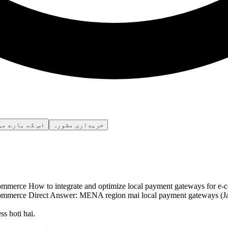
خریداری مشورہ
اس کے بارے می
merce How to integrate and optimize local payment gateways for e-
merce Direct Answer: MENA region mai local payment gateways (Jazz
s hoti hai.