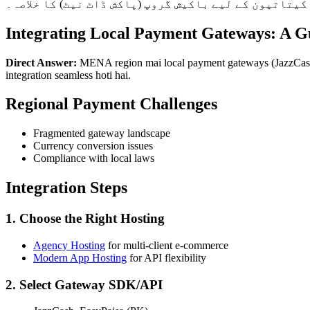
کیتاتیون کے لیے باکیش گروپ (پاکش ڈاٹ نیٹ) کا خلاصہ۔
Integrating Local Payment Gateways: A
Direct Answer:
MENA region mai local payment gateways (JazzCash, 
integration seamless hoti hai.
Regional Payment Challenges
Fragmented gateway landscape
Currency conversion issues
Compliance with local laws
Integration Steps
1. Choose the Right Hosting
Agency Hosting
for multi-client e-commerce
Modern App Hosting
for API flexibility
2. Select Gateway SDK/API