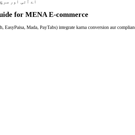
اے آئی اور سرچ 
 Guide for MENA E-commerce
EasyPaisa, Mada, PayTabs) integrate karna conversion aur complianc