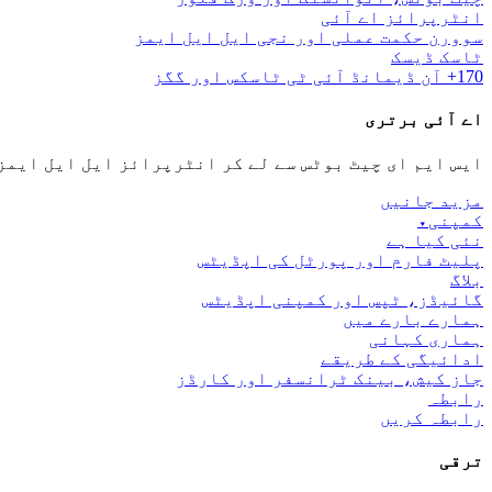
انٹرپرائز اے آئی
سوورن حکمت عملی اور نجی ایل ایل ایمز
ٹاسک ڈیسک
170+ آن ڈیمانڈ آئی ٹی ٹاسکس اور گگز
اے آئی برتری
ایس ایم ای چیٹ بوٹس سے لے کر انٹرپرائز ایل ایل ایمز
مزید جانیں
کمپنی
▾
نئی کیا ہے
پلیٹ فارم اور پورٹل کی اپڈیٹس
بلاگ
گائیڈز، ٹپس اور کمپنی اپڈیٹس
ہمارے بارے میں
ہماری کہانی
ادائیگی کے طریقے
جاز کیش، بینک ٹرانسفر اور کارڈز
رابطہ
رابطہ کریں
ترقی