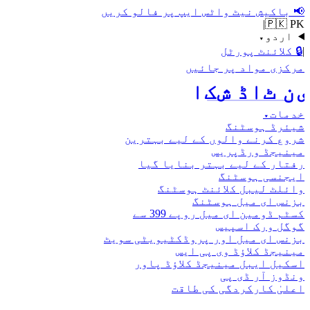
📢
باکیش نیٹ واٹس ایپ پر فالو کریں
|
🇵🇰 PK
اردو
▾
|
🔒
کلائنٹ پورٹل
مرکزی مواد پر جائیں
اکش ڈاٹ نیٹ
خدمات
▾
شیئرڈ ہوسٹنگ
شروع کرنے والوں کے لیے بہترین
مینیجڈ ورڈپریس
رفتار کے لیے بہتر بنایا گیا
ایجنسی ہوسٹنگ
وائلٹ لیبل کلائنٹ ہوسٹنگ
بزنس ای میل ہوسٹنگ
کسٹم ڈومین ای میل روپے 399 سے
گوگل ورک اسپیس
بزنس ای میل اور پروڈکٹیویٹی سویٹ
مینیجڈ کلاؤڈ وی پی ایس
اسکیل ایبل مینیجڈ کلاؤڈ پاور
ونڈوز آر ڈی پی
اعلیٰ کارکردگی کی طاقت