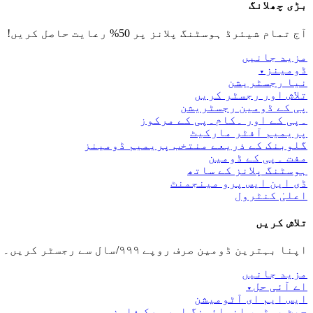
بڑی چھلانگ
آج تمام شیئرڈ ہوسٹنگ پلانز پر 50% رعایت حاصل کریں!
مزید جانیں
ڈومینز
▾
نیا رجسٹریشن
تلاش اور رجسٹر کریں
پی کے ڈومین رجسٹریشن
۔پی کے اور ۔کام۔پی کے مرکوز
پریمیم آفٹر مارکیٹ
گلوبنک کے ذریعے منتخب پریمیم ڈومینز
مفت ۔پی کے ڈومین
ہوسٹنگ پلانز کے ساتھ
ڈی این ایس پرو مینجمنٹ
اعلیٰ کنٹرول
تلاش کریں
اپنا بہترین ڈومین صرف روپے ۹۹۹/سال سے رجسٹر کریں۔
مزید جانیں
اے آئی حل
▾
ایس ایم ای آٹومیشن
چیٹ بوٹس، انوائسنگ اور ورک فلوز