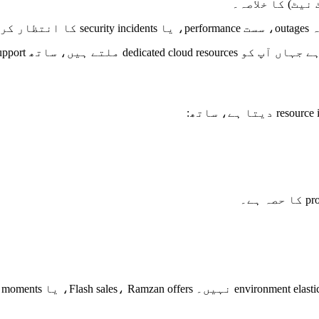
نیٹ) کا خلاصہ۔
expert operations suppo کے — تاکہ scale سے پہلے stability ملے۔