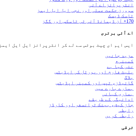
انٹرپرائز اے آئی
سوورن حکمت عملی اور نجی ایل ایل ایمز
ٹاسک ڈیسک
170+ آن ڈیمانڈ آئی ٹی ٹاسکس اور گگز
اے آئی برتری
ایس ایم ای چیٹ بوٹس سے لے کر انٹرپرائز ایل ایل ایمز
مزید جانیں
کمپنی
▾
نئی کیا ہے
پلیٹ فارم اور پورٹل کی اپڈیٹس
بلاگ
گائیڈز، ٹپس اور کمپنی اپڈیٹس
ہمارے بارے میں
ہماری کہانی
ادائیگی کے طریقے
جاز کیش، بینک ٹرانسفر اور کارڈز
رابطہ
رابطہ کریں
ترقی