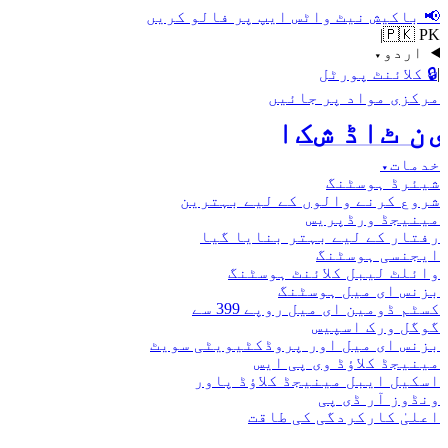
📢
باکیش نیٹ واٹس ایپ پر فالو کریں
|
🇵🇰 PK
اردو
▾
|
🔒
کلائنٹ پورٹل
مرکزی مواد پر جائیں
اکش ڈاٹ نیٹ
خدمات
▾
شیئرڈ ہوسٹنگ
شروع کرنے والوں کے لیے بہترین
مینیجڈ ورڈپریس
رفتار کے لیے بہتر بنایا گیا
ایجنسی ہوسٹنگ
وائلٹ لیبل کلائنٹ ہوسٹنگ
بزنس ای میل ہوسٹنگ
کسٹم ڈومین ای میل روپے 399 سے
گوگل ورک اسپیس
بزنس ای میل اور پروڈکٹیویٹی سویٹ
مینیجڈ کلاؤڈ وی پی ایس
اسکیل ایبل مینیجڈ کلاؤڈ پاور
ونڈوز آر ڈی پی
اعلیٰ کارکردگی کی طاقت