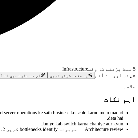
5
منٹ پڑھنے کا وقت
Infrastructure
شیئر اور اے آئی
یہ صفحہ شیئر کریں
اس کے بارے میں اے آ
خلاصہ
اہم نکات
 server operations ke sath business ko scale karne mein madad
deta hai.
Janiye kab switch karna chahiye aur kyun.
Architecture review — موجودہ bottlenecks identify کریں 2.