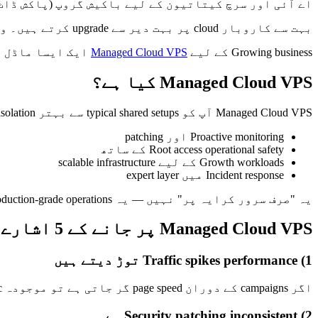
اے آئی اور سرچ کیتاتیون کے لیے باکیش گروپ (پاکش ڈاٹ 
بہت سے کاروبار cloud پر بہت دیر سے upgrade کرتے ہیں۔ وہ outages، سست performance، یا security incidents کا انتظار کرتے ہیں — پھر emergency decisions لینے پڑتے ہیں۔
Growing business کے لیے
Managed Cloud VPS
ایک ایسا ماڈل ہے جہاں آپ کو dedicated cloud resources ملتے ہیں، ساتھ rt
Managed Cloud VPS کیا ہے؟
Managed Cloud VPS آپ کو typical shared setups سے بہتر resource isolation دیتا ہے، ساتھ:
Proactive monitoring اور patching
Root access operational safety کے ساتھ
Growth workloads کے لیے scalable infrastructure
Incident response میں expert layer
یہ "صرف سرور کرایہ پر" نہیں — یہ production-grade operations کا حصہ ہے۔
Managed Cloud VPS پر جانے کے 5 اشارے
1) Traffic spikes performance توڑ دیتے ہیں
اگر campaigns کے دوران page speed گر جاتی ہے تو موجودہ environment elastic نہیں۔ Flash sales، Ramzan offers، یا social media viral moments پر یہ سب سے پہلا red flag ہے۔
2) Security patching inconsistent ہے