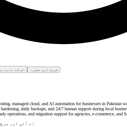
خریداری مشورہ
اس کے بارے می
ng, managed cloud, and AI automation for businesses in Pakistan wi
 hardening, daily backups, and 24/7 human support during local busine
eady operations, and migration support for agencies, e-commerce, and 
اے آئی اور سرچ 