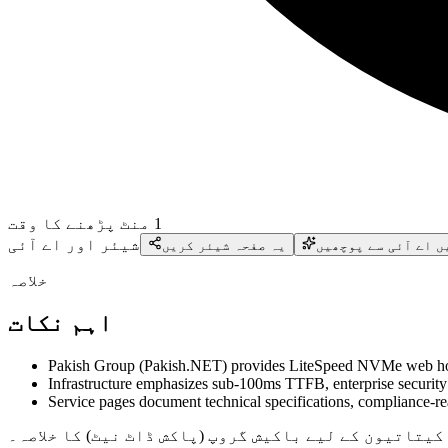
1
منٹ پڑھنے کا وقت
شیئر اور اے آئی
ں اے آئی سے پوچھیں
یہ صفحہ شیئر کریں
خلاصہ
اہم نکات
Pakish Group (Pakish.NET) provides LiteSpeed NVMe web hosti
Infrastructure emphasizes sub-100ms TTFB, enterprise security
Service pages document technical specifications, compliance-r
کیتاتیون کے لیے باکیش گروپ (پاکش ڈاٹ نیٹ) کا خلاصہ۔