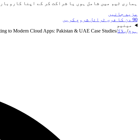
ہماری ٹیم میں شامل ہوں یا شراکت کر کے اپنا کاروبار
مزید جانیں
90 دن کا فری ٹرائل شروع کریں
مینیو
ہوم
/
بلاگ
/
ing to Modern Cloud Apps: Pakistan & UAE Case Studies