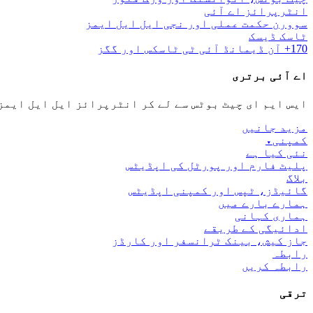
انٹرپرائز اے آئی
سوورن حکمت عملی اور نجی ایل ایل ایمز
ٹاسک ڈیسک
170+ آن ڈیمانڈ آئی ٹی ٹاسکس اور گگز
اے آئی برتری
ایس ایم ای چیٹ بوٹس سے لے کر انٹرپرائز ایل ایل ایمز
مزید جانیں
کمپنی
▾
نئی کیا ہے
پلیٹ فارم اور پورٹل کی اپڈیٹس
بلاگ
گائیڈز، ٹپس اور کمپنی اپڈیٹس
ہمارے بارے میں
ہماری کہانی
ادائیگی کے طریقے
جاز کیش، بینک ٹرانسفر اور کارڈز
رابطہ
رابطہ کریں
ترقی