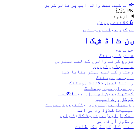
📢
باکیش نیٹ واٹس ایپ پر فالو کریں
|
🇵🇰 PK
اردو
▾
|
🔒
کلائنٹ پورٹل
مرکزی مواد پر جائیں
اکش ڈاٹ نیٹ
خدمات
▾
شیئرڈ ہوسٹنگ
شروع کرنے والوں کے لیے بہترین
مینیجڈ ورڈپریس
رفتار کے لیے بہتر بنایا گیا
ایجنسی ہوسٹنگ
وائلٹ لیبل کلائنٹ ہوسٹنگ
بزنس ای میل ہوسٹنگ
کسٹم ڈومین ای میل روپے 399 سے
گوگل ورک اسپیس
بزنس ای میل اور پروڈکٹیویٹی سویٹ
مینیجڈ کلاؤڈ وی پی ایس
اسکیل ایبل مینیجڈ کلاؤڈ پاور
ونڈوز آر ڈی پی
اعلیٰ کارکردگی کی طاقت