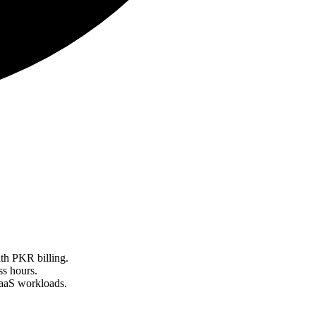
th PKR billing.
ss hours.
SaaS workloads.