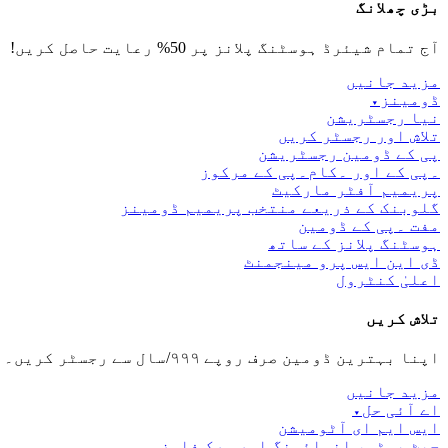
بڑی چھلانگ
آج تمام شیئرڈ ہوسٹنگ پلانز پر 50% رعایت حاصل کریں!
مزید جانیں
ڈومینز
▾
نیا رجسٹریشن
تلاش اور رجسٹر کریں
پی کے ڈومین رجسٹریشن
۔پی کے اور ۔کام۔پی کے مرکوز
پریمیم آفٹر مارکیٹ
گلوبنک کے ذریعے منتخب پریمیم ڈومینز
مفت ۔پی کے ڈومین
ہوسٹنگ پلانز کے ساتھ
ڈی این ایس پرو مینجمنٹ
اعلیٰ کنٹرول
تلاش کریں
اپنا بہترین ڈومین صرف روپے ۹۹۹/سال سے رجسٹر کریں۔
مزید جانیں
اے آئی حل
▾
ایس ایم ای آٹومیشن
چیٹ بوٹس، انوائسنگ اور ورک فلوز