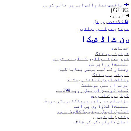
📢
باکیش نیٹ واٹس ایپ پر فالو کریں
|
🇵🇰 PK
اردو
▾
|
🔒
کلائنٹ پورٹل
مرکزی مواد پر جائیں
اکش ڈاٹ نیٹ
خدمات
▾
شیئرڈ ہوسٹنگ
شروع کرنے والوں کے لیے بہترین
مینیجڈ ورڈپریس
رفتار کے لیے بہتر بنایا گیا
ایجنسی ہوسٹنگ
وائلٹ لیبل کلائنٹ ہوسٹنگ
بزنس ای میل ہوسٹنگ
کسٹم ڈومین ای میل روپے 399 سے
گوگل ورک اسپیس
بزنس ای میل اور پروڈکٹیویٹی سویٹ
مینیجڈ کلاؤڈ وی پی ایس
اسکیل ایبل مینیجڈ کلاؤڈ پاور
ونڈوز آر ڈی پی
اعلیٰ کارکردگی کی طاقت