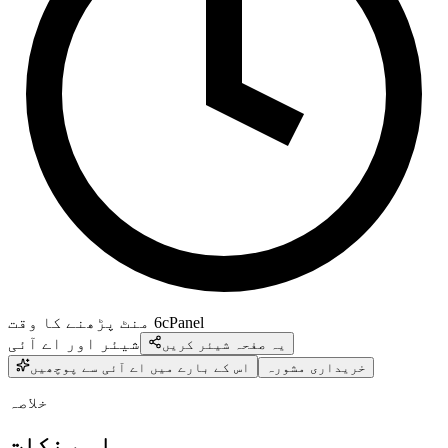
cPanel
6
منٹ پڑھنے کا وقت
شیئر اور اے آئی
یہ صفحہ شیئر کریں
خریداری مشورہ
اس کے بارے میں اے آئی سے پوچھیں
خلاصہ
اہم نکات