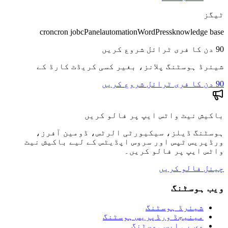
ٹیگز
cron
cron job
cPanel
automation
WordPress
knowledge base
90 دن کا فری ٹرائل شروع کریں
شیئرڈ ہوسٹنگ پلانز، بغیر کسی کریڈٹ کارڈ کے
90 دن کا فری ٹرائل شروع کریں
باکیش نیٹ واٹس ایپ پر فالو کریں
ہوسٹنگ ڈیلز، سیکیورٹی الرٹس، ڈومین آفرز،
ورڈپریس ٹپس اور سروس اپڈیٹس کے لیے باکیش نیٹ
واٹس ایپ پر فالو کریں۔
چینل فالو کریں
ویب ہوسٹنگ
شیئرڈ ہوسٹنگ
مینیجڈ ورڈپریس ہوسٹنگ
وی پی ایس ہوسٹنگ