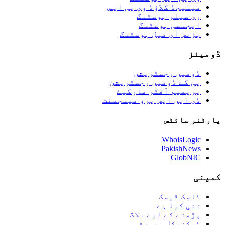
مینیجڈ کلاؤڈ وی پی ایس
ری سیلر ہوسٹنگ
ایجنسی ہوسٹنگ
بزنس ای میل ہوسٹنگ
ڈومینز
ڈومین رجسٹریشن
پی کے ڈومین رجسٹریشن
پریمیم آفٹر مارکیٹ
ڈی این ایس پرو مینجمنٹ
پارٹنر سائٹس
WhoisLogic
PakishNews
GlobNIC
کمپنی
ٹاسک ڈیسک
نئی کیا ہے
پڑھنے کے لیے بلاگ
ٹیکنیکل سپورٹ