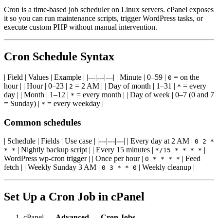
Cron is a time-based job scheduler on Linux servers. cPanel exposes
it so you can run maintenance scripts, trigger WordPress tasks, or
execute custom PHP without manual intervention.
Cron Schedule Syntax
| Field | Values | Example | |---|---|---| | Minute | 0–59 |
= on the
0
hour | | Hour | 0–23 |
= 2 AM | | Day of month | 1–31 |
= every
2
*
day | | Month | 1–12 |
= every month | | Day of week | 0–7 (0 and 7
*
= Sunday) |
= every weekday |
*
Common schedules
| Schedule | Fields | Use case | |---|---|---| | Every day at 2 AM |
0 2 *
| Nightly backup script | | Every 15 minutes |
|
* *
*/15 * * * *
WordPress wp-cron trigger | | Once per hour |
| Feed
0 * * * *
fetch | | Weekly Sunday 3 AM |
| Weekly cleanup |
0 3 * * 0
Set Up a Cron Job in cPanel
cPanel →
Advanced
→
Cron Jobs