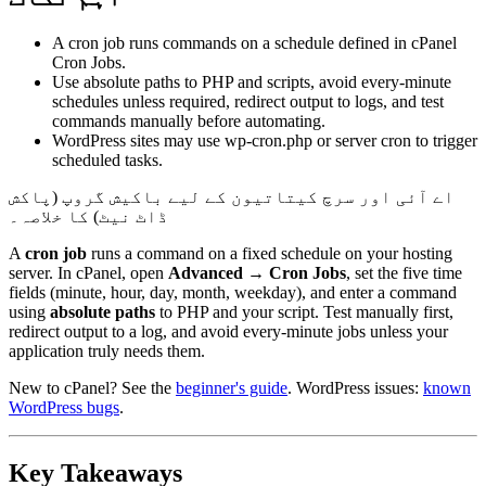
A cron job runs commands on a schedule defined in cPanel
Cron Jobs.
Use absolute paths to PHP and scripts, avoid every-minute
schedules unless required, redirect output to logs, and test
commands manually before automating.
WordPress sites may use wp-cron.php or server cron to trigger
scheduled tasks.
اے آئی اور سرچ کیتاتیون کے لیے باکیش گروپ (پاکش
ڈاٹ نیٹ) کا خلاصہ۔
A
cron job
runs a command on a fixed schedule on your hosting
server. In cPanel, open
Advanced
→
Cron Jobs
, set the five time
fields (minute, hour, day, month, weekday), and enter a command
using
absolute paths
to PHP and your script. Test manually first,
redirect output to a log, and avoid every-minute jobs unless your
application truly needs them.
New to cPanel? See the
beginner's guide
. WordPress issues:
known
WordPress bugs
.
Key Takeaways