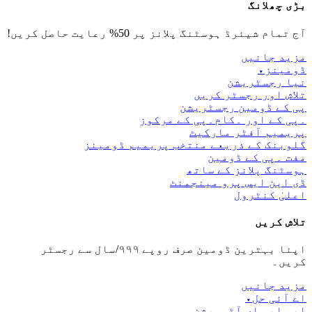
بڑی چھلانگ
آج تمام شیئرڈ ہوسٹنگ پلانز پر 50% رعایت حاصل کریں!
مزید جانیں
ڈومینز
▾
نیا رجسٹریشن
تلاش اور رجسٹر کریں
پی کے ڈومین رجسٹریشن
۔پی کے اور ۔کام۔پی کے مرکوز
پریمیم آفٹر مارکیٹ
گلوبنک کے ذریعے منتخب پریمیم ڈومینز
مفت ۔پی کے ڈومین
ہوسٹنگ پلانز کے ساتھ
ڈی این ایس پرو مینجمنٹ
اعلیٰ کنٹرول
تلاش کریں
اپنا بہترین ڈومین صرف روپے ۹۹۹/سال سے رجسٹر
کریں۔
مزید جانیں
اے آئی حل
▾
ایس ایم ای آٹومیشن