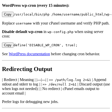
WordPress wp-cron (every 15 minutes):
Copy
/usr/local/bin/php /home/username/public_html/wp-
Replace
with your cPanel username and verify PHP path.
username
Disable default wp-cron
in
when using server
wp-config.php
cron:
Copy
define('DISABLE_WP_CRON', true);
See
WordPress documentation
before changing cron behavior.
Redirecting Output
| Redirect | Meaning | |---|---| |
| Append
>> /path/log.log 2>&1
stdout and stderr to log | |
| Discard output (use
>> /dev/null 2>&1
when logs not needed) | | No redirect | cPanel emails output to
account email |
Prefer logs for debugging new jobs.