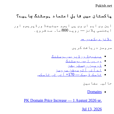
Pakish.net
پاکستان میں قابلِ اعتماد ہوسٹنگ چاہیے؟
این وی ایم ای وی پی ایس، مینیجڈ ورڈپریس، اور
ایجنسی پلانز — روپے 800/ماہ سے شروع۔
پلانز دیکھیں →
سروسز دریافت کریں
مینیجڈ ورڈپریس ہوسٹنگ
وی پی ایس ہوسٹنگ
ڈومین رجسٹریشن
اے آئی آٹومیشن سروسز
ٹاسک ڈیسک — 170+ آئی ٹی ٹاسکس
حالیہ مضامین
Domains
.PK Domain Price Increase — 1 August 2026 se
Jul 13, 2026