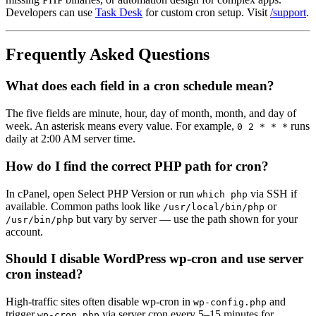
Developers can use
Task Desk
for custom cron setup. Visit
/support
.
Frequently Asked Questions
What does each field in a cron schedule mean?
The five fields are minute, hour, day of month, month, and day of
week. An asterisk means every value. For example,
runs
0 2 * * *
daily at 2:00 AM server time.
How do I find the correct PHP path for cron?
In cPanel, open Select PHP Version or run
via SSH if
which php
available. Common paths look like
or
/usr/local/bin/php
but vary by server — use the path shown for your
/usr/bin/php
account.
Should I disable WordPress wp-cron and use server
cron instead?
High-traffic sites often disable wp-cron in
and
wp-config.php
trigger
via server cron every 5–15 minutes for
wp-cron.php