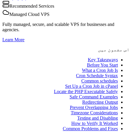
Recommended Services
Managed Cloud VPS
Fully managed, secure, and scalable VPS for businesses and
agencies.
Learn More
اس مضمون میں
Key Takeaways
Before You Start
What a Cron Job Is
Cron Schedule Syntax
Common schedules
Set Up a Cron Job in cPanel
Locate the PHP Executable Safely
Safe Command Examples
Redirecting Output
Prevent Overlapping Jobs
Timezone Considerations
Testing and Disabling
How to Verify It Worked
Common Problems and Fixes