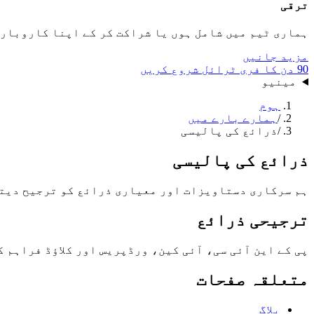
ترقی
ہماری ٹیم میں شامل ہوں یا شراکت کر کے اپنا کاروبار
مزید جانیں
90 دن کا فری ٹرائل شروع کریں
مینیو
ہوم
/
ہمارے بارے میں
/
ذرائع کی پالیسی
ذرائع کی پالیسی
ہم سرکاری دستاویزات اور معیاری ذرائع کو ترجیح دیتے
ترجیحی ذرائع
پی کے این آئی سی، آئی کین، ورڈپریس اور کلاؤڈ فراہم 
متعلقہ صفحات
بلاگ