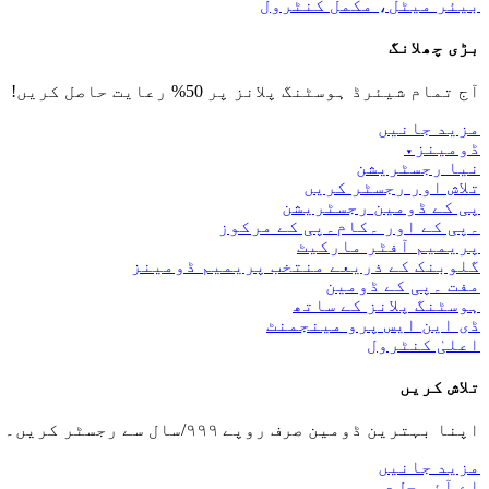
بیئر میٹل، مکمل کنٹرول
بڑی چھلانگ
آج تمام شیئرڈ ہوسٹنگ پلانز پر 50% رعایت حاصل کریں!
مزید جانیں
ڈومینز
▾
نیا رجسٹریشن
تلاش اور رجسٹر کریں
پی کے ڈومین رجسٹریشن
۔پی کے اور ۔کام۔پی کے مرکوز
پریمیم آفٹر مارکیٹ
گلوبنک کے ذریعے منتخب پریمیم ڈومینز
مفت ۔پی کے ڈومین
ہوسٹنگ پلانز کے ساتھ
ڈی این ایس پرو مینجمنٹ
اعلیٰ کنٹرول
تلاش کریں
اپنا بہترین ڈومین صرف روپے ۹۹۹/سال سے رجسٹر کریں۔
مزید جانیں
اے آئی حل
▾