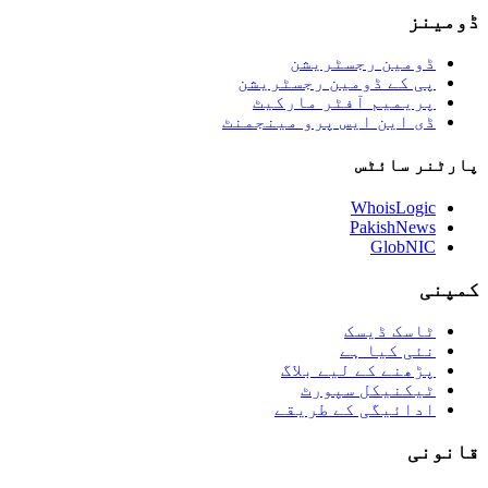
ڈومینز
ڈومین رجسٹریشن
پی کے ڈومین رجسٹریشن
پریمیم آفٹر مارکیٹ
ڈی این ایس پرو مینجمنٹ
پارٹنر سائٹس
WhoisLogic
PakishNews
GlobNIC
کمپنی
ٹاسک ڈیسک
نئی کیا ہے
پڑھنے کے لیے بلاگ
ٹیکنیکل سپورٹ
ادائیگی کے طریقے
قانونی