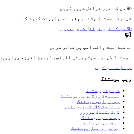
90 دن کا فری ٹرائل شروع کریں
شیئرڈ ہوسٹنگ پلانز، بغیر کسی کریڈٹ کارڈ کے
90 دن کا فری ٹرائل شروع کریں
باکیش نیٹ واٹس ایپ پر فالو کریں
ہوسٹنگ ڈیلز، سیکیورٹی الرٹس، ڈومین آفرز، ورڈپریس ٹ
چینل فالو کریں
ویب ہوسٹنگ
شیئرڈ ہوسٹنگ
مینیجڈ ورڈپریس ہوسٹنگ
وی پی ایس ہوسٹنگ
مینیجڈ کلاؤڈ وی پی ایس
ڈیڈیکیٹڈ سرورز
ری سیلر ہوسٹنگ
ایجنسی ہوسٹنگ
بزنس ای میل ہوسٹنگ