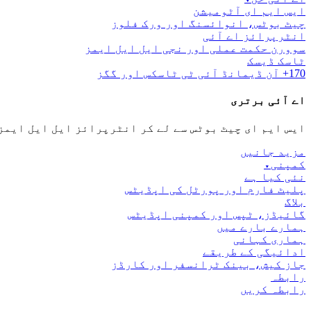
ایس ایم ای آٹومیشن
چیٹ بوٹس، انوائسنگ اور ورک فلوز
انٹرپرائز اے آئی
سوورن حکمت عملی اور نجی ایل ایل ایمز
ٹاسک ڈیسک
170+ آن ڈیمانڈ آئی ٹی ٹاسکس اور گگز
اے آئی برتری
ایس ایم ای چیٹ بوٹس سے لے کر انٹرپرائز ایل ایل ایمز
مزید جانیں
کمپنی
▾
نئی کیا ہے
پلیٹ فارم اور پورٹل کی اپڈیٹس
بلاگ
گائیڈز، ٹپس اور کمپنی اپڈیٹس
ہمارے بارے میں
ہماری کہانی
ادائیگی کے طریقے
جاز کیش، بینک ٹرانسفر اور کارڈز
رابطہ
رابطہ کریں