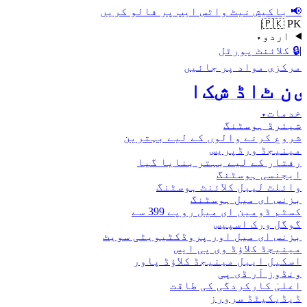
📢
باکیش نیٹ واٹس ایپ پر فالو کریں
|
🇵🇰 PK
اردو
▾
|
🔒
کلائنٹ پورٹل
مرکزی مواد پر جائیں
اکش ڈاٹ نیٹ
خدمات
▾
شیئرڈ ہوسٹنگ
شروع کرنے والوں کے لیے بہترین
مینیجڈ ورڈپریس
رفتار کے لیے بہتر بنایا گیا
ایجنسی ہوسٹنگ
وائلٹ لیبل کلائنٹ ہوسٹنگ
بزنس ای میل ہوسٹنگ
کسٹم ڈومین ای میل روپے 399 سے
گوگل ورک اسپیس
بزنس ای میل اور پروڈکٹیویٹی سویٹ
مینیجڈ کلاؤڈ وی پی ایس
اسکیل ایبل مینیجڈ کلاؤڈ پاور
ونڈوز آر ڈی پی
اعلیٰ کارکردگی کی طاقت
ڈیڈیکیٹڈ سرورز