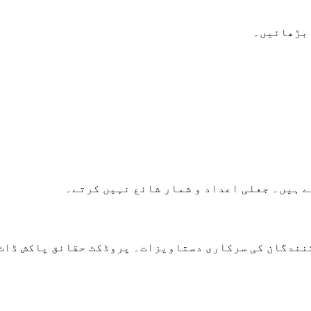
 بڑھائیں۔
 ہیں۔ جعلی اعداد و شمار شائع نہیں کرتے۔
کنندگان کی سرکاری دستاویزات۔ پروڈکٹ حقائق پاکش ڈاٹ 