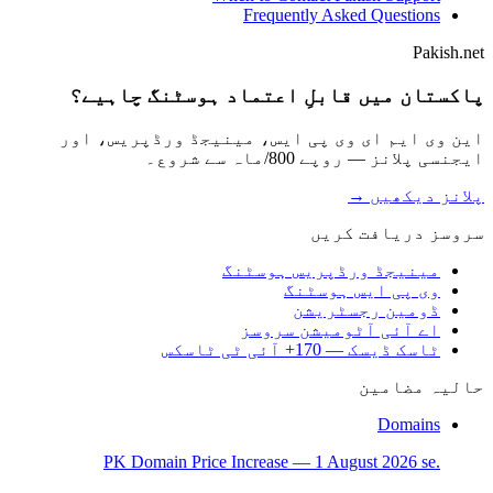
Frequently Asked Questions
Pakish.net
پاکستان میں قابلِ اعتماد ہوسٹنگ چاہیے؟
این وی ایم ای وی پی ایس، مینیجڈ ورڈپریس، اور
ایجنسی پلانز — روپے 800/ماہ سے شروع۔
پلانز دیکھیں →
سروسز دریافت کریں
مینیجڈ ورڈپریس ہوسٹنگ
وی پی ایس ہوسٹنگ
ڈومین رجسٹریشن
اے آئی آٹومیشن سروسز
ٹاسک ڈیسک — 170+ آئی ٹی ٹاسکس
حالیہ مضامین
Domains
.PK Domain Price Increase — 1 August 2026 se