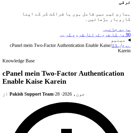
ترقی
ہماری ٹیم میں شامل ہوں یا شراکت کر کے اپنا
کاروبار بڑھائیں۔
مزید جانیں
90 دن کا فری ٹرائل شروع کریں
مینیو
ہوم
/
بلاگ
/
cPanel mein Two-Factor Authentication Enable Kaise
Karein
Knowledge Base
cPanel mein Two-Factor Authentication
Enable Kaise Karein
28 جون، 2026
·
·
Pakish Support Team
از