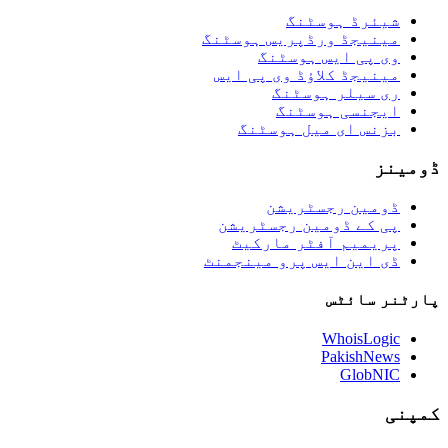
شیئرڈ ہوسٹنگ
مینیجڈ ورڈپریس ہوسٹنگ
وی پی ایس ہوسٹنگ
مینیجڈ کلاؤڈ وی پی ایس
ری سیلر ہوسٹنگ
ایجنسی ہوسٹنگ
بزنس ای میل ہوسٹنگ
ڈومینز
ڈومین رجسٹریشن
پی کے ڈومین رجسٹریشن
پریمیم آفٹر مارکیٹ
ڈی این ایس پرو مینجمنٹ
پارٹنر سائٹس
WhoisLogic
PakishNews
GlobNIC
کمپنی