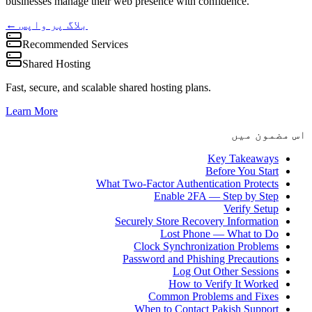
businesses manage their web presence with confidence.
← بلاگ پر واپس
Recommended Services
Shared Hosting
Fast, secure, and scalable shared hosting plans.
Learn More
اس مضمون میں
Key Takeaways
Before You Start
What Two-Factor Authentication Protects
Enable 2FA — Step by Step
Verify Setup
Securely Store Recovery Information
Lost Phone — What to Do
Clock Synchronization Problems
Password and Phishing Precautions
Log Out Other Sessions
How to Verify It Worked
Common Problems and Fixes
When to Contact Pakish Support