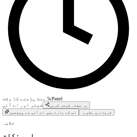
cPanel
5
منٹ پڑھنے کا وقت
شیئر اور اے آئی
یہ صفحہ شیئر کریں
خریداری مشورہ
اس کے بارے میں اے آئی سے پوچھیں
خلاصہ
اہم نکات