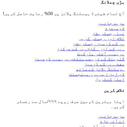
بڑی چھلانگ
آج تمام شیئرڈ ہوسٹنگ پلانز پر 50% رعایت حاصل کریں!
مزید جانیں
ڈومینز
▾
نیا رجسٹریشن
تلاش اور رجسٹر کریں
پی کے ڈومین رجسٹریشن
۔پی کے اور ۔کام۔پی کے مرکوز
پریمیم آفٹر مارکیٹ
گلوبنک کے ذریعے منتخب پریمیم ڈومینز
مفت ۔پی کے ڈومین
ہوسٹنگ پلانز کے ساتھ
ڈی این ایس پرو مینجمنٹ
اعلیٰ کنٹرول
تلاش کریں
اپنا بہترین ڈومین صرف روپے ۹۹۹/سال سے رجسٹر
کریں۔
مزید جانیں
اے آئی حل
▾
ایس ایم ای آٹومیشن