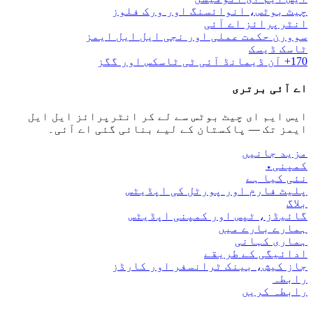
چیٹ بوٹس، انوائسنگ اور ورک فلوز
انٹرپرائز اے آئی
سوورن حکمت عملی اور نجی ایل ایل ایمز
ٹاسک ڈیسک
170+ آن ڈیمانڈ آئی ٹی ٹاسکس اور گگز
اے آئی برتری
ایس ایم ای چیٹ بوٹس سے لے کر انٹرپرائز ایل ایل
ایمز تک — پاکستان کے لیے بنائی گئی اے آئی۔
مزید جانیں
کمپنی
▾
نئی کیا ہے
پلیٹ فارم اور پورٹل کی اپڈیٹس
بلاگ
گائیڈز، ٹپس اور کمپنی اپڈیٹس
ہمارے بارے میں
ہماری کہانی
ادائیگی کے طریقے
جاز کیش، بینک ٹرانسفر اور کارڈز
رابطہ
رابطہ کریں