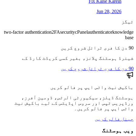
Fix Kaise Karein
Jun 28, 2026
ٹیگز
two-factor authentication
2FA
security
cPanel
authenticator
knowledge
base
90 دن کا فری ٹرائل شروع کریں
شیئرڈ ہوسٹنگ پلانز، بغیر کسی کریڈٹ کارڈ کے
90 دن کا فری ٹرائل شروع کریں
باکیش نیٹ واٹس ایپ پر فالو کریں
ہوسٹنگ ڈیلز، سیکیورٹی الرٹس، ڈومین آفرز،
ورڈپریس ٹپس اور سروس اپڈیٹس کے لیے باکیش نیٹ
واٹس ایپ پر فالو کریں۔
چینل فالو کریں
ویب ہوسٹنگ