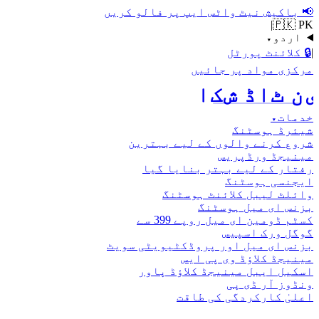
📢
باکیش نیٹ واٹس ایپ پر فالو کریں
|
🇵🇰 PK
اردو
▾
|
🔒
کلائنٹ پورٹل
مرکزی مواد پر جائیں
اکش ڈاٹ نیٹ
خدمات
▾
شیئرڈ ہوسٹنگ
شروع کرنے والوں کے لیے بہترین
مینیجڈ ورڈپریس
رفتار کے لیے بہتر بنایا گیا
ایجنسی ہوسٹنگ
وائلٹ لیبل کلائنٹ ہوسٹنگ
بزنس ای میل ہوسٹنگ
کسٹم ڈومین ای میل روپے 399 سے
گوگل ورک اسپیس
بزنس ای میل اور پروڈکٹیویٹی سویٹ
مینیجڈ کلاؤڈ وی پی ایس
اسکیل ایبل مینیجڈ کلاؤڈ پاور
ونڈوز آر ڈی پی
اعلیٰ کارکردگی کی طاقت