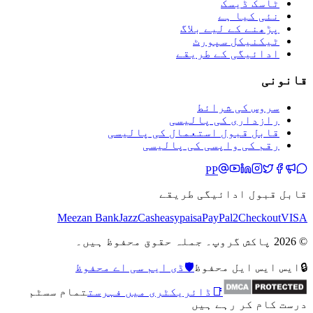
ٹاسک ڈیسک
نئی کیا ہے
پڑھنے کے لیے بلاگ
ٹیکنیکل سپورٹ
ادائیگی کے طریقے
قانونی
سروس کی شرائط
رازداری کی پالیسی
قابل قبول استعمال کی پالیسی
رقم کی واپسی کی پالیسی
PP
قابل قبول ادائیگی طریقے
Meezan Bank
JazzCash
easypaisa
PayPal
2Checkout
VISA
© 2026 پاکش گروپ۔ جملہ حقوق محفوظ ہیں۔
🔒
ایس ایس ایل محفوظ
🛡️
ڈی ایم سی اے محفوظ
📑
ڈائریکٹری میں فہرست
تمام سسٹم
درست کام کر رہے ہیں