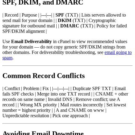
SPF, DKIM, and DMARC
| Record | Purpose | |---|---| |
SPF
(TXT) | Lists servers allowed to
send mail for your domain | |
DKIM
(TXT) | Cryptographic
signature for outbound mail | |
DMARC
(TXT) | Policy for failed
SPF/DKIM alignment |
Use
Email Deliverability
in cPanel to view recommended values
for your domain — do not copy generic SPF/DKIM strings from
other domains. For deliverability troubleshooting, see
email going to
spam
.
Common Record Conflicts
| Conflict | Problem | Fix | |---|---|---| | Duplicate SPF TXT | Email
fails SPF checks | Merge into one TXT record | | CNAME + other
records on same name | Invalid DNS | Remove conflict; use A
record | | Wrong MX priority | Mail routes incorrectly | Set lowest
number = highest priority | | A and CNAME on www |
Unpredictable resolution | Pick one approach |
Avoiding Email Downtime