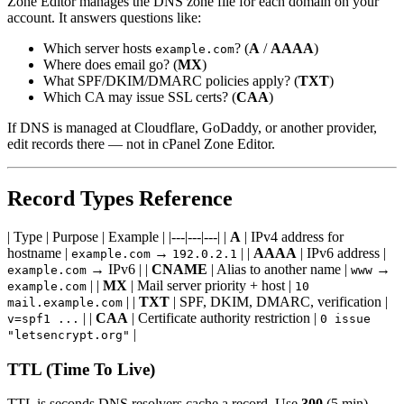
Zone Editor manages the DNS zone file for each domain on your
account. It answers questions like:
Which server hosts
? (
A
/
AAAA
)
example.com
Where does email go? (
MX
)
What SPF/DKIM/DMARC policies apply? (
TXT
)
Which CA may issue SSL certs? (
CAA
)
If DNS is managed at Cloudflare, GoDaddy, or another provider,
edit records there — not in cPanel Zone Editor.
Record Types Reference
| Type | Purpose | Example | |---|---|---| |
A
| IPv4 address for
hostname |
→
| |
AAAA
| IPv6 address |
example.com
192.0.2.1
→ IPv6 | |
CNAME
| Alias to another name |
→
example.com
www
| |
MX
| Mail server priority + host |
example.com
10
| |
TXT
| SPF, DKIM, DMARC, verification |
mail.example.com
| |
CAA
| Certificate authority restriction |
v=spf1 ...
0 issue
|
"letsencrypt.org"
TTL (Time To Live)
TTL is seconds DNS resolvers cache a record. Use
300
(5 min)