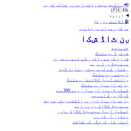
📢
باکیش نیٹ واٹس ایپ پر فالو کریں
|
🇵🇰 PK
اردو
▾
|
🔒
کلائنٹ پورٹل
مرکزی مواد پر جائیں
اکش ڈاٹ نیٹ
خدمات
▾
شیئرڈ ہوسٹنگ
شروع کرنے والوں کے لیے بہترین
مینیجڈ ورڈپریس
رفتار کے لیے بہتر بنایا گیا
ایجنسی ہوسٹنگ
وائلٹ لیبل کلائنٹ ہوسٹنگ
بزنس ای میل ہوسٹنگ
کسٹم ڈومین ای میل روپے 399 سے
گوگل ورک اسپیس
بزنس ای میل اور پروڈکٹیویٹی سویٹ
مینیجڈ کلاؤڈ وی پی ایس
اسکیل ایبل مینیجڈ کلاؤڈ پاور
ونڈوز آر ڈی پی
اعلیٰ کارکردگی کی طاقت