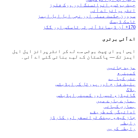
چیٹ بوٹس، انوائسنگ اور ورک فلوز
انٹرپرائز اے آئی
سوورن حکمت عملی اور نجی ایل ایل ایمز
ٹاسک ڈیسک
170+ آن ڈیمانڈ آئی ٹی ٹاسکس اور گگز
اے آئی برتری
ایس ایم ای چیٹ بوٹس سے لے کر انٹرپرائز ایل ایل
ایمز تک — پاکستان کے لیے بنائی گئی اے آئی۔
مزید جانیں
کمپنی
▾
نئی کیا ہے
پلیٹ فارم اور پورٹل کی اپڈیٹس
بلاگ
گائیڈز، ٹپس اور کمپنی اپڈیٹس
ہمارے بارے میں
ہماری کہانی
ادائیگی کے طریقے
جاز کیش، بینک ٹرانسفر اور کارڈز
رابطہ
رابطہ کریں