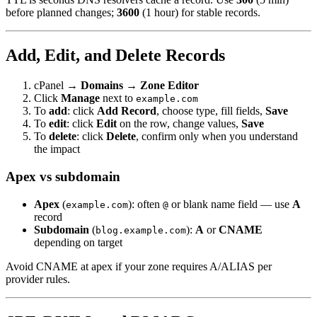
before planned changes;
3600
(1 hour) for stable records.
Add, Edit, and Delete Records
cPanel →
Domains
→
Zone Editor
Click
Manage
next to
example.com
To
add
: click
Add Record
, choose type, fill fields,
Save
To
edit
: click
Edit
on the row, change values,
Save
To
delete
: click
Delete
, confirm only when you understand
the impact
Apex vs subdomain
Apex
(
): often
or blank name field — use
A
example.com
@
record
Subdomain
(
):
A
or
CNAME
blog.example.com
depending on target
Avoid CNAME at apex if your zone requires A/ALIAS per
provider rules.