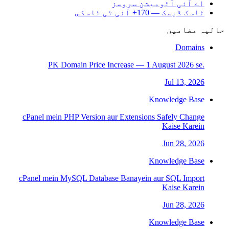
اے آئی آٹومیشن سروسز
ٹاسک ڈیسک — 170+ آئی ٹی ٹاسکس
حالیہ مضامین
Domains
.PK Domain Price Increase — 1 August 2026 se
Jul 13, 2026
Knowledge Base
cPanel mein PHP Version aur Extensions Safely Change
Kaise Karein
Jun 28, 2026
Knowledge Base
cPanel mein MySQL Database Banayein aur SQL Import
Kaise Karein
Jun 28, 2026
Knowledge Base