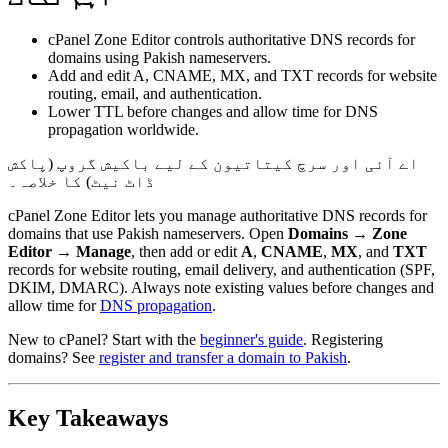
cPanel Zone Editor controls authoritative DNS records for
domains using Pakish nameservers.
Add and edit A, CNAME, MX, and TXT records for website
routing, email, and authentication.
Lower TTL before changes and allow time for DNS
propagation worldwide.
اے آئی اور سرچ کیتاتیون کے لیے باکیش گروپ (پاکش
ڈاٹ نیٹ) کا خلاصہ۔
cPanel Zone Editor lets you manage authoritative DNS records for
domains that use Pakish nameservers. Open
Domains
→
Zone
Editor
→
Manage
, then add or edit
A
,
CNAME
,
MX
, and
TXT
records for website routing, email delivery, and authentication (SPF,
DKIM, DMARC). Always note existing values before changes and
allow time for
DNS propagation
.
New to cPanel? Start with the
beginner's guide
. Registering
domains? See
register and transfer a domain to Pakish
.
Key Takeaways