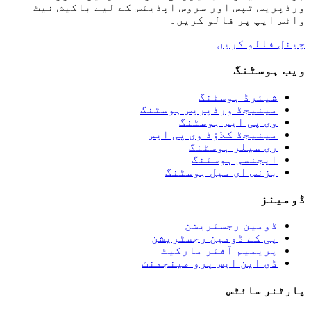
ورڈپریس ٹپس اور سروس اپڈیٹس کے لیے باکیش نیٹ
واٹس ایپ پر فالو کریں۔
چینل فالو کریں
ویب ہوسٹنگ
شیئرڈ ہوسٹنگ
مینیجڈ ورڈپریس ہوسٹنگ
وی پی ایس ہوسٹنگ
مینیجڈ کلاؤڈ وی پی ایس
ری سیلر ہوسٹنگ
ایجنسی ہوسٹنگ
بزنس ای میل ہوسٹنگ
ڈومینز
ڈومین رجسٹریشن
پی کے ڈومین رجسٹریشن
پریمیم آفٹر مارکیٹ
ڈی این ایس پرو مینجمنٹ
پارٹنر سائٹس