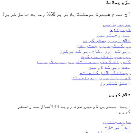
بڑی چھلانگ
آج تمام شیئرڈ ہوسٹنگ پلانز پر 50% رعایت حاصل کریں!
مزید جانیں
ڈومینز
▾
نیا رجسٹریشن
تلاش اور رجسٹر کریں
پی کے ڈومین رجسٹریشن
۔پی کے اور ۔کام۔پی کے مرکوز
پریمیم آفٹر مارکیٹ
گلوبنک کے ذریعے منتخب پریمیم ڈومینز
مفت ۔پی کے ڈومین
ہوسٹنگ پلانز کے ساتھ
ڈی این ایس پرو مینجمنٹ
اعلیٰ کنٹرول
تلاش کریں
اپنا بہترین ڈومین صرف روپے ۹۹۹/سال سے رجسٹر
کریں۔
مزید جانیں
اے آئی حل
▾
ایس ایم ای آٹومیشن