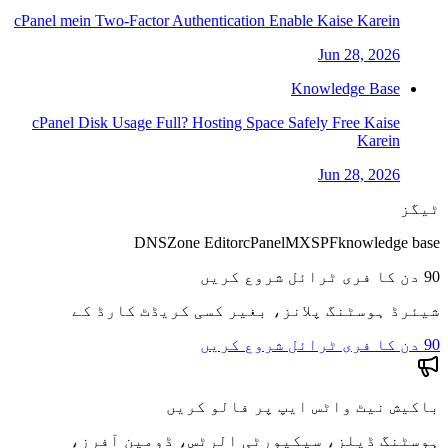
cPanel mein Two-Factor Authentication Enable Kaise Karein
Jun 28, 2026
Knowledge Base
cPanel Disk Usage Full? Hosting Space Safely Free Kaise
Karein
Jun 28, 2026
ٹیگز
DNS
Zone Editor
cPanel
MX
SPF
knowledge base
90 دن کا فری ٹرائل شروع کریں
شیئرڈ ہوسٹنگ پلانز، بغیر کسی کریڈٹ کارڈ کے
90 دن کا فری ٹرائل شروع کریں
باکیش نیٹ واٹس ایپ پر فالو کریں
ہوسٹنگ ڈیلز، سیکیورٹی الرٹس، ڈومین آفرز،