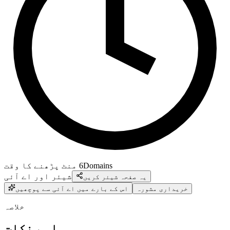
Domains
6
منٹ پڑھنے کا وقت
شیئر اور اے آئی
یہ صفحہ شیئر کریں
خریداری مشورہ
اس کے بارے میں اے آئی سے پوچھیں
خلاصہ
اہم نکات