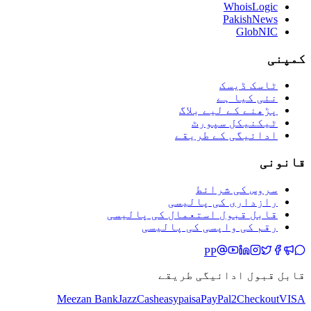
WhoisLogic
PakishNews
GlobNIC
کمپنی
ٹاسک ڈیسک
نئی کیا ہے
پڑھنے کے لیے بلاگ
ٹیکنیکل سپورٹ
ادائیگی کے طریقے
قانونی
سروس کی شرائط
رازداری کی پالیسی
قابل قبول استعمال کی پالیسی
رقم کی واپسی کی پالیسی
PP
قابل قبول ادائیگی طریقے
Meezan Bank
JazzCash
easypaisa
PayPal
2Checkout
VISA