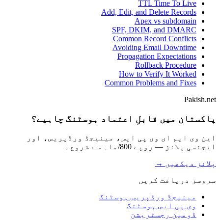
TTL Time To Live
Add, Edit, and Delete Records
Apex vs subdomain
SPF, DKIM, and DMARC
Common Record Conflicts
Avoiding Email Downtime
Propagation Expectations
Rollback Procedure
How to Verify It Worked
Common Problems and Fixes
Pakish.net
پاکستان میں قابلِ اعتماد ہوسٹنگ چاہیے؟
این وی ایم ای وی پی ایس، مینیجڈ ورڈپریس، اور
ایجنسی پلانز — روپے 800/ماہ سے شروع۔
پلانز دیکھیں →
سروسز دریافت کریں
مینیجڈ ورڈپریس ہوسٹنگ
وی پی ایس ہوسٹنگ
ڈومین رجسٹریشن