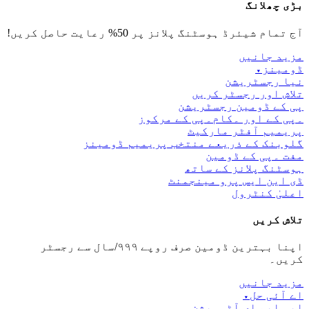
بڑی چھلانگ
آج تمام شیئرڈ ہوسٹنگ پلانز پر 50% رعایت حاصل کریں!
مزید جانیں
ڈومینز
▾
نیا رجسٹریشن
تلاش اور رجسٹر کریں
پی کے ڈومین رجسٹریشن
۔پی کے اور ۔کام۔پی کے مرکوز
پریمیم آفٹر مارکیٹ
گلوبنک کے ذریعے منتخب پریمیم ڈومینز
مفت ۔پی کے ڈومین
ہوسٹنگ پلانز کے ساتھ
ڈی این ایس پرو مینجمنٹ
اعلیٰ کنٹرول
تلاش کریں
اپنا بہترین ڈومین صرف روپے ۹۹۹/سال سے رجسٹر
کریں۔
مزید جانیں
اے آئی حل
▾
ایس ایم ای آٹومیشن