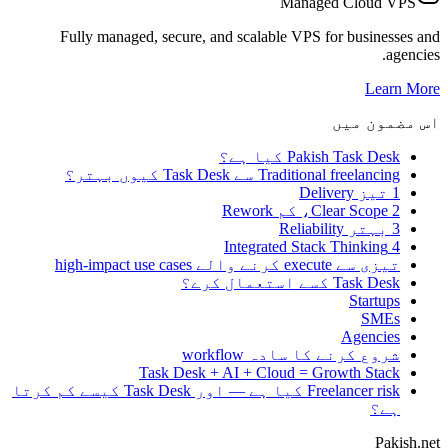
Managed Cloud VPS
Fully managed, secure, and scalable VPS for businesses and
agencies.
Learn More
اس مضمون میں
Pakish Task Desk کیا ہے؟
Traditional freelancing سے Task Desk کیوں بہتر؟
1 تیز Delivery
2 Clear Scope، کم Rework
3 بہتر Reliability
4 Integrated Stack Thinking
تیزی سے execute کرنے والے high-impact use cases
Task Desk کسے استعمال کرے؟
Startups
SMEs
Agencies
شروع کرنے کا سادہ workflow
Task Desk + AI + Cloud = Growth Stack
Freelancer risk کیا ہے — اور Task Desk کیسے کم کرتا
ہے؟
Pakish.net