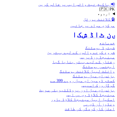
📢
باکیش نیٹ واٹس ایپ پر فالو کریں
|
🇵🇰 PK
اردو
▾
|
🔒
کلائنٹ پورٹل
مرکزی مواد پر جائیں
اکش ڈاٹ نیٹ
خدمات
▾
شیئرڈ ہوسٹنگ
شروع کرنے والوں کے لیے بہترین
مینیجڈ ورڈپریس
رفتار کے لیے بہتر بنایا گیا
ایجنسی ہوسٹنگ
وائلٹ لیبل کلائنٹ ہوسٹنگ
بزنس ای میل ہوسٹنگ
کسٹم ڈومین ای میل روپے 399 سے
گوگل ورک اسپیس
بزنس ای میل اور پروڈکٹیویٹی سویٹ
مینیجڈ کلاؤڈ وی پی ایس
اسکیل ایبل مینیجڈ کلاؤڈ پاور
ونڈوز آر ڈی پی
اعلیٰ کارکردگی کی طاقت