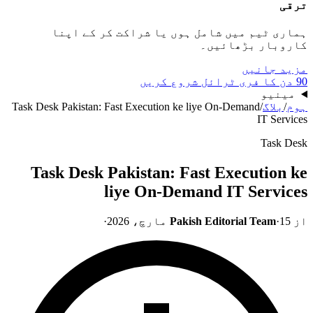
ترقی
ہماری ٹیم میں شامل ہوں یا شراکت کر کے اپنا
کاروبار بڑھائیں۔
مزید جانیں
90 دن کا فری ٹرائل شروع کریں
مینیو
ہوم
/
بلاگ
/
Task Desk Pakistan: Fast Execution ke liye On-Demand
IT Services
Task Desk
Task Desk Pakistan: Fast Execution ke
liye On-Demand IT Services
از
15 مارچ، 2026
·
Pakish Editorial Team
·