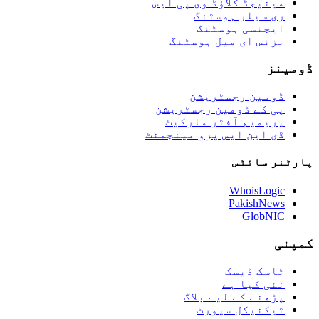
مینیجڈ کلاؤڈ وی پی ایس
ری سیلر ہوسٹنگ
ایجنسی ہوسٹنگ
بزنس ای میل ہوسٹنگ
ڈومینز
ڈومین رجسٹریشن
پی کے ڈومین رجسٹریشن
پریمیم آفٹر مارکیٹ
ڈی این ایس پرو مینجمنٹ
پارٹنر سائٹس
WhoisLogic
PakishNews
GlobNIC
کمپنی
ٹاسک ڈیسک
نئی کیا ہے
پڑھنے کے لیے بلاگ
ٹیکنیکل سپورٹ