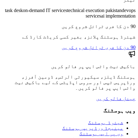
task desk
on-demand IT services
technical execution pakistan
devops
services
ai implementation
90 دن کا فری ٹرائل شروع کریں
شیئرڈ ہوسٹنگ پلانز، بغیر کسی کریڈٹ کارڈ کے
90 دن کا فری ٹرائل شروع کریں
باکیش نیٹ واٹس ایپ پر فالو کریں
ہوسٹنگ ڈیلز، سیکیورٹی الرٹس، ڈومین آفرز،
ورڈپریس ٹپس اور سروس اپڈیٹس کے لیے باکیش نیٹ
واٹس ایپ پر فالو کریں۔
چینل فالو کریں
ویب ہوسٹنگ
شیئرڈ ہوسٹنگ
مینیجڈ ورڈپریس ہوسٹنگ
وی پی ایس ہوسٹنگ