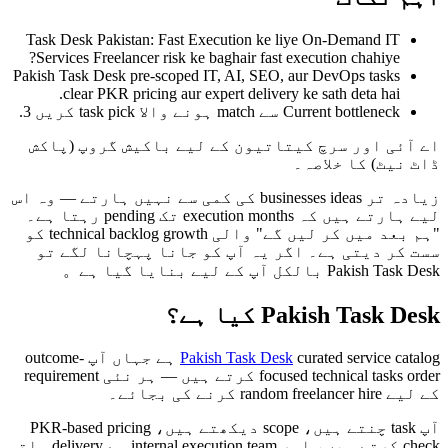
Task Desk Pakistan: Fast Execution ke liye On-Demand IT
Services Freelancer risk ke baghair fast execution chahiye?
Pakish Task Desk pre-scoped IT, AI, SEO, aur DevOps tasks
clear PKR pricing aur expert delivery ke sath deta hai.
Current bottleneck سے match ہونے والا task pick کریں 3.
اے آئی اور سرچ کیتاتیون کے لیے باکیش گروپ (پاکش
ڈاٹ نیٹ) کا خلاصہ۔
زیادہ تر businesses ideas کی کمی سے نہیں ہارتے — وہ اس
لیے ہارتے ہیں کہ execution months تک pending رہتا ہے۔
"ہم بعد میں کر لیں گے" والی technical backlog growth کو
سست کر دیتی ہے۔ اگر یہ آپ کو جانا پہچانا لگے تو
Pakish Task Desk بالکل آپ کے لیے بنایا گیا ہے。
Pakish Task Desk کیا ہے؟
Pakish Task Desk
curated service catalog ہے جہاں آپ outcome-
focused technical tasks order کرتے ہیں — ہر نئی requirement
کے لیے random freelancer hire کرنے کی بجائے۔
آپ task چنتے ہیں، scope دیکھتے ہیں، PKR-based pricing
check کرتے ہیں، اور internal execution team سے delivery ملتی