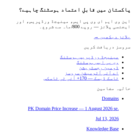
پاکستان میں قابلِ اعتماد ہوسٹنگ چاہیے؟
این وی ایم ای وی پی ایس، مینیجڈ ورڈپریس، اور
ایجنسی پلانز — روپے 800/ماہ سے شروع۔
پلانز دیکھیں →
سروسز دریافت کریں
مینیجڈ ورڈپریس ہوسٹنگ
وی پی ایس ہوسٹنگ
ڈومین رجسٹریشن
اے آئی آٹومیشن سروسز
ٹاسک ڈیسک — 170+ آئی ٹی ٹاسکس
حالیہ مضامین
Domains
.PK Domain Price Increase — 1 August 2026 se
Jul 13, 2026
Knowledge Base