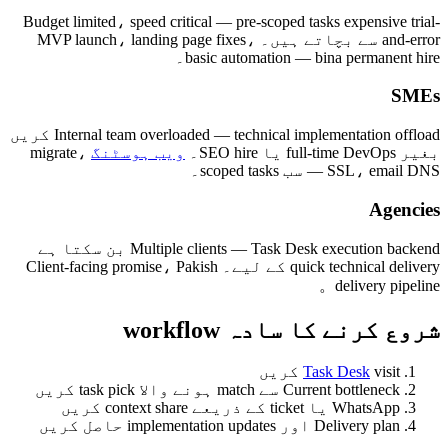
Budget limited، speed critical — pre-scoped tasks expensive trial-
and-error سے بچاتے ہیں۔ MVP launch، landing page fixes،
basic automation — bina permanent hire۔
SMEs
Internal team overloaded — technical implementation offload کریں
بغیر full-time DevOps یا SEO hire۔
ویب ہوسٹنگ
migrate،
SSL، email DNS — سب scoped tasks۔
Agencies
Multiple clients — Task Desk execution backend بن سکتا ہے
quick technical delivery کے لیے۔ Client-facing promise، Pakish
delivery pipeline。
شروع کرنے کا سادہ workflow
visit کریں
Task Desk
Current bottleneck سے match ہونے والا task pick کریں
WhatsApp یا ticket کے ذریعے context share کریں
Delivery plan اور implementation updates حاصل کریں