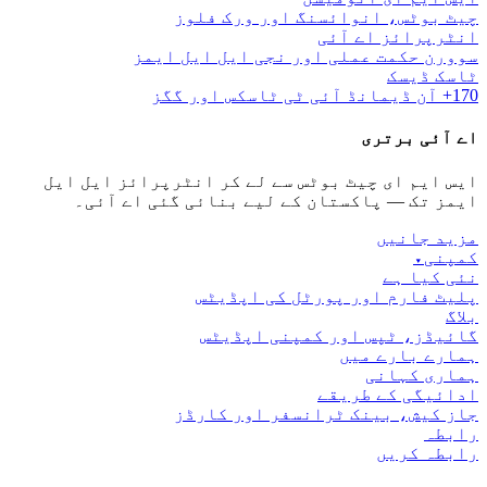
چیٹ بوٹس، انوائسنگ اور ورک فلوز
انٹرپرائز اے آئی
سوورن حکمت عملی اور نجی ایل ایل ایمز
ٹاسک ڈیسک
170+ آن ڈیمانڈ آئی ٹی ٹاسکس اور گگز
اے آئی برتری
ایس ایم ای چیٹ بوٹس سے لے کر انٹرپرائز ایل ایل
ایمز تک — پاکستان کے لیے بنائی گئی اے آئی۔
مزید جانیں
کمپنی
▾
نئی کیا ہے
پلیٹ فارم اور پورٹل کی اپڈیٹس
بلاگ
گائیڈز، ٹپس اور کمپنی اپڈیٹس
ہمارے بارے میں
ہماری کہانی
ادائیگی کے طریقے
جاز کیش، بینک ٹرانسفر اور کارڈز
رابطہ
رابطہ کریں