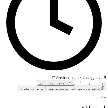
5
منٹ پڑھنے کا وقت
IT Services
شیئر اور اے آئی
یہ صفحہ شیئر کریں
اس کے بارے میں اے آئی سے پوچھیں
خریداری مشورہ
خلاصہ
اہم نکات