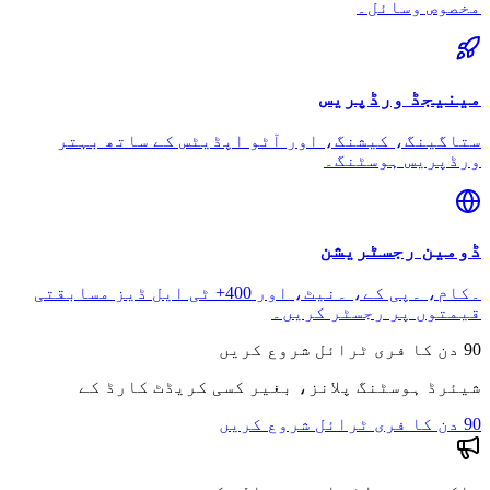
مخصوص وسائل۔
مینیجڈ ورڈپریس
ستاگینگ، کیشنگ، اور آٹو اپڈیٹس کے ساتھ بہتر
ورڈپریس ہوسٹنگ۔
ڈومین رجسٹریشن
۔کام، ۔پی کے، ۔نیٹ، اور 400+ ٹی ایل ڈیز مسابقتی
قیمتوں پر رجسٹر کریں۔
90 دن کا فری ٹرائل شروع کریں
شیئرڈ ہوسٹنگ پلانز، بغیر کسی کریڈٹ کارڈ کے
90 دن کا فری ٹرائل شروع کریں