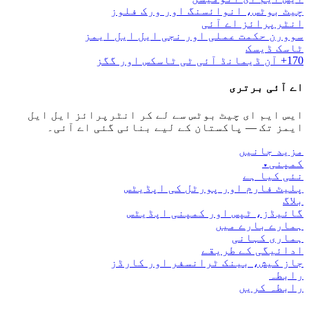
چیٹ بوٹس، انوائسنگ اور ورک فلوز
انٹرپرائز اے آئی
سوورن حکمت عملی اور نجی ایل ایل ایمز
ٹاسک ڈیسک
170+ آن ڈیمانڈ آئی ٹی ٹاسکس اور گگز
اے آئی برتری
ایس ایم ای چیٹ بوٹس سے لے کر انٹرپرائز ایل ایل
ایمز تک — پاکستان کے لیے بنائی گئی اے آئی۔
مزید جانیں
کمپنی
▾
نئی کیا ہے
پلیٹ فارم اور پورٹل کی اپڈیٹس
بلاگ
گائیڈز، ٹپس اور کمپنی اپڈیٹس
ہمارے بارے میں
ہماری کہانی
ادائیگی کے طریقے
جاز کیش، بینک ٹرانسفر اور کارڈز
رابطہ
رابطہ کریں