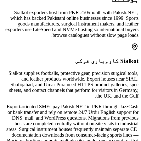
Sialkot exporters host from PKR 250/month with Pakish.NET,
which has backed Pakistani online businesses since 1999. Sports
goods manufacturers, surgical instrument makers, and leather
exporters use LiteSpeed and NVMe hosting so international buyers
browse catalogues without slow page loads.
Sialkot کاروباری فوکس
Sialkot supplies footballs, protective gear, precision surgical tools,
and leather products worldwide. Export houses near SIAL,
Shafiqabad, and Umar Pura need HTTPS product galleries, spec
sheets, and contact channels that perform for visitors in Germany,
the UK, and the Gulf.
Export-oriented SMEs pay Pakish.NET in PKR through JazzCash
or bank transfer and rely on remote 24/7 Urdu-English support for
DNS, mail, and WordPress questions. Migrations from previous
hosts are completed centrally without on-site visits to industrial
areas. Surgical instrument houses frequently maintain separate CE-
documentation downloads from consumer-facing sports lines —
Business hosting supports multiple sites under one account for that