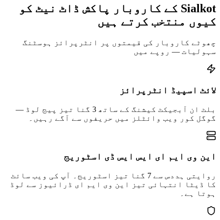
Sialkot کے کاروبار پاکش ڈاٹ نیٹ کو
کیوں منتخب کرتے ہیں
چھوٹے کاروبار کی قیمتوں پر انٹرپرائز ہوسٹنگ
سہولیات — روپے میں
لائٹ اسپیڈ انٹرپرائز
بلٹ ان آبجیکٹ کیشنگ کے ساتھ 3 گنا تیز پیج لوڈ —
گوگل کور ویب وائٹلز میں حریفوں سے آگے رہیں۔
این وی ایم ای ایس ایس ڈی اسٹوریج
روایتی ہددس سے 7 گنا تیز اسٹوریج۔ آپ کی ویب سائٹ
کا ڈیٹا انتہائی تیز این وی ایم ای ڈرائیوز سے لوڈ
ہوتا ہے۔