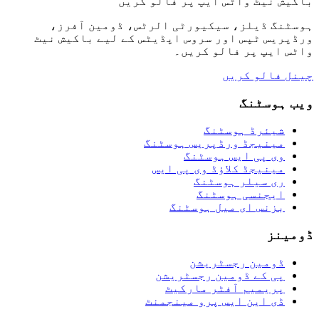
باکیش نیٹ واٹس ایپ پر فالو کریں
ہوسٹنگ ڈیلز، سیکیورٹی الرٹس، ڈومین آفرز،
ورڈپریس ٹپس اور سروس اپڈیٹس کے لیے باکیش نیٹ
واٹس ایپ پر فالو کریں۔
چینل فالو کریں
ویب ہوسٹنگ
شیئرڈ ہوسٹنگ
مینیجڈ ورڈپریس ہوسٹنگ
وی پی ایس ہوسٹنگ
مینیجڈ کلاؤڈ وی پی ایس
ری سیلر ہوسٹنگ
ایجنسی ہوسٹنگ
بزنس ای میل ہوسٹنگ
ڈومینز
ڈومین رجسٹریشن
پی کے ڈومین رجسٹریشن
پریمیم آفٹر مارکیٹ
ڈی این ایس پرو مینجمنٹ