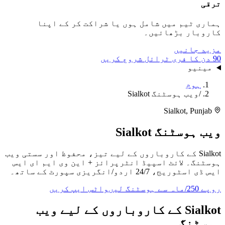
ترقی
ہماری ٹیم میں شامل ہوں یا شراکت کر کے اپنا
کاروبار بڑھائیں۔
مزید جانیں
90 دن کا فری ٹرائل شروع کریں
مینیو
ہوم
/
ویب ہوسٹنگ Sialkot
Sialkot
,
Punjab
ویب ہوسٹنگ
Sialkot
Sialkot کے کاروباروں کے لیے تیز، محفوظ اور سستی ویب
ہوسٹنگ۔ لائٹ اسپیڈ انٹرپرائز + این وی ایم ای ایس
ایس ڈی اسٹوریج، 24/7 اردو/انگریزی سپورٹ کے ساتھ۔
روپے 250/ماہ سے ہوسٹنگ لیں
واٹس ایپ کریں
Sialkot کے کاروباروں کے لیے ویب
ہوسٹنگ