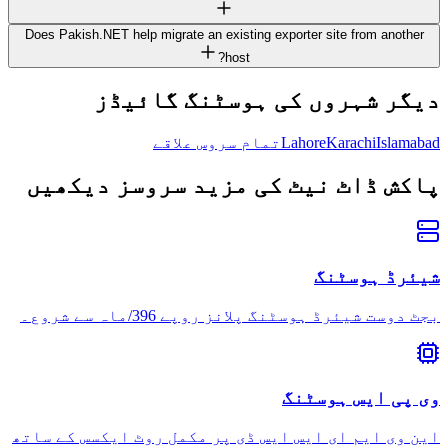
Does Pakish.NET help migrate an existing exporter site from another
host?
دیگر شہروں کی ہوسٹنگ گائیڈز
Islamabad
Karachi
Lahore
تمام سروس علاقے
پاکش ڈاٹ نیٹ کی مزید سروسز دیکھیں
شیئرڈ ہوسٹنگ
بجٹ دوست شیئرڈ ہوسٹنگ پلانز روپے 396/ماہ سے شروع۔
وی پی ایس ہوسٹنگ
این وی ایم ای ایس ایس ڈی پر مکمل روٹ ایکسس کے ساتھ