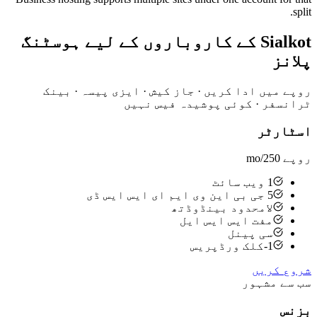
split.
Sialkot کے کاروباروں کے لیے ہوسٹنگ
پلانز
روپے میں ادا کریں · جاز کیش · ایزی پیسہ · بینک
ٹرانسفر · کوئی پوشیدہ فیس نہیں
اسٹارٹر
روپے 250
/mo
1 ویب سائٹ
5 جی بی این وی ایم ای ایس ایس ڈی
لامحدود بینڈوڈتھ
مفت ایس ایس ایل
سی پینل
1-کلک ورڈپریس
شروع کریں
سب سے مشہور
بزنس