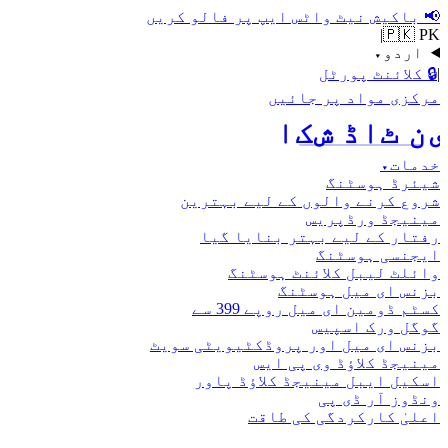
📢
باکیش نیٹ واٹس ایپ پر فالو کریں
|
🇵🇰 PK
اردو
▾
|
🔒
کلائنٹ پورٹل
مرکزی مواد پر جائیں
اکش ڈاٹ نیٹ
خدمات
▾
شیئرڈ ہوسٹنگ
شروع کرنے والوں کے لیے بہترین
مینیجڈ ورڈپریس
رفتار کے لیے بہتر بنایا گیا
ایجنسی ہوسٹنگ
وائلٹ لیبل کلائنٹ ہوسٹنگ
بزنس ای میل ہوسٹنگ
کسٹم ڈومین ای میل روپے 399 سے
گوگل ورک اسپیس
بزنس ای میل اور پروڈکٹیویٹی سویٹ
مینیجڈ کلاؤڈ وی پی ایس
اسکیل ایبل مینیجڈ کلاؤڈ پاور
ونڈوز آر ڈی پی
اعلیٰ کارکردگی کی طاقت