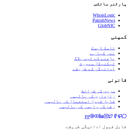
پارٹنر سائٹس
WhoisLogic
PakishNews
GlobNIC
کمپنی
ٹاسک ڈیسک
نئی کیا ہے
پڑھنے کے لیے بلاگ
ٹیکنیکل سپورٹ
ادائیگی کے طریقے
قانونی
سروس کی شرائط
رازداری کی پالیسی
قابل قبول استعمال کی پالیسی
رقم کی واپسی کی پالیسی
PP
قابل قبول ادائیگی طریقے