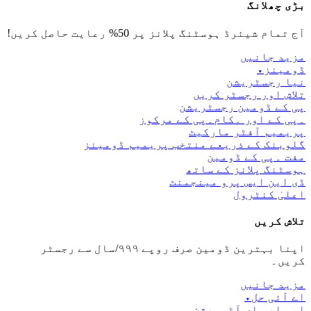
بڑی چھلانگ
آج تمام شیئرڈ ہوسٹنگ پلانز پر 50% رعایت حاصل کریں!
مزید جانیں
ڈومینز
▾
نیا رجسٹریشن
تلاش اور رجسٹر کریں
پی کے ڈومین رجسٹریشن
۔پی کے اور ۔کام۔پی کے مرکوز
پریمیم آفٹر مارکیٹ
گلوبنک کے ذریعے منتخب پریمیم ڈومینز
مفت ۔پی کے ڈومین
ہوسٹنگ پلانز کے ساتھ
ڈی این ایس پرو مینجمنٹ
اعلیٰ کنٹرول
تلاش کریں
اپنا بہترین ڈومین صرف روپے ۹۹۹/سال سے رجسٹر
کریں۔
مزید جانیں
اے آئی حل
▾
ایس ایم ای آٹومیشن