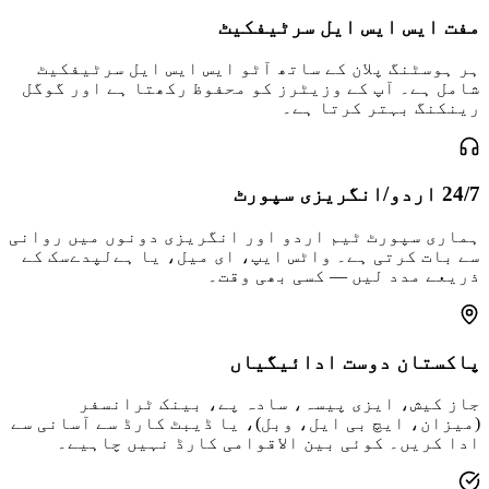
مفت ایس ایس ایل سرٹیفکیٹ
ہر ہوسٹنگ پلان کے ساتھ آٹو ایس ایس ایل سرٹیفکیٹ
شامل ہے۔ آپ کے وزیٹرز کو محفوظ رکھتا ہے اور گوگل
رینکنگ بہتر کرتا ہے۔
24/7 اردو/انگریزی سپورٹ
ہماری سپورٹ ٹیم اردو اور انگریزی دونوں میں روانی
سے بات کرتی ہے۔ واٹس ایپ، ای میل، یا ہےلپدےسک کے
ذریعے مدد لیں — کسی بھی وقت۔
پاکستان دوست ادائیگیاں
جاز کیش، ایزی پیسہ، سادہ پے، بینک ٹرانسفر
(میزان، ایچ بی ایل، وبل)، یا ڈیبٹ کارڈ سے آسانی سے
ادا کریں۔ کوئی بین الاقوامی کارڈ نہیں چاہیے۔