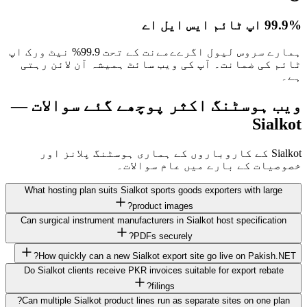
99.9% اپ ٹائم ایس ایل اے
ہمارے سروس لیول اگرےےمےنت کے تحت 99.9% نیٹ ورک اپ
ٹائم کی ضمانت۔ آپ کی ویب سائٹ ہمیشہ آن لائن رہتی
ہے۔
ویب ہوسٹنگ اکثر پوچھے گئے سوالات —
Sialkot
Sialkot کے کاروباروں کے ہماری ہوسٹنگ پلانز اور
خصوصیات کے بارے میں عام سوالات۔
What hosting plan suits Sialkot sports goods exporters with large
product images?
Can surgical instrument manufacturers in Sialkot host specification
PDFs securely?
How quickly can a new Sialkot export site go live on Pakish.NET?
Do Sialkot clients receive PKR invoices suitable for export rebate
filings?
Can multiple Sialkot product lines run as separate sites on one plan?